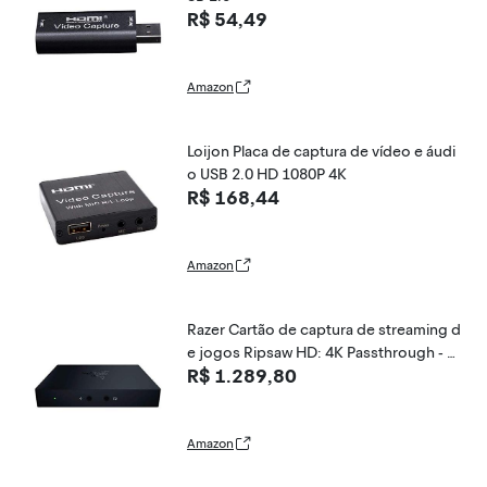
R$ 54,49
Amazon
Loijon Placa de captura de vídeo e áudi
o USB 2.0 HD 1080P 4K
R$ 168,44
Amazon
Razer Cartão de captura de streaming d
e jogos Ripsaw HD: 4K Passthrough - G
R$ 1.289,80
ravação 1080p FHD 60 FPS - Compatíve
l com PC, PS4, Xbox One, Nintendo Swi
tch
Amazon