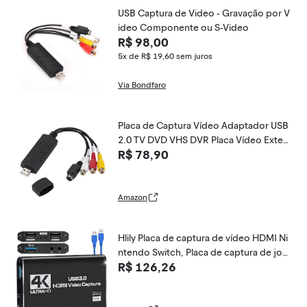
USB Captura de Video - Gravação por V
ideo Componente ou S-Video
R$ 98,00
5x de R$ 19,60
sem juros
Via Bondfaro
Placa de Captura Vídeo Adaptador USB
2.0 TV DVD VHS DVR Placa Vídeo Exter
R$ 78,90
no USB Captura Áudio Imagem
Amazon
Hlily Placa de captura de vídeo HDMI Ni
ntendo Switch, Placa de captura de jog
R$ 126,26
os 4K 1080P 60FPS, Placa de captura Ni
ntendo Switch USB 3.0 para gravação d
e vídeo streaming, Dispositivo