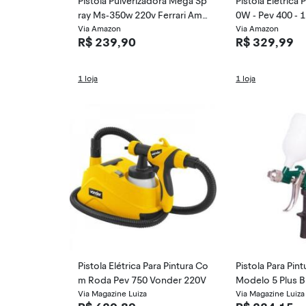
Pistola Pulverizadora Mega Sp
Pistola Elétrica 
ray Ms-350w 220v Ferrari Ama
0W - Pev 400 - 
relo
Via Amazon
Via Amazon
R$ 239,90
R$ 329,99
1 loja
1 loja
Pistola Elétrica Para Pintura Co
Pistola Para Pin
m Roda Pev 750 Vonder 220V
Modelo 5 Plus 
Via Magazine Luiza
rex
Via Magazine Luiza