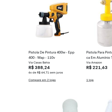
Pistola De Pintura 400w - Epp
Pistola Para Pi
400 - Wap - 110v
ca Em Alumínio 
Via Casas Bahia
r Direto Pdv 10
Via Amazon
R$ 388,24
R$ 221,63
3115 Vonder
6x de R$ 64,71
sem juros
Compare em 2 lojas
1 loja