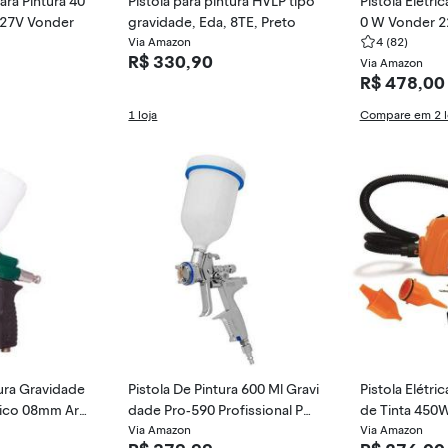
Para Pintura 40
Pistola para pintura HVLP tipo
Pistola Elétric
127V Vonder
gravidade, Eda, 8TE, Preto
0 W Vonder 2
Via Amazon
4
(82)
R$ 330,90
Via Amazon
R$ 478,00
1 loja
Compare em 2 l
tura Gravidade
Pistola De Pintura 600 Ml Gravi
Pistola Elétri
Bico 08mm Arp
dade Pro-590 Profissional Pdr
de Tinta 450
Ldr2
Via Amazon
Machine (220
Via Amazon