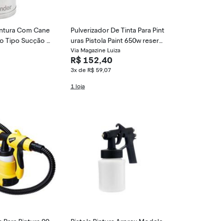
Pintura Com Cane
Pulverizador De Tinta Para Pint
o Tipo Sucção P
uras Pistola Paint 650w reserv
r
atorio 800ml voltagem 110v
Via Magazine Luiza
R$ 152,40
3x de R$ 59,07
1 loja