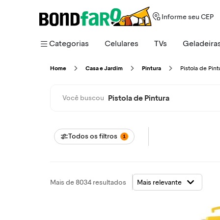
Informe seu CEP
Categorias
Celulares
TVs
Geladeira
Pistola de Pint
Home
Casa e Jardim
Pintura
Pistola de Pintura
Você buscou
Todos os filtros
1
Mais de 8034 resultados