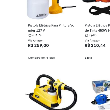
Pistola Elétrica Para Pintura Vo
Pistola Elétrica 
nder 127 V
de Tinta 450W 
4
(510)
tola de Alumíni
4
(41)
Via Amazon
ne (220V)
Via Amazon
R$ 259,00
R$ 310,44
Compare em 4 lojas
1 loja