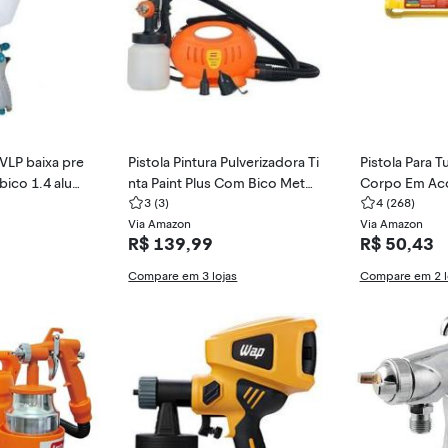
HVLP baixa pre
Pistola Pintura Pulverizadora Ti
Pistola Para T
bico 1.4 alumí
nta Paint Plus Com Bico Metal
Corpo Em Aco
ben
127V
3
(3)
etrostatica P
4
(268)
Via Amazon
ml Tramontin
Via Amazon
R$ 139,99
R$ 50,43
Compare em 3 lojas
Compare em 2 l