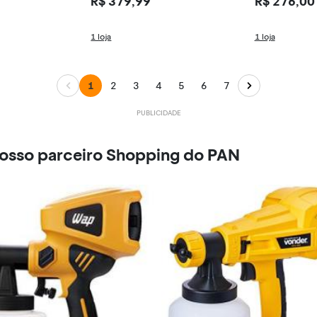
R$ 379,99
R$ 276,00
1 loja
1 loja
1
2
3
4
5
6
7
nosso parceiro Shopping do PAN