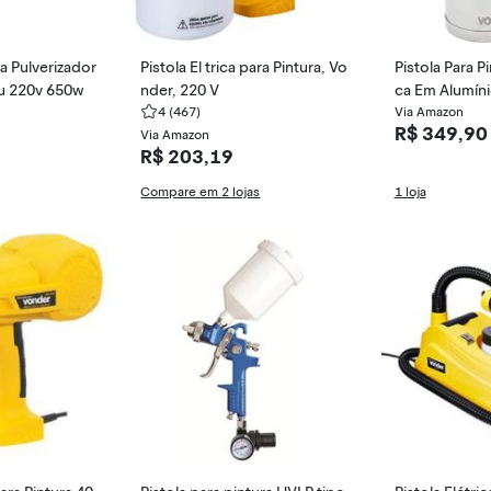
ra Pulverizador
Pistola El trica para Pintura, Vo
Pistola Para 
Ou 220v 650w
nder, 220 V
ca Em Alumíni
4
(467)
sv 100 Vonde
Via Amazon
R$ 349,90
Via Amazon
R$ 203,19
Compare em 2 lojas
1 loja