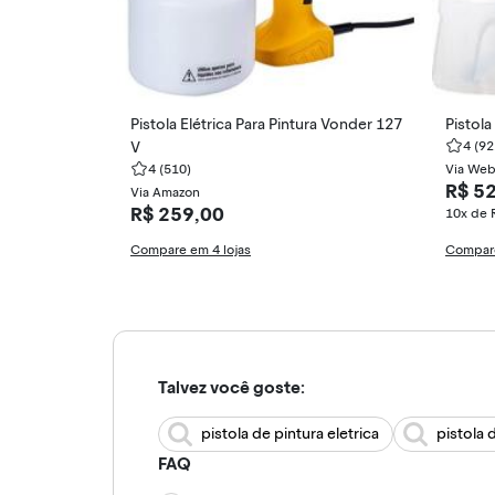
Pistola Elétrica Para Pintura Vonder 127
Pistol
V
4
(92
4
(510)
Via Web
R$ 5
Via Amazon
R$ 259,00
10x de 
Compare em 4 lojas
Compare
Talvez você goste:
pistola de pintura eletrica
pistola 
FAQ