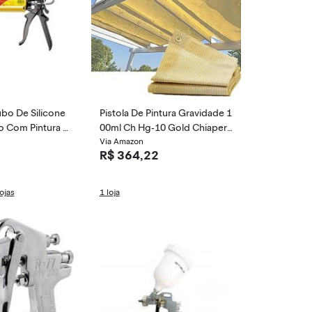
ubo De Silicone
Pistola De Pintura Gravidade 1
 Com Pintura El
00ml Ch Hg-10 Gold Chiaperi
ara Tubos De 280
ni Chiaperini
Via Amazon
R$ 364,22
a
ojas
1 loja