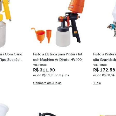
ntura Com Cane
Pistola Elétrica para Pintura Int
Pistola Pintur
Tipo Sucção A
ech Machine Ar Direto HV400
são Gravidad
0, Vonder Vdo
Via Ponto
Via Ponto
R$ 311,90
R$ 172,58
6x de R$ 51,98
sem juros
6x de R$ 33,84
Compare em 3 lojas
1 loja