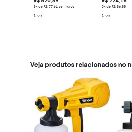
R$ 620,89
R$ 224,15
8x de R$ 77,61
sem juros
3x de R$ 86,88
1 loja
1 loja
Veja produtos relacionados no 