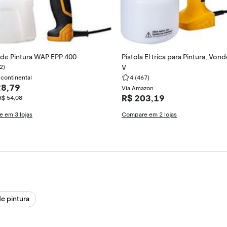
a de Pintura WAP EPP 400
Pistola El trica para Pintura, Vond
2)
V
continental
4
(467)
28,79
Via Amazon
R$ 203,19
R$ 54,08
 em 3 lojas
Compare em 2 lojas
de pintura