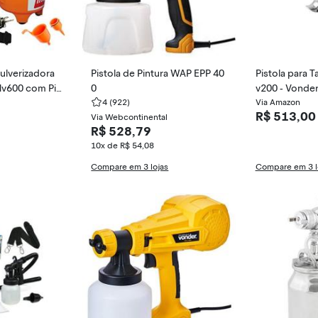
Pulverizadora
Pistola de Pintura WAP EPP 40
Pistola para T
Hv600 com Pis
0
v200 - Vonde
o Intech Machi
4
(922)
Via Amazon
R$ 513,00
Via Webcontinental
R$ 528,79
10x de R$ 54,08
Compare em 3 lojas
Compare em 3 l