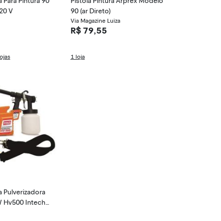
a Para Pintura 90
Pistola Pintura Arprex Modelo
20 V
90 (ar Direto)
Via Magazine Luiza
R$ 79,55
ojas
1 loja
ca Pulverizadora
W Hv500 Intech
V)