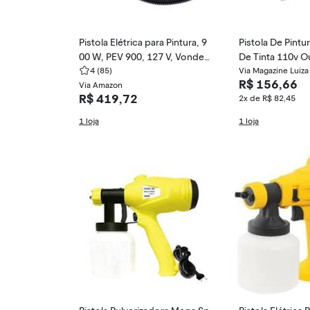
Pistola Elétrica para Pintura, 9
Pistola De Pintu
00 W, PEV 900, 127 V, Vonder
De Tinta 110v 
VDO3009
4
(85)
Via Magazine Luiza
R$ 156,66
Via Amazon
R$ 419,72
2x de R$ 82,45
1 loja
1 loja