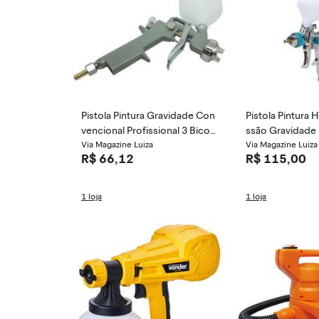
Pistola Pintura Gravidade Con
Pistola Pintura 
vencional Profissional 3 Bicos
ssão Gravidade 
1,2 1,5 1,8mm 600ml Importw
Via Magazine Luiza
nio GT547 - Lor
Via Magazine Luiza
R$ 66,12
R$ 115,00
ay IWPPG-3B
1 loja
1 loja