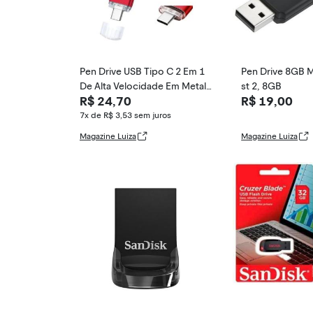
Pen Drive USB Tipo C 2 Em 1
Pen Drive 8GB Mu
De Alta Velocidade Em Metal
st 2, 8GB
R$ 24,70
R$ 19,00
128GB 64GB 32G
7x de R$ 3,53
sem juros
Magazine Luiza
Magazine Luiza