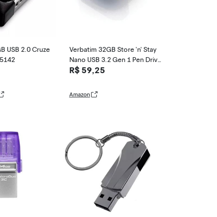
GB USB 2.0 Cruze
Verbatim 32GB Store 'n' Stay
- 5142
Nano USB 3.2 Gen 1 Pen Drive
R$ 59,25
sem rasgos de perfil baixo co
m proteção antimicrobiana Mi
croban - Azul 98710
Amazon