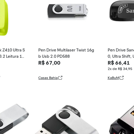
 Z410 Ultra S
Pen Drive Multilaser Twist 16g
Pen Drive San
.2 Leitura 10
b Usb 2.0 PD588
0, Ultra Shift,
R$ 67,00
R$ 66,41
2x de R$ 34,95
Casas Bahia
KaBuM