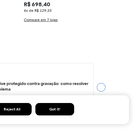
R$ 698,40
R$ 234,00
6x de R$ 129,33
5x de R$ 52,00
Compare em 7 lojas
Compare em 15 
ive protegido contra gravação: como resolver
blema
Reject All
Got it!