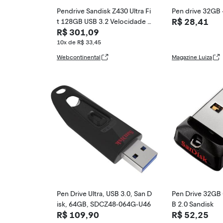
Pendrive Sandisk Z430 Ultra Fi
Pen drive 32GB 
R$ 28,41
t 128GB USB 3.2 Velocidade 1
R$ 301,09
30MB-s Design Compacto Pr
eto
10x de R$ 33,45
Webcontinental
Magazine Luiza
Pen Drive Ultra, USB 3.0, San D
Pen Drive 32GB 
isk, 64GB, SDCZ48-064G-U46
B 2.0 Sandisk
R$ 109,90
R$ 52,25