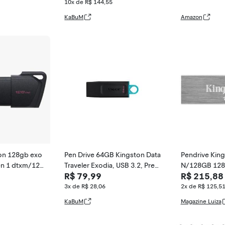
expansão de
10x de R$ 144,55
para fotos, ví
KaBuM
Amazon
quivos, MUF-
ta champanh
ton 128gb exo
Pen Drive 64GB Kingston Data
Pendrive Kin
en 1 dtxm/128
Traveler Exodia, USB 3.2, Pret
N/128GB 128G
R$ 79,99
R$ 215,88
o e Azul - DTX/64GB
rata
3x de R$ 28,06
2x de R$ 125,5
KaBuM
Magazine Luiza