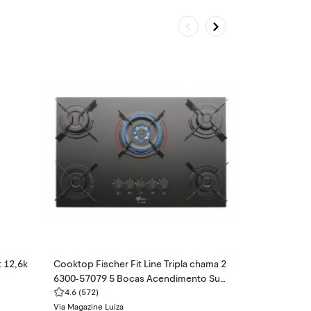
t 12,6k
Cooktop Fischer Fit Line Tripla chama 2
Smartwatch X
6300-57079 5 Bocas Acendimento Sup
ve Alexa e Ch
erautomático
4.6
(572)
4.6
(204)
Via Magazine Luiza
Via Magazine Lu