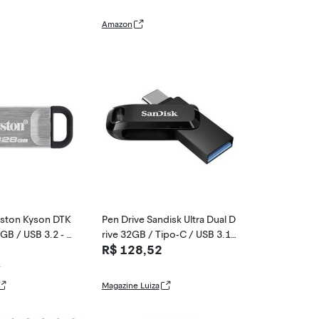
 armazenamento
deos, música, ar
Amazon
128BE3/AM, pra
e
gston Kyson DTK
Pen Drive Sandisk Ultra Dual D
B / USB 3.2 - P
rive 32GB / Tipo-C / USB 3.1 -
R$ 128,52
Preto (SD
1
Magazine Luiza