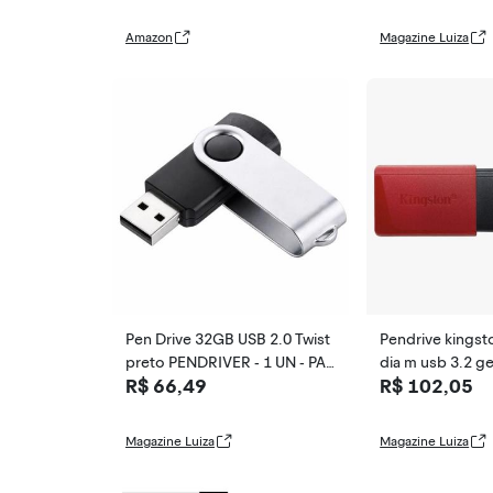
Amazon
Magazine Luiza
Pen Drive 32GB USB 2.0 Twist
Pendrive kings
preto PENDRIVER - 1 UN - PA
dia m usb 3.2 g
R$ 66,49
R$ 102,05
NAMI - Kapbom
gb
Magazine Luiza
Magazine Luiza