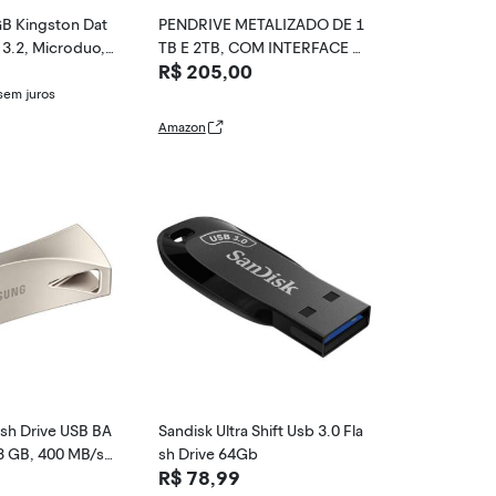
GB Kingston Dat
PENDRIVE METALIZADO DE 1
 3.2, Microduo,
TB E 2TB, COM INTERFACE U
R$ 205,00
o A - DTDUO3CG
SB 3.0, COMPATÍVEL COM LA
PTOP, NOTEBOOK, DESKTOP
sem juros
E CELULARES, NAS CORES PR
Amazon
ATA E PRETO. (PRETO, 1, TB)
h Drive USB BA
Sandisk Ultra Shift Usb 3.0 Fla
28 GB, 400 MB/s,
sh Drive 64Gb
R$ 78,99
etal resistente,