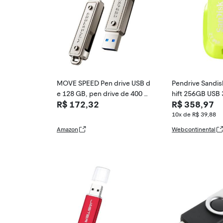
MOVE SPEED Pen drive USB d
Pendrive Sandisk
e 128 GB, pen drive de 400 M
hift 256GB USB 3
R$ 172,32
R$ 358,97
B/s com tipo-C + porta dupla
0MB-s Amarelo
USB 3.2 Gen1, unidade USB C
10x de R$ 39,88
de alta velocidade compatível
Amazon
Webcontinental
com USB 3.1/3.0/2.0 para iPh
one série 16/15, Android,