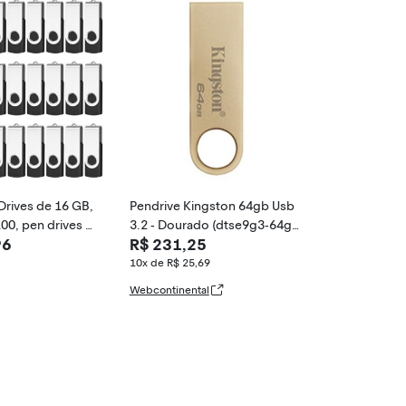
Drives de 16 GB,
Pendrive Kingston 64gb Usb
00, pen drives g
3.2 - Dourado (dtse9g3-64g
96
R$ 231,25
2.0, pendrive a g
b)
e pendrive, unid
10x de R$ 25,69
GB, pacote com
Webcontinental
de flash drives a
e com 100, 16 G