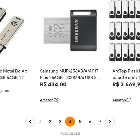
e Metal De Alt
Samsung MUF-256AB/AM FIT
AreTop Flash 
2GB 64GB 128
Plus 256GB - 300MB/s USB 3.
pacote com 1
R$ 434,00
R$ 3.669,
SB
1 Flash Drive
iratórios USB 
ranel pendriv
juros
ades USB 16 
Amazon
Amazon
100 unidades 
granel (pacot
B, preto)
1
2
3
4
5
6
7