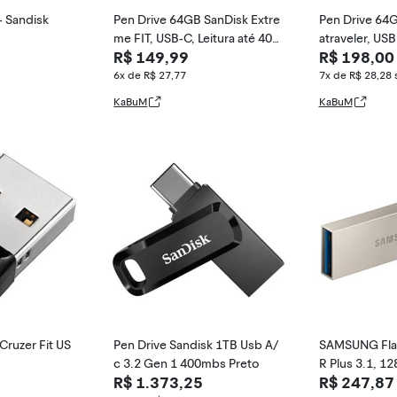
- Sandisk
Pen Drive 64GB SanDisk Extre
Pen Drive 64
me FIT, USB-C, Leitura até 400
atraveler, USB
R$ 149,99
R$ 198,00
MB/s, Preto - SDCZ530-064G-
Tipo C e Tip
G46
3/64GB.
6x de R$ 27,77
7x de R$ 28,28
KaBuM
KaBuM
Cruzer Fit US
Pen Drive Sandisk 1TB Usb A/
SAMSUNG Flas
c 3.2 Gen 1 400mbs Preto
R Plus 3.1, 1
R$ 1.373,25
R$ 247,87
invólucro de m