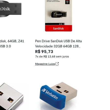
disk, 64GB, Z41
Pen Drive SanDisk USB De Alta
 USB 3.0
Velocidade 32GB 64GB 128G
R$ 95,73
B 256GB USB 3.2
7x de R$ 13,68
sem juros
Magazine Luiza