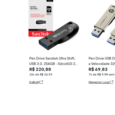
Pen Drive Sandisk Ultra Shift,
Pen Drive USB D
USB 3.0, 256GB - Sdcz410-25
a Velocidade 3
R$ 220,88
R$ 69,83
6g-G46
GB 256GB HP U
10x de R$ 26,93
7x de R$ 9,98
sem 
KaBuM
Magazine Luiza