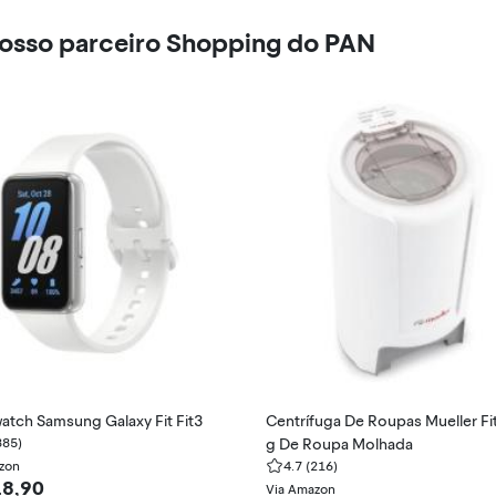
nosso parceiro Shopping do PAN
atch Samsung Galaxy Fit Fit3
Centrífuga De Roupas Mueller Fi
885)
g De Roupa Molhada
zon
4.7
(216)
18,90
Via Amazon