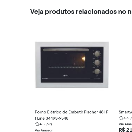
Veja produtos relacionados no 
Forno Elétrico de Embutir Fischer 48 l Fi
Smartw
t Line 34493-9548
4.6
(
4.5
(69)
Via Ama
R$ 2
Via Amazon