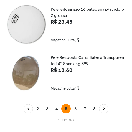
Pele leitosa izzo 16 batedeira p/surdo p
2 grossa
R$ 23,48
Magazine Luiza
Pele Resposta Caixa Bateria Transparen
te 14'' Spanking 399
R$ 18,60
Magazine Luiza
2
3
4
5
6
7
8