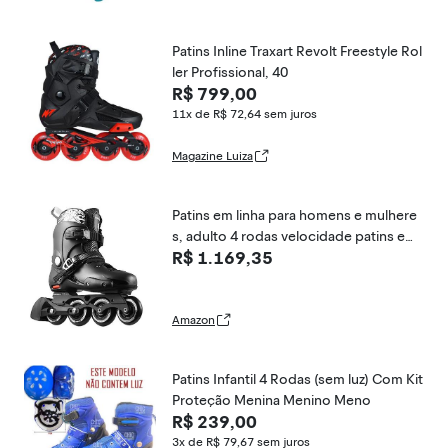
Patins Inline Traxart Revolt Freestyle Rol
ler Profissional, 40
R$ 799,00
11x de R$ 72,64
sem juros
Magazine Luiza
Patins em linha para homens e mulhere
s, adulto 4 rodas velocidade patins em l
R$ 1.169,35
inha lâminas profissionais ao ar livre, alt
o desempenho fitness corrida agressiv
o patins em linha preto e branco (preto
Amazon
Patins Infantil 4 Rodas (sem luz) Com Kit
Proteção Menina Menino Meno
R$ 239,00
3x de R$ 79,67
sem juros