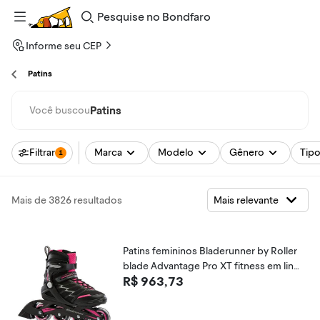
Pesquise
no
Bondfaro
Informe seu CEP
Patins
Patins
Você buscou
Filtrar
Marca
Modelo
Gênero
Tip
1
Mais de 3826 resultados
Patins femininos Bladerunner by Roller
blade Advantage Pro XT fitness em linh
R$ 963,73
a, preto e rosa, patins em linha, 10