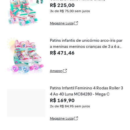
R$ 225,00
3x de R$ 75,00
sem juros
Magazine Luiza
Patins infantis de unicórnio arco-íris par
a meninas meninos crianças de 3 a 6 an
R$ 471,46
os, sapatos ajustáveis 4-Pejiijar com ro
das luminosas para de Natal (verde, mé
dio (1-4))
Amazon
Patins Infantil Feminino 4 Rodas Roller 3
4 Ao 40 Luna MC84280 - Mega C
R$ 169,90
2x de R$ 84,95
sem juros
Magazine Luiza