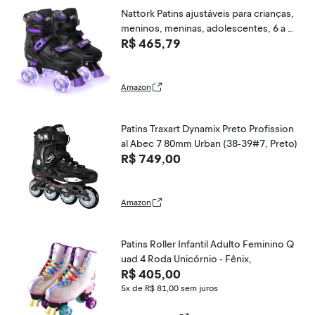
Nattork Patins ajustáveis para crianças,
meninos, meninas, adolescentes, 6 a 1
R$ 465,79
2, 8, 9 e 10 anos, ideia de presente lega
l para aniversários, Natal, roxo
Amazon
Patins Traxart Dynamix Preto Profission
al Abec 7 80mm Urban (38-39#7, Preto)
R$ 749,00
Amazon
Patins Roller Infantil Adulto Feminino Q
uad 4 Roda Unicórnio - Fênix,
R$ 405,00
5x de R$ 81,00
sem juros