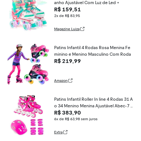
anho Ajustável Com Luz de Led +
R$ 159,51
2x de R$ 83,95
Magazine Luiza
Patins Infantil 4 Rodas Rosa Menina Fe
minino e Menino Masculino Com Roda
R$ 219,99
Amazon
Patins Infantil Roller In line 4 Rodas 31 A
o 34 Menino Menina Ajustável Abec-7 C
R$ 383,90
om Kit De Proteção Freio Traseiro Bota
Confortável Rosa
6x de R$ 63,98
sem juros
Extra