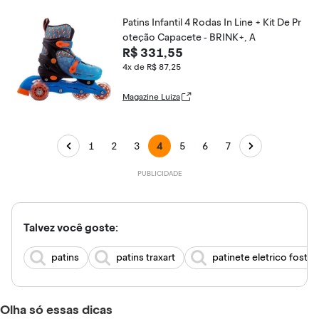
Patins Infantil 4 Rodas In Line + Kit De Pr
oteção Capacete - BRINK+, A
R$ 331,55
4x de R$ 87,25
Magazine Luiza
1
2
3
4
5
6
7
Talvez você goste:
patins
patins traxart
patinete eletrico fosto
Olha só essas dicas