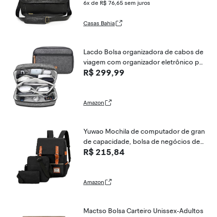
6x de R$ 76,65
sem juros
Casas Bahia
Lacdo Bolsa organizadora de cabos de
viagem com organizador eletrônico par
R$ 299,99
a acessórios eletrônicos, cinza
Amazon
Yuwao Mochila de computador de gran
de capacidade, bolsa de negócios de
R$ 215,84
moda ao ar livre, conjunto de bolsa de
viagem de lazer com porta USB Externa
Amazon
Mactso Bolsa Carteiro Unissex-Adultos