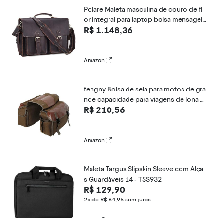
Polare Maleta masculina de couro de fl
or integral para laptop bolsa mensageir
R$ 1.148,36
o de negócios com zíperes de metal Y
KK, Marrom escuro 43.2 cm (versão atu
alizada), Large, Utilitário
Amazon
fengny Bolsa de sela para motos de gra
nde capacidade para viagens de lona à
R$ 210,56
prova d'água Alforjes Caixa de ferrame
ntas laterais Bolsa para motos
Amazon
Maleta Targus Slipskin Sleeve com Alça
s Guardáveis 14 - TSS932
R$ 129,90
2x de R$ 64,95
sem juros