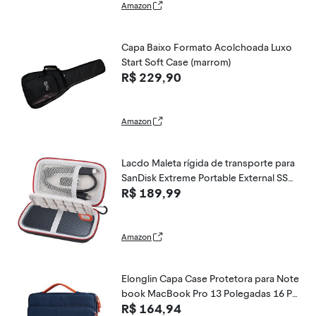
Amazon
Capa Baixo Formato Acolchoada Luxo
Start Soft Case (marrom)
R$ 229,90
Amazon
Lacdo Maleta rígida de transporte para
SanDisk Extreme Portable External SSD
R$ 189,99
SDSSDE60 SDSSDE61 250/500 GB 1/
2/4TB USB-C Solid State Drive EVA Bols
a de viagem de armazenamento de prot
eção,Preto
Amazon
Elonglin Capa Case Protetora para Note
book MacBook Pro 13 Polegadas 16 Po
R$ 164,94
legadas Bolsa para Laptop Sem Estamp