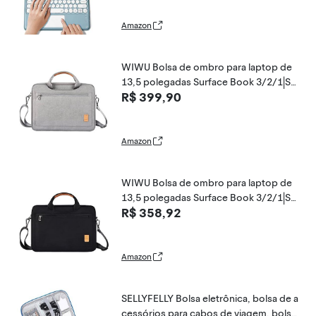
adas 3ª/2ª/1ª geração, Azul
Amazon
WIWU Bolsa de ombro para laptop de
13,5 polegadas Surface Book 3/2/1|Su
R$ 399,90
rface Laptop 3/2/1 capa de transporte
para MacBook Air|MacBook Pro, 13 pol
egadas HP Acer ASUS Ultrabook capa
Amazon
WIWU Bolsa de ombro para laptop de
13,5 polegadas Surface Book 3/2/1|Su
R$ 358,92
rface Laptop 3/2/1 capa de transporte
para MacBook Air|MacBook Pro, 13 pol
egadas HP Acer ASUS Ultrabook capa
Amazon
SELLYFELLY Bolsa eletrônica, bolsa de a
cessórios para cabos de viagem, bolsa