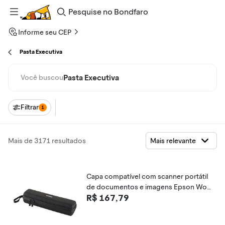
Pesquise
no
Bondfaro
Informe seu CEP
Pasta Executiva
Pasta Executiva
Você buscou
Filtrar
1
Mais de 3171 resultados
Capa compatível com scanner portátil
de documentos e imagens Epson Work
R$ 167,79
force ES-50 / ES-60W / DS-30 / DS-70 -
(não serve para outros modelos.)