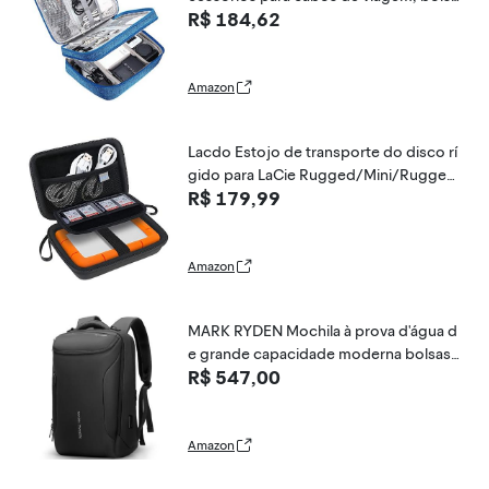
R$ 184,62
impermeável, organizador de eletrônic
os de camada dupla, estojo de armaze
namento portátil para cabo, cabo,
Amazon
Lacdo Estojo de transporte do disco rí
gido para LaCie Rugged/Mini/Rugged
R$ 179,99
Thunderbolt USB-C Disco rígido extern
o LAC9000298 1 2 4 5TB EVA Saco de vi
agem de proteção à prova de choque,
preto
Amazon
MARK RYDEN Mochila à prova d'água d
e grande capacidade moderna bolsas
R$ 547,00
de negócios para homens com porta d
e carregamento USB para viagem escol
ar, trilhas, mochila de trabalho, serve pa
ra Laptopop de
Amazon