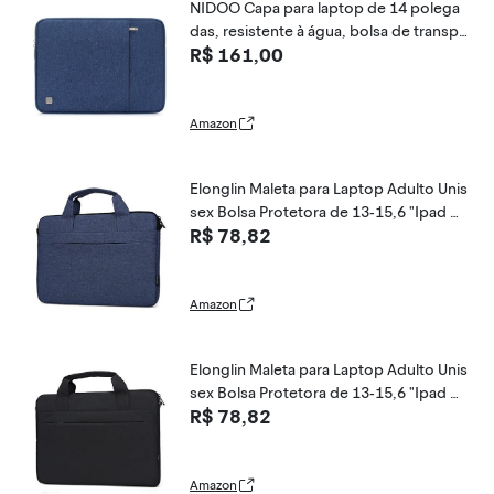
NIDOO Capa para laptop de 14 polega
das, resistente à água, bolsa de transp
R$ 161,00
orte portátil para notebook de 14 pole
gadas / Lenovo ThinkPad X1 Carbon / Y
oga 920 14 polegadas / 13,5 polegada
s Microsoft Surface Book, azul
Amazon
Elonglin Maleta para Laptop Adulto Unis
sex Bolsa Protetora de 13-15,6 "Ipad B
R$ 78,82
olsa para Notebook à Prova d'água com
Alça de Ombro Ajustável Azul Marinho 1
3 polegadas
Amazon
Elonglin Maleta para Laptop Adulto Unis
sex Bolsa Protetora de 13-15,6 "Ipad B
R$ 78,82
olsa para Notebook à Prova d'água com
Alça de Ombro Ajustável Preto 15,6 pol
egadas
Amazon