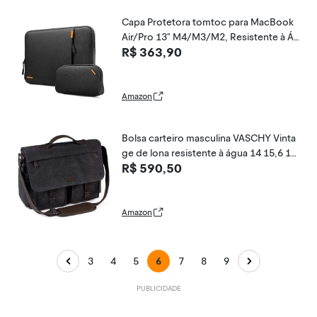
Capa Protetora tomtoc para MacBook
Air/Pro 13" M4/M3/M2, Resistente à Ág
R$ 363,90
ua e Choques, com Bolsa para Acessóri
os
Amazon
Bolsa carteiro masculina VASCHY Vinta
ge de lona resistente à água 14 15,6 15,
R$ 590,50
6 17 polegadas pasta para laptop, 43,1
6 cm (17") -, 17 inch, Clássico
Amazon
3
4
5
6
7
8
9