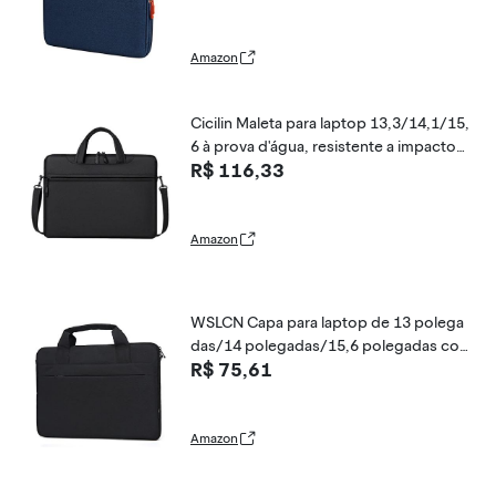
a Repelente de Água Azul Marinho 13,3
polegadas
Amazon
Cicilin Maleta para laptop 13,3/14,1/15,
6 à prova d'água, resistente a impactos,
R$ 116,33
Preto, 14.1''
Amazon
WSLCN Capa para laptop de 13 polega
das/14 polegadas/15,6 polegadas co
R$ 75,61
mpatível com bolsa de ombro, Preto, 1
4''
Amazon