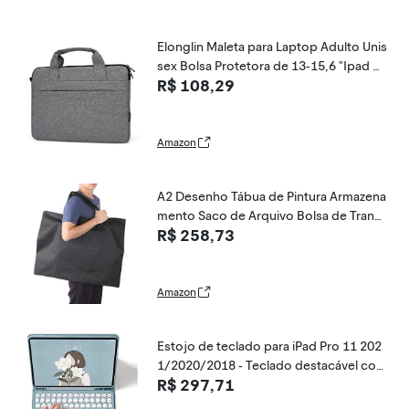
Elonglin Maleta para Laptop Adulto Unis
sex Bolsa Protetora de 13-15,6 "Ipad B
R$ 108,29
olsa para Notebook à Prova d'água com
Alça de Ombro Ajustável Azul Marinho 1
4 polegadas
Amazon
A2 Desenho Tábua de Pintura Armazena
mento Saco de Arquivo Bolsa de Trans
R$ 258,73
porte de Documentos Estojo de Lona
Multifuncional à Prova D 'Água para Pran
cheta Preta 54 x 67 cm / 21,3 x 26,4 pol
egadas
Amazon
Estojo de teclado para iPad Pro 11 202
1/2020/2018 - Teclado destacável com
R$ 297,71
touchpad com porta-lápis - Capa inteli
gente de couro fino para iPad 11 poleg