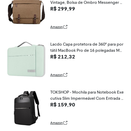
Vintage, Bolsa de Ombro Messenger p
R$ 299,99
ara Laptop de 15,6 Polegadas, Café, 1
5.6 inch
Amazon
Lacdo Capa protetora de 360° para por
tátil MacBook Pro de 16 polegadas M5
R$ 212,32
Pro/Max A3428 A3429 (2026), M4/M3/
M2/M1 A3403 A3186 A2991 A2780,15
pol Surface Laptop 7/6/5/4/3, Bolsa p
ara computador, Verde
Amazon
TOKSHOP - Mochila para Notebook Exe
cutiva Slim Impermeável Com Entrada U
R$ 159,90
SB - Detalhes em Couro PU, Resistente
à Riscos, Acabamento Resistente, Quali
dade Premium
Amazon