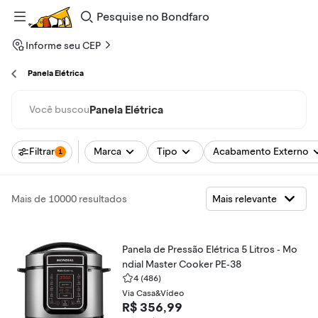
Pesquise
no
Bondfaro
Informe seu CEP
Panela Elétrica
Panela Elétrica
Você buscou
Filtrar
Marca
Tipo
Acabamento Externo
1
Mais de 10000 resultados
Panela de Pressão Elétrica 5 Litros - Mo
ndial Master Cooker PE-38
4
(486)
Via Casa&Vídeo
R$ 356,99