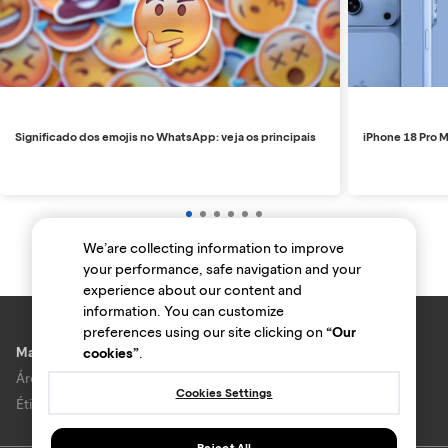
Significado dos emojis no WhatsApp: veja os principais
iPhone 18 Pro M
We’are collecting information to improve
your performance, safe navigation and your
experience about our content and
information. You can customize
preferences using our site clicking on
“Our
Marcas e lojas
cookies”
.
Área do anunciante
Cookies Settings
Ética e Integridade