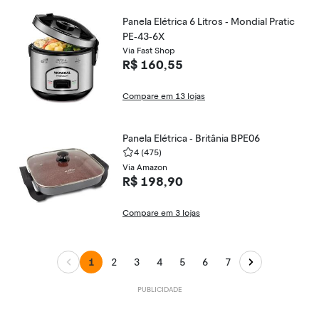
Panela Elétrica 6 Litros - Mondial Pratic
PE-43-6X
Via Fast Shop
R$ 160,55
Compare em 13 lojas
Panela Elétrica - Britânia BPE06
4
(475)
Via Amazon
R$ 198,90
Compare em 3 lojas
1
2
3
4
5
6
7