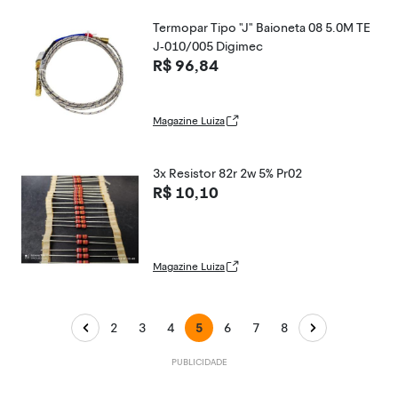
Termopar Tipo "J" Baioneta 08 5.0M TE
J-010/005 Digimec
R$ 96,84
Magazine Luiza
3x Resistor 82r 2w 5% Pr02
R$ 10,10
Magazine Luiza
2
3
4
5
6
7
8