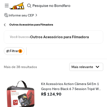
Pesquise
no
Bondfaro
Informe seu CEP
Outros Acessórios para Filmadora
Outros Acessórios para Filmadora
Você buscou
Filtrar
1
Mais de 38 resultados
Kit Acessórios Action Câmera 54 Em 1
Gopro Hero Black 6 7 Session Tripé Wa
R$ 124,90
y 3 Em 1