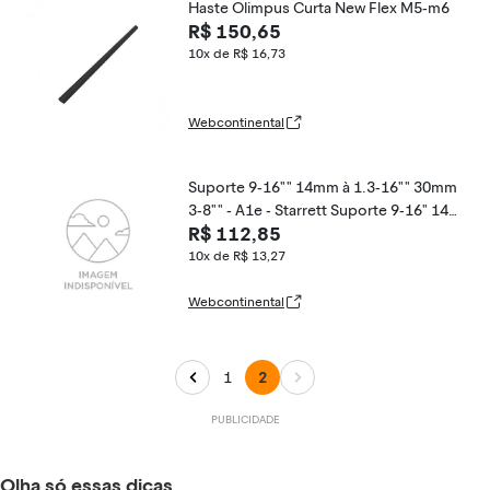
Haste Olimpus Curta New Flex M5-m6
R$ 150,65
10x de R$ 16,73
Webcontinental
Suporte 9-16"" 14mm à 1.3-16"" 30mm
3-8"" - A1e - Starrett Suporte 9-16" 14m
R$ 112,85
m A 1.3-16" 30mm 3-8" A1e-ka1e-s
10x de R$ 13,27
Webcontinental
1
2
Olha só essas dicas