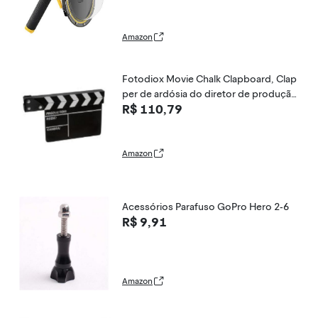
Amazon
Fotodiox Movie Chalk Clapboard, Clap
per de ardósia do diretor de produção
R$ 110,79
cinematográfica, 8" x 10,5" de madeira
com acessórios de metal
Amazon
Acessórios Parafuso GoPro Hero 2-6
R$ 9,91
Amazon