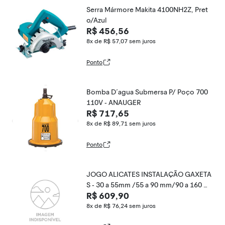
Serra Mármore Makita 4100NH2Z, Pret
o/Azul
R$ 456,56
8x de R$ 57,07
sem juros
Ponto
Bomba D´agua Submersa P/ Poço 700
110V - ANAUGER
R$ 717,65
8x de R$ 89,71
sem juros
Ponto
JOGO ALICATES INSTALAÇÃO GAXETA
S - 30 a 55mm /55 a 90 mm/90 a 160 m
R$ 609,90
m
8x de R$ 76,24
sem juros