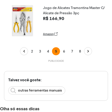
Jogo de Alicates Tramontina Master C/
Alicate de Pressão 3pç
R$ 166,90
Amazon
2
3
4
5
6
7
8
Talvez você goste:
outras ferramentas manuais
Olha só essas dicas