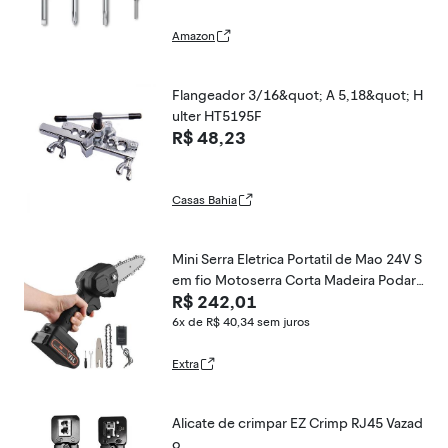
Amazon
Flangeador 3/16&quot; A 5,18&quot; H
ulter HT5195F
R$ 48,23
Casas Bahia
Mini Serra Eletrica Portatil de Mao 24V S
em fio Motoserra Corta Madeira Podar
R$ 242,01
Lenha Carpintaria Arvore Galhos Bambu
Jardinagem
6x de R$ 40,34
sem juros
Extra
Alicate de crimpar EZ Crimp RJ45 Vazad
o