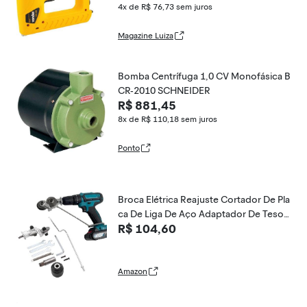
4x de R$ 76,73
sem juros
Magazine Luiza
Bomba Centrífuga 1,0 CV Monofásica B
CR-2010 SCHNEIDER
R$ 881,45
8x de R$ 110,18
sem juros
Ponto
Broca Elétrica Reajuste Cortador De Pla
ca De Liga De Aço Adaptador De Tesou
R$ 104,60
ra Para Corte De Folhas De Metal De Pa
pel, Faca De Chapa Para Cortar Ferro, C
hapa Branca, Aço, Cobre, Alumínio
Amazon