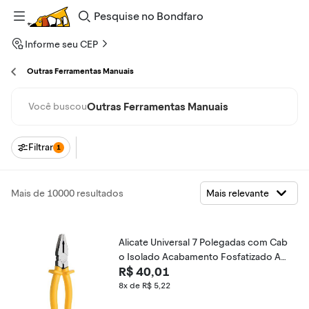
Pesquise
no
Bondfaro
Informe seu CEP
Outras Ferramentas Manuais
Outras Ferramentas Manuais
Você buscou
Filtrar
1
Mais de 10000 resultados
Alicate Universal 7 Polegadas com Cab
o Isolado Acabamento Fosfatizado Am
R$ 40,01
arelo Tramontina
8x de R$ 5,22