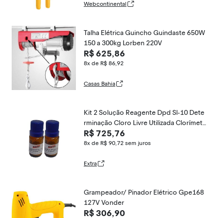
Webcontinental
Talha Elétrica Guincho Guindaste 650W
150 a 300kg Lorben 220V
R$ 625,86
8x de R$ 86,92
Casas Bahia
Kit 2 Solução Reagente Dpd Sl-10 Dete
rminação Cloro Livre Utilizada Clorímetr
R$ 725,76
o C-300 Instrutherm
8x de R$ 90,72
sem juros
Extra
Grampeador/ Pinador Elétrico Gpe168
127V Vonder
R$ 306,90