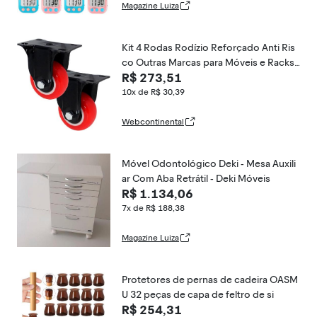
Magazine Luiza
Kit 4 Rodas Rodízio Reforçado Anti Ris
co Outras Marcas para Móveis e Racks
R$ 273,51
75X32MM Poliuretano e Metal Vermelh
o e Preto
10x de R$ 30,39
Webcontinental
Móvel Odontológico Deki - Mesa Auxili
ar Com Aba Retrátil - Deki Móveis
R$ 1.134,06
7x de R$ 188,38
Magazine Luiza
Protetores de pernas de cadeira OASM
U 32 peças de capa de feltro de si
R$ 254,31