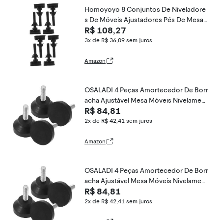
Homoyoyo 8 Conjuntos De Niveladore
s De Móveis Ajustadores Pés De Mesa
R$ 108,27
Pés Protetores Ajustáveis Niveladores
De Pernas Ajustáveis Pernas De Móveis
3x de R$ 36,09
sem juros
De Metal Niveladores De Móveis Com
Amazon
OSALADI 4 Peças Amortecedor De Borr
acha Ajustável Mesa Móveis Nivelament
R$ 84,81
o Pés Calços De Móveis Ajustáveis ​​Nive
ladores De Móveis Máquina De Parafus
2x de R$ 42,41
sem juros
o De Cunha Produto Eletrônico Ajustar
Amazon
OSALADI 4 Peças Amortecedor De Borr
acha Ajustável Mesa Móveis Nivelament
R$ 84,81
o Pés Calços De Móveis Ajustáveis ​​Nive
ladores De Móveis Máquina De Parafus
2x de R$ 42,41
sem juros
o De Cunha Produto Eletrônico Ajustar