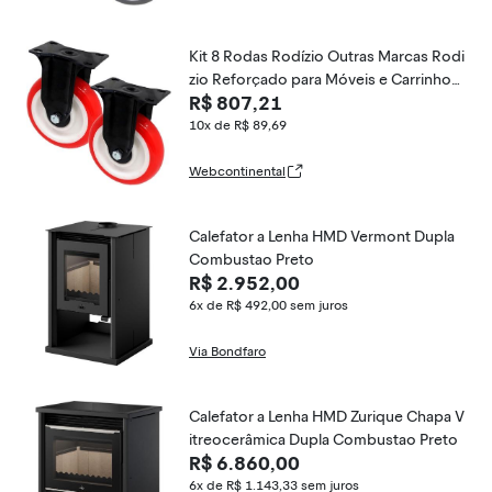
Kit 8 Rodas Rodízio Outras Marcas Rodi
zio Reforçado para Móveis e Carrinhos
R$ 807,21
Anti Risco 125X32MM Vermelho e Pret
o
10x de R$ 89,69
Webcontinental
Calefator a Lenha HMD Vermont Dupla
Combustao Preto
R$ 2.952,00
6x de R$ 492,00
sem juros
Via Bondfaro
Calefator a Lenha HMD Zurique Chapa V
itreocerâmica Dupla Combustao Preto
R$ 6.860,00
6x de R$ 1.143,33
sem juros