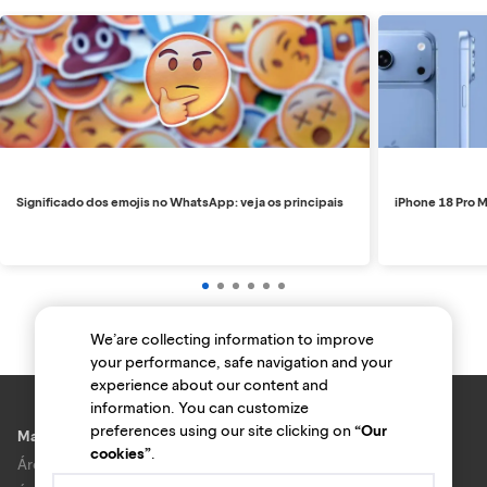
Significado dos emojis no WhatsApp: veja os principais
iPhone 18 Pro M
We’are collecting information to improve
your performance, safe navigation and your
experience about our content and
information. You can customize
preferences using our site clicking on
“Our
Marcas e lojas
cookies”
.
Área do anunciante