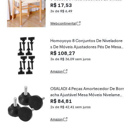
R$ 17,53
es 3cm X 3 e 8cm Transparente
3x de R$ 6,49
Webcontinental
Homoyoyo 8 Conjuntos De Niveladore
s De Móveis Ajustadores Pés De Mesa
R$ 108,27
Pés Protetores Ajustáveis Niveladores
De Pernas Ajustáveis Pernas De Móveis
3x de R$ 36,09
sem juros
De Metal Niveladores De Móveis Com
Amazon
OSALADI 4 Peças Amortecedor De Borr
acha Ajustável Mesa Móveis Nivelament
R$ 84,81
o Pés Calços De Móveis Ajustáveis ​​Nive
ladores De Móveis Máquina De Parafus
2x de R$ 42,41
sem juros
o De Cunha Produto Eletrônico Ajustar
Amazon