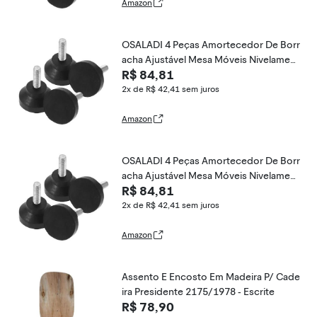
Amazon
OSALADI 4 Peças Amortecedor De Borr
acha Ajustável Mesa Móveis Nivelament
R$ 84,81
o Pés Calços De Móveis Ajustáveis ​​Nive
ladores De Móveis Máquina De Parafus
2x de R$ 42,41
sem juros
o De Cunha Produto Eletrônico Ajustar
Amazon
OSALADI 4 Peças Amortecedor De Borr
acha Ajustável Mesa Móveis Nivelament
R$ 84,81
o Pés Calços De Móveis Ajustáveis ​​Nive
ladores De Móveis Máquina De Parafus
2x de R$ 42,41
sem juros
o De Cunha Produto Eletrônico Ajustar
Amazon
Assento E Encosto Em Madeira P/ Cade
ira Presidente 2175/1978 - Escrite
R$ 78,90