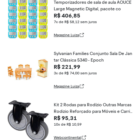
Temporizadores de sala de aula AOUCE
Large Magnetic Digital, pacote co
R$ 406,85
7x de R$ 58,12
sem juros
Magazine Luiza
Sylvanian Families Conjunto Sala De Jan
tar Clássica 5340 - Epoch
R$ 221,99
3x de R$ 74,00
sem juros
Magazine Luiza
Kit 2 Rodas para Rodízio Outras Marcas
Rodizio Reforçado para Móveis e Carrin
R$ 95,31
hos 125x32mm Poliuretano Cinza
10x de R$ 10,59
Webcontinental