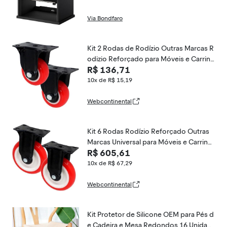
Via Bondfaro
Kit 2 Rodas de Rodízio Outras Marcas R
odizio Reforçado para Móveis e Carrinh
R$ 136,71
os Anti Risco 75x32mm Poliuretano e M
etal
10x de R$ 15,19
Webcontinental
Kit 6 Rodas Rodízio Reforçado Outras
Marcas Universal para Móveis e Carrinh
R$ 605,61
os 125MM X 32MM Vermelho e Preto
10x de R$ 67,29
Webcontinental
Kit Protetor de Silicone OEM para Pés d
e Cadeira e Mesa Redondos 16 Unidad