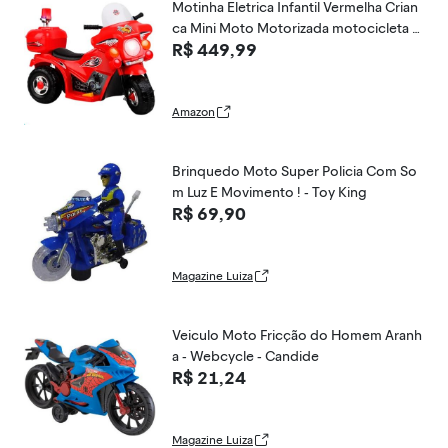
Motinha Eletrica Infantil Vermelha Crian
ca Mini Moto Motorizada motocicleta m
R$ 449,99
enino e menina barata
Amazon
Brinquedo Moto Super Policia Com So
m Luz E Movimento ! - Toy King
R$ 69,90
Magazine Luiza
Veiculo Moto Fricção do Homem Aranh
a - Webcycle - Candide
R$ 21,24
Magazine Luiza