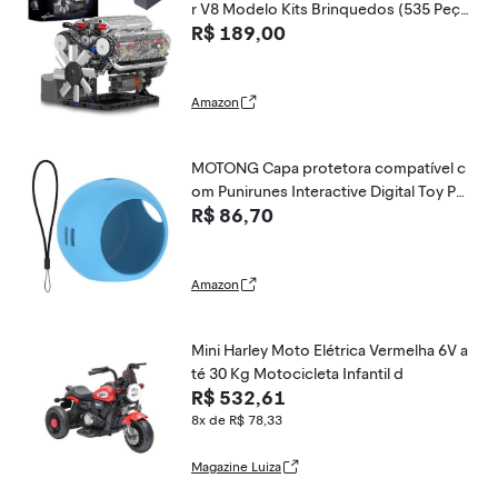
r V8 Modelo Kits Brinquedos (535 Peça
R$ 189,00
s)
Amazon
MOTONG Capa protetora compatível c
om Punirunes Interactive Digital Toy Pet
R$ 86,70
- Capa protetora de silicone compatível
com animais de estimação de brinqued
o digital interativo Punirunes (azul celes
te)
Amazon
Mini Harley Moto Elétrica Vermelha 6V a
té 30 Kg Motocicleta Infantil d
R$ 532,61
8x de R$ 78,33
Magazine Luiza