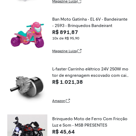
Magazine Luiza
Ban Moto Gatinha - EL 6V - Bandeirante
- 2593 - Brinquedos Bandeirant
R$ 891,87
10x de R$ 95,90
Magazine Luiza
L-faster Carrinho elétrico 24V 250W mo
tor de engrenagem escovado com caix
R$ 1.021,38
a de engrenagens 120RPM 75RPM eixo
de comprimento longo para bicicleta d
e cadeira de rodas elétrica (120 RPM)
Amazon
Brinquedo Moto de Ferro Com Fricção
Luz e Som - MSB PRESENTES
R$ 45,64