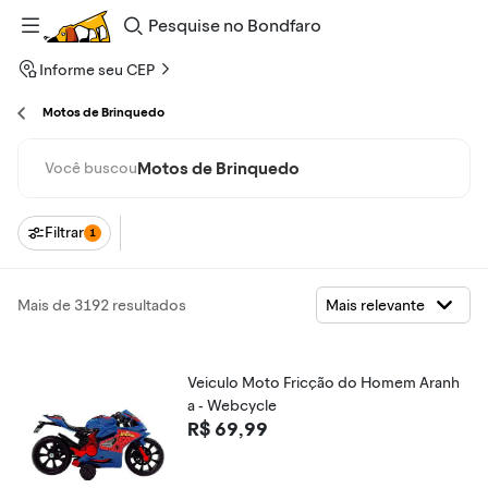
Pesquise
no
Bondfaro
Informe seu CEP
Motos de Brinquedo
Motos de Brinquedo
Você buscou
Filtrar
1
Mais de 3192 resultados
Veiculo Moto Fricção do Homem Aranh
a - Webcycle
R$ 69,99