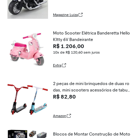
Magazine Luiza
Moto Scooter Elétrica Banderetta Hello
KItty 6V Bandeirante
R$ 1.206,00
10x de R$ 120,60
sem juros
Extra
2 peças de mini brinquedos de duas ro
das, mini scooters acessórios de tabul
R$ 82,80
eiro de dedo, trotinete pequena para le
mbrancinhas de festa, treinamento de
dedos, presentes de aniversário, kits d
e mágica e
Amazon
Blocos de Montar Construção de Moto