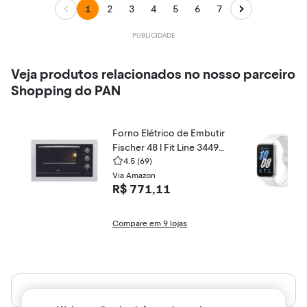
1
2
3
4
5
6
7
Veja produtos relacionados no nosso parceiro
Shopping do PAN
Forno Elétrico de Embutir
Fischer 48 l Fit Line 34493
-9548
4.5
(69)
Via Amazon
R$ 771,11
Compare em 9 lojas