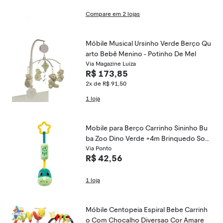
Compare em 2 lojas
Móbile Musical Ursinho Verde Berço Qu
arto Bebê Menino - Potinho De Mel
Via Magazine Luiza
R$ 173,85
2x de R$ 91,50
1 loja
Mobile para Berço Carrinho Sininho Bu
ba Zoo Dino Verde +4m Brinquedo Son
oro Colorido
Via Ponto
R$ 42,56
1 loja
Móbile Centopeia Espiral Bebe Carrinh
o Com Chocalho Diversao Cor Amare