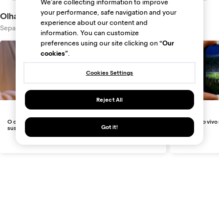
We’are collecting information to improve
your performance, safe navigation and your
Olha só essas dicas
experience about our content and
Separamos artigos e vídeos para sua melhor compra
information. You can customize
preferences using our site clicking on
“Our
cookies”
.
Cookies Settings
Reject All
O que é roaming? Entenda como funciona e como evitar
Futebol ao vivo 
Got it!
sustos na conta do celular
2026