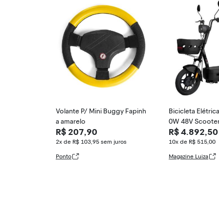
Volante P/ Mini Buggy Fapinh
Bicicleta Elétri
a amarelo
0W 48V Scoote
R$ 207,90
R$ 4.892,50
Mobilidade Ur
2x de R$ 103,95
sem juros
10x de R$ 515,00
Ponto
Magazine Luiza