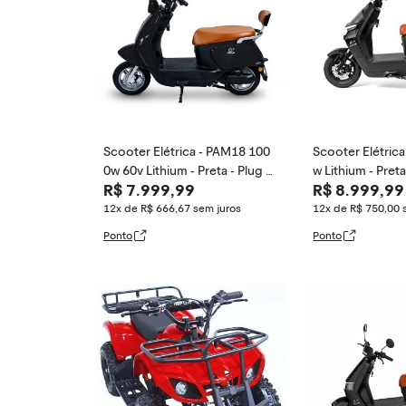
Scooter Elétrica - PAM18 100
Scooter Elétric
0w 60v Lithium - Preta - Plug a
w Lithium - Pret
R$ 7.999,99
R$ 8.999,99
nd Move
ove
12x de R$ 666,67
sem juros
12x de R$ 750,00
Ponto
Ponto