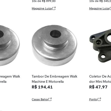
10x de R$ 899,00
10x de R$ 345,
Magazine Luiza
Magazine Luiza
reagem Walk
Tambor De Embreagem Walk
Coletor De A
ella
Machine E Motorella
dor Mini Moto
R$ 194,41
R$ 47,97
49cc
Casas Bahia
Ponto