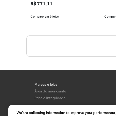
R$ 771,11
Compare em 9 lojas
Compare
Marcas e lojas
Área do anunciante
Ética e Integridade
We’are collecting information to improve your performance,