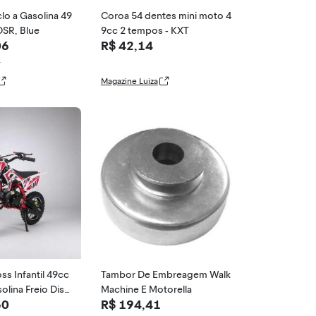
clo a Gasolina 49
Coroa 54 dentes mini moto 4
DSR, Blue
9cc 2 tempos - KXT
06
R$ 42,14
1
Magazine Luiza
ss Infantil 49cc
Tambor De Embreagem Walk
lina Freio Disc
Machine E Motorella
50
R$ 194,41