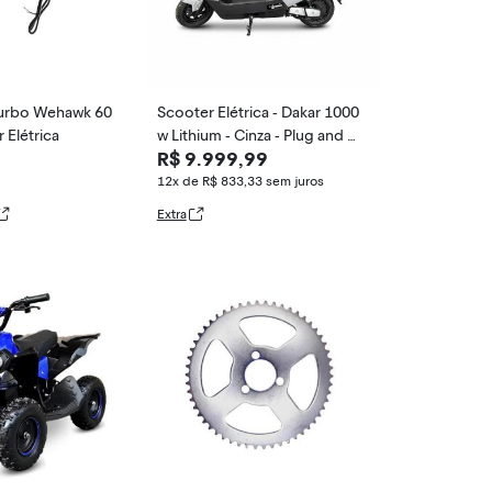
urbo Wehawk 60
Scooter Elétrica - Dakar 1000
 Elétrica
w Lithium - Cinza - Plug and M
R$ 9.999,99
ove
12x de R$ 833,33
sem juros
Extra