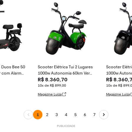
ca Duos Bee 50
Scooter Elétrica Tui 2 Lugares
Scooter Elétri
r com Alarme
1000w Autonomia 60km Verd
1000w Autono
R$ 8.360,70
R$ 8.360,
e
10x de R$ 899,00
10x de R$ 899,
Magazine Luiza
Magazine Luiza
1
2
3
4
5
6
7