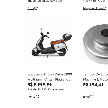
10x de R$ 73,95
sem juros
10x de R$ 779,00
Extra
Magazine Luiza
Scooter Elétrica - Dakar 1000
Tambor De Emb
w Lithium - Cinza - Plug and M
Machine E Motor
R$ 9.999,99
R$ 194,41
ove
12x de R$ 833,33
sem juros
Ponto
Extra