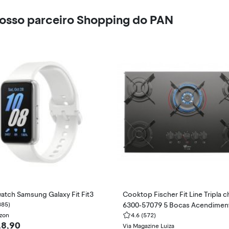
nosso parceiro Shopping do PAN
atch Samsung Galaxy Fit Fit3
Cooktop Fischer Fit Line Tripla 
885)
6300-57079 5 Bocas Acendimen
zon
erautomático
4.6
(572)
18,90
Via Magazine Luiza