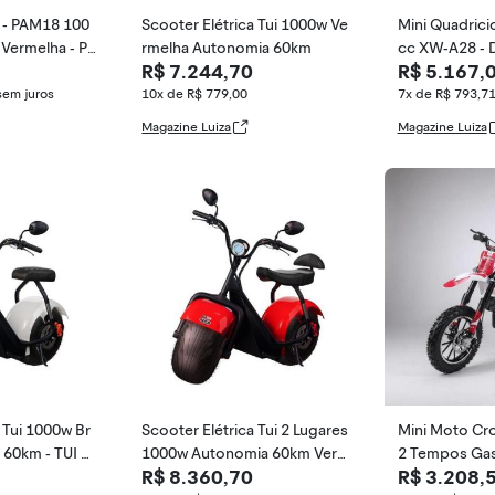
a - PAM18 100
Scooter Elétrica Tui 1000w Ve
Mini Quadrici
 Vermelha - Pl
rmelha Autonomia 60km
cc XW-A28 - 
R$ 7.244,70
R$ 5.167,
sem juros
10x de R$ 779,00
7x de R$ 793,7
Magazine Luiza
Magazine Luiza
 Tui 1000w Br
Scooter Elétrica Tui 2 Lugares
Mini Moto Cro
 60km - TUI M
1000w Autonomia 60km Verm
2 Tempos Gaso
R$ 8.360,70
R$ 3.208,
elha
o - Mototec,