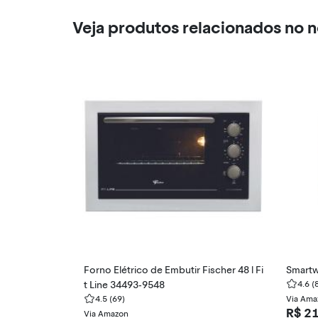
Veja produtos relacionados no 
Forno Elétrico de Embutir Fischer 48 l Fi
Smartw
t Line 34493-9548
4.6
(
4.5
(69)
Via Ama
R$ 2
Via Amazon