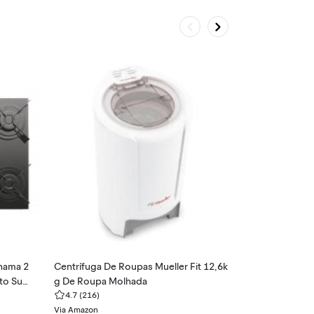
chama 2
Centrífuga De Roupas Mueller Fit 12,6k
Smartwatch X
to Sup
g De Roupa Molhada
ve Alexa e Ch
4.7
(216)
4.6
(204)
Via Amazon
Via Magazine Lu