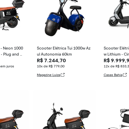
a - Neon 1000
Scooter Elétrica Tui 1000w Az
Scooter Elétr
a - Plug and M
ul Autonomia 60km
w Lithium - Ci
R$ 7.244,70
R$ 9.999,
ove
sem juros
10x de R$ 779,00
12x de R$ 833,
Magazine Luiza
Casas Bahia