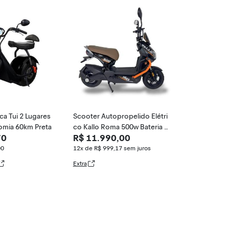
ca Tui 2 Lugares
Scooter Autopropelido Elétri
mia 60km Preta
co Kallo Roma 500w Bateria 4
70
R$ 11.990,00
8v 20ah
00
12x de R$ 999,17
sem juros
Extra