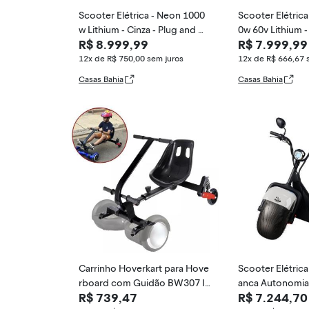
Scooter Elétrica - Neon 1000
Scooter Elétric
w Lithium - Cinza - Plug and M
0w 60v Lithium -
R$ 8.999,99
R$ 7.999,99
ove
ug and Move
12x de R$ 750,00
sem juros
12x de R$ 666,67
Casas Bahia
Casas Bahia
Carrinho Hoverkart para Hove
Scooter Elétrica
rboard com Guidão BW307 I
anca Autonomia
R$ 739,47
R$ 7.244,70
MPORTWAY
OTORS