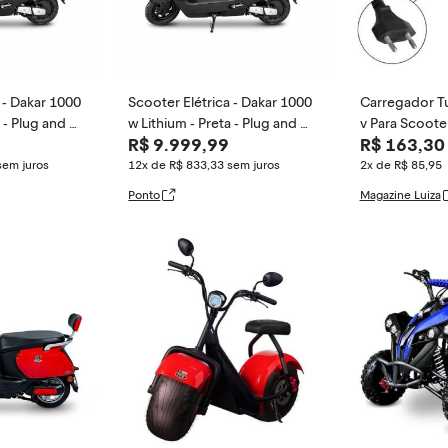
 - Dakar 1000
Scooter Elétrica - Dakar 1000
Carregador T
a - Plug and M
w Lithium - Preta - Plug and M
v Para Scooter
R$ 9.999,99
R$ 163,30
ove
sem juros
12x de R$ 833,33
sem juros
2x de R$ 85,95
Ponto
Magazine Luiza