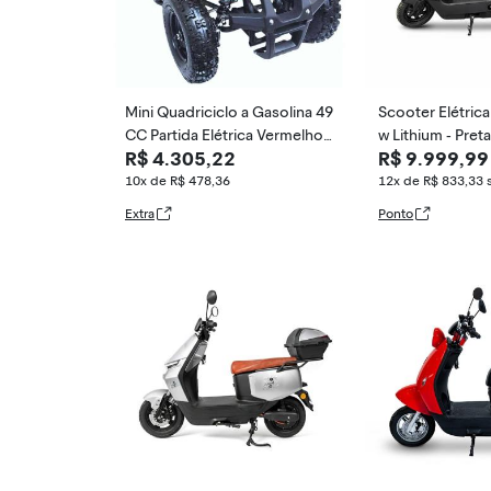
Mini Quadriciclo a Gasolina 49
Scooter Elétrica
CC Partida Elétrica Vermelho I
w Lithium - Pret
R$ 4.305,22
R$ 9.999,99
MPORTWAY
ove
10x de R$ 478,36
12x de R$ 833,33
Extra
Ponto