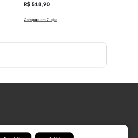
R$ 518,90
R$ 234,00
5x de R$ 52,00
Compare em 7 lojas
Compare em 15 