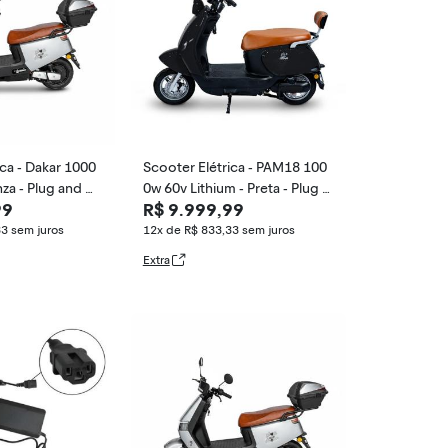
ica - Dakar 1000
Scooter Elétrica - PAM18 100
nza - Plug and M
0w 60v Lithium - Preta - Plug a
99
R$ 9.999,99
nd Move
33
sem juros
12x de R$ 833,33
sem juros
Extra