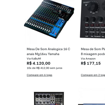
Mesa De Som Analogica 16 C
Mesa de Som Pl
anais Mg16xu Yamaha
8 mixagem podc
Via KaBuM!
udio gravação
Via Amazon
R$ 4.120,00
R$ 177,15
10x de R$ 412,00
sem juros
Compare em 6 lojas
Compare em 2 loj