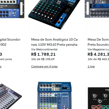
gital Soundcr
Mesa de Som Analógica 10 Ca
Mesa De Som 
 F002
nais 110V MG10 Preta yamaha
Preta Soundcr
Via Webcontinental
Via Magazine Lu
3
R$ 1.788,21
R$ 4.281,
sem juros
10x de R$ 198,69
10x de R$ 460,
as
Compare em 4 lojas
1 loja