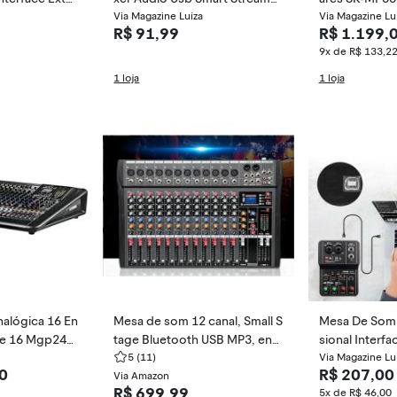
Live - Rhos
Via Magazine Luiza
Via Magazine Lu
R$ 91,99
R$ 1.199,
9x de R$ 133,2
1 loja
1 loja
alógica 16 En
Mesa de som 12 canal, Small S
Mesa De Som 
ne 16 Mgp24x
tage Bluetooth USB MP3, entr
sional Interf
ada 48V Phantom Power DJ A
5
(11)
er Teyun Q-1
Via Magazine Lu
0
R$ 207,00
udio Network Karaoke Mobile
Via Amazon
R$ 699,99
5x de R$ 46,00
Live High Power Mixer Profess