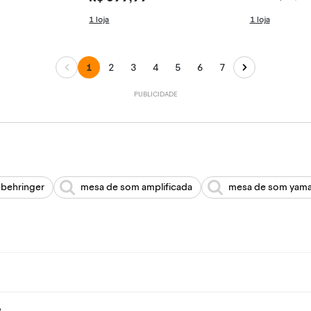
ional 12 Channel Studio Audio
1 loja
1 loja
Mixer 110V/220V 12 canais
1
2
3
4
5
6
7
behringer
mesa de som amplificada
mesa de som yam