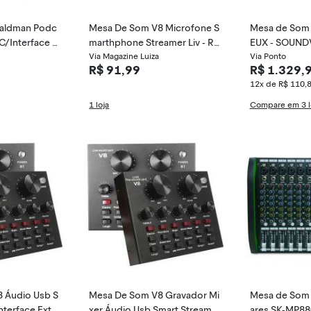
aldman Podc
Mesa De Som V8 Microfone S
Mesa de Som 
 C/Interface d
marthphone Streamer Liv - Rh
EUX - SOUND
os
Via Magazine Luiza
Via Ponto
R$ 91,99
R$ 1.329,
12x de R$ 110,
1 loja
Compare em 3 l
 Áudio Usb S
Mesa De Som V8 Gravador Mi
Mesa de Som 8
nterface Exter
xer Áudio Usb Smart Streamer
ares SK-MP88