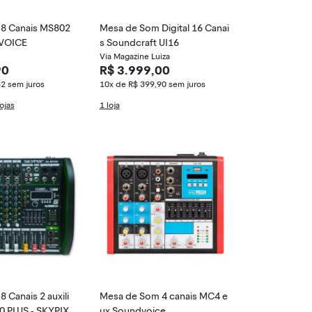
8 Canais MS802
Mesa de Som Digital 16 Canai
VOICE
s Soundcraft UI16
Via Magazine Luiza
90
R$ 3.999,00
82
sem juros
10x de R$ 399,90
sem juros
ojas
1 loja
 Canais 2 auxili
Mesa de Som 4 canais MC4 e
0 PLUS - SKYPIX
ux Soundvoice