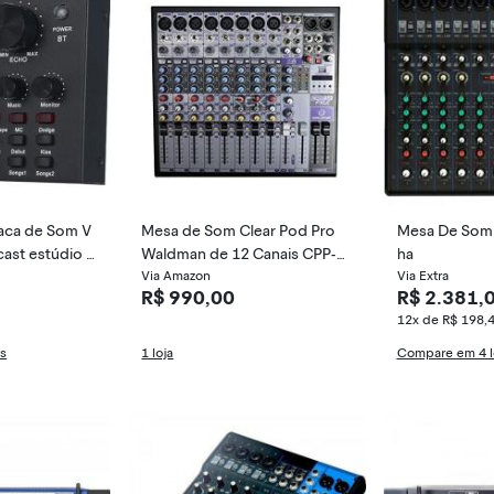
aca de Som V
Mesa de Som Clear Pod Pro
Mesa De Som
ast estúdio á
Waldman de 12 Canais CPP-1
ha
2FXU
Via Amazon
Via Extra
R$ 990,00
R$ 2.381,
12x de R$ 198,
as
1 loja
Compare em 4 l