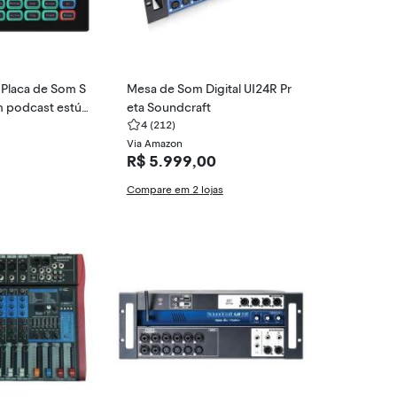
Placa de Som S
Mesa de Som Digital UI24R Pr
 podcast estúd
eta Soundcraft
ação
4
(212)
Via Amazon
R$ 5.999,00
Compare em 2 lojas