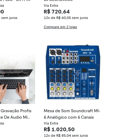
iza
Via Extra
00
R$ 720,64
2
sem juros
12x de R$ 60,05
sem juros
Compare em 2 lojas
Gravação Profis
Mesa de Som Soundcraft MI-
ace De Audio Mix
6 Analógico com 6 Canais
2
iza
Via Extra
R$ 1.020,50
12x de R$ 85,04
sem juros