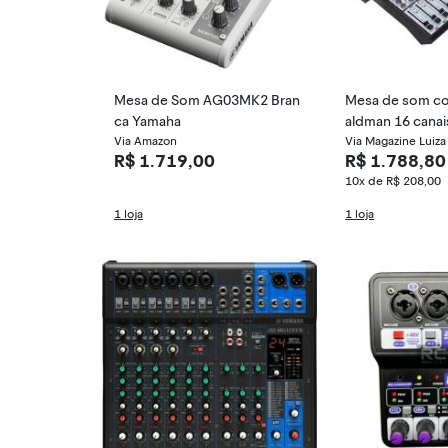
Mesa de Som AG03MK2 Bran
Mesa de som co
ca Yamaha
aldman 16 cana
Via Amazon
6 fx
Via Magazine Luiza
R$ 1.719,00
R$ 1.788,80
10x de R$ 208,00
1 loja
1 loja