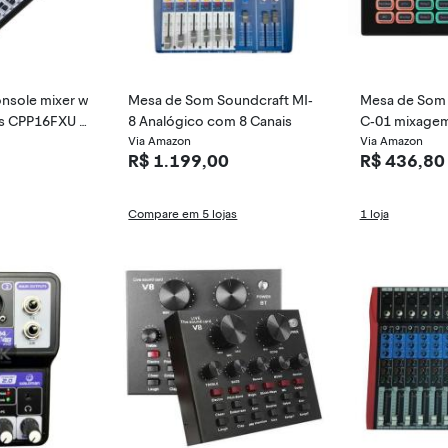
nsole mixer w
Mesa de Som Soundcraft MI-
Mesa de Som 
is CPP16FXU 1
8 Analógico com 8 Canais
C-01 mixagem
Via Amazon
io áudio grav
Via Amazon
R$ 1.199,00
R$ 436,80
Compare em 5 lojas
1 loja