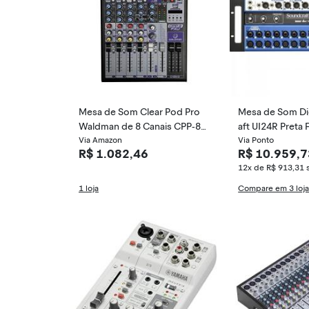
Mesa de Som Clear Pod Pro
Mesa de Som Di
Waldman de 8 Canais CPP-8F
aft UI24R Preta
XU
Via Amazon
Via Ponto
R$ 1.082,46
R$ 10.959,7
12x de R$ 913,31
1 loja
Compare em 3 loj