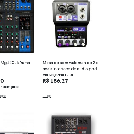
 Mg12Xuk Yama
Mesa de som waldman de 2 c
anais interface de audio podc
ast 2.0
Via Magazine Luiza
00
R$ 186,27
42
sem juros
ojas
1 loja