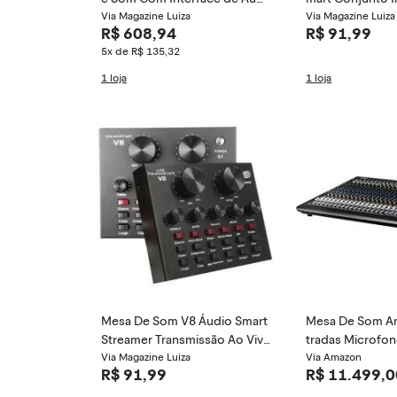
o Mixer Efeito
Via Magazine Luiza
na - Rhos
Via Magazine Luiza
R$ 608,94
R$ 91,99
5x de R$ 135,32
1 loja
1 loja
Mesa De Som V8 Áudio Smart
Mesa De Som An
Streamer Transmissão Ao Viv
tradas Microfo
o - Rhos
Via Magazine Luiza
Yamaha
Via Amazon
R$ 91,99
R$ 11.499,0