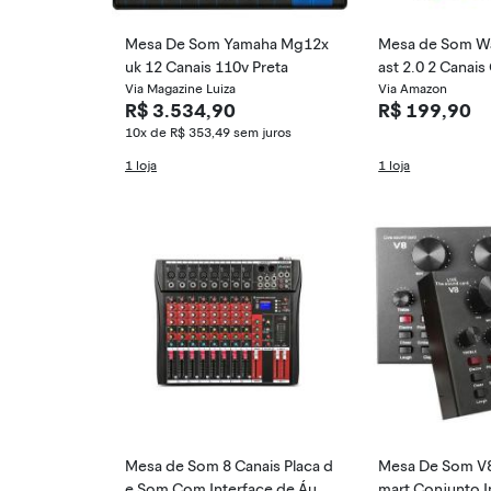
Mesa De Som Yamaha Mg12x
Mesa de Som W
uk 12 Canais 110v Preta
ast 2.0 2 Canais
Via Magazine Luiza
e áudio
Via Amazon
R$ 3.534,90
R$ 199,90
10x de R$ 353,49
sem juros
1 loja
1 loja
Mesa de Som 8 Canais Placa d
Mesa De Som V8
e Som Com Interface de Áudi
mart Conjunto I