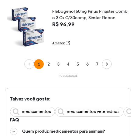
Flebogenol 50mg Pinus Pinaster Comb
o 3 Cx C/30comp, Similar Flebon
R$ 96,99
Amazon
1
2
3
4
5
6
7
Talvez você goste:
medicamentos
medicamentos veterinários
FAQ
Quem produz medicamentos para animais?