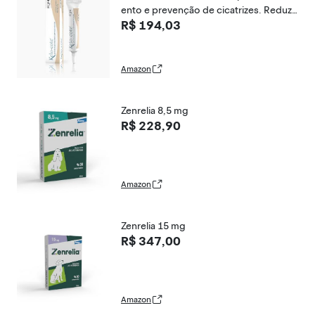
ento e prevenção de cicatrizes. Reduz
R$ 194,03
cicatrizes hipertróficas e queloides res
ultantes de cortes, feridas, queimadura
s, procedimentos cirúrgicos e traumas.
(15g)
Amazon
Zenrelia 8,5 mg
R$ 228,90
Amazon
Zenrelia 15 mg
R$ 347,00
Amazon