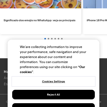
Significado dos emojis no WhatsApp: veja os principais
iPhone 18 Pro M
We’are collecting information to improve
your performance, safe navigation and your
experience about our content and
information. You can customize
preferences using our site clicking on
“Our
Marcas e lojas
cookies”
.
Área do anunciante
Cookies Settings
Ética e Integridade
Reject All
O uso deste site está sujeito aos termos e condições do
Termo de Uso
e
Política de privacidade
.