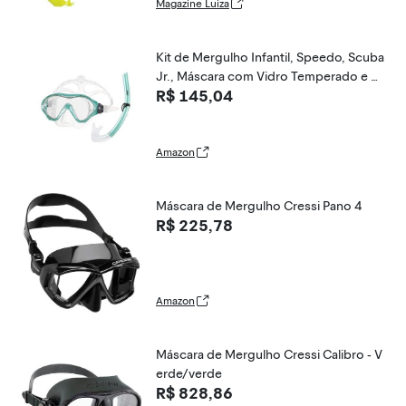
Magazine Luiza
Kit de Mergulho Infantil, Speedo, Scuba
Jr., Máscara com Vidro Temperado e S
R$ 145,04
norkel em Formato J, Tamanho Infantil -
Verde Acqua
Amazon
Máscara de Mergulho Cressi Pano 4
R$ 225,78
Amazon
Máscara de Mergulho Cressi Calibro - V
erde/verde
R$ 828,86