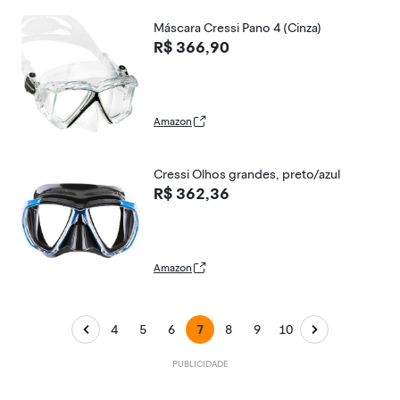
Máscara Cressi Pano 4 (Cinza)
R$ 366,90
Amazon
Cressi Olhos grandes, preto/azul
R$ 362,36
Amazon
4
5
6
7
8
9
10