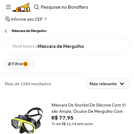
Pesquise
no
Bondfaro
Informe seu CEP
Máscara de Mergulho
Máscara de Mergulho
Você buscou
Filtrar
1
Mais de 1344 resultados
Máscara De Snorkel De Silicone Com Vi
são Ampla, Óculos De Mergulho Com
R$ 77,95
7x de R$ 11,14
sem juros