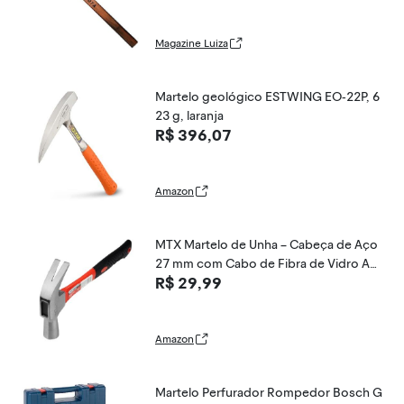
Magazine Luiza
Martelo geológico ESTWING EO-22P, 6
23 g, laranja
R$ 396,07
Amazon
MTX Martelo de Unha – Cabeça de Aço
27 mm com Cabo de Fibra de Vidro Ant
R$ 29,99
iderrapante
Amazon
Martelo Perfurador Rompedor Bosch G