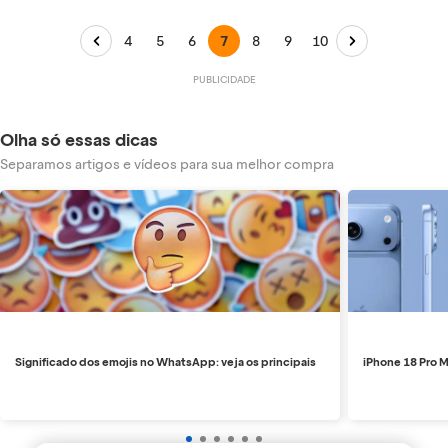
4
5
6
7
8
9
10
Olha só essas dicas
Separamos artigos e vídeos para sua melhor compra
Significado dos emojis no WhatsApp: veja os principais
iPhone 18 Pro M