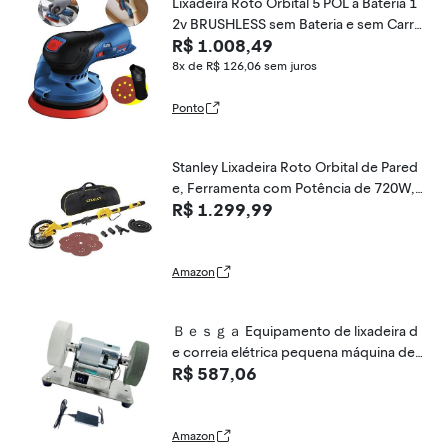
Lixadeira Roto Orbital 5 POL à Bateria 1
2v BRUSHLESS sem Bateria e sem Carre
R$ 1.008,49
gador GEX 12V-125 BOSCH
8x de R$ 126,06
sem juros
Ponto
Stanley Lixadeira Roto Orbital de Pared
e, Ferramenta com Potência de 720W, I
R$ 1.299,99
deal para Pinturas e Acabamentos, Mod
elo SW75, 110V
Amazon
Ｂｅｓｇａ Equipamento de lixadeira d
e correia elétrica pequena máquina de
R$ 587,06
afiar elétrica de baixa ferramenta de ruí
do mini moedor de cinto para madeira
DIY
Amazon