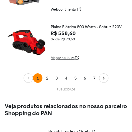
Webcontinental
Plaina Elétrica 800 Watts - Schulz 220V
R$ 558,60
8x de R$ 73,50
Magazine Luiza
1
2
3
4
5
6
7
Veja produtos relacionados no nosso parceiro
Shopping do PAN
Bosch Lixadeira Orbital D