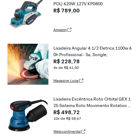
POL) 620W 127V KP0800
R$ 789,00
Amazon
Lixadeira Angular 4.1/2 Eletrica 1100w 6
0h Profissional - Sa, Songle,
R$ 228,78
4x de R$ 61,50
Magazine Luiza
Lixadeira Excêntrica Roto Orbital GEX 1
25 Sistema Roto Movimento Rotativo 2
R$ 498,72
20V Bosch
10x de R$ 58,67
Webcontinental