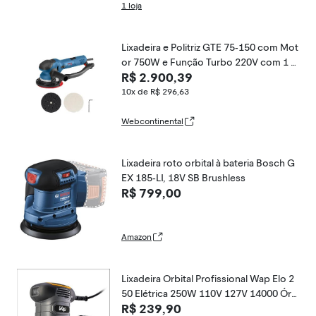
1 loja
Lixadeira e Politriz GTE 75-150 com Mot
or 750W e Função Turbo 220V com 1 Li
R$ 2.900,39
xa Net M480 Bosch
10x de R$ 296,63
Webcontinental
Lixadeira roto orbital à bateria Bosch G
EX 185-LI, 18V SB Brushless
R$ 799,00
Amazon
Lixadeira Orbital Profissional Wap Elo 2
50 Elétrica 250W 110V 127V 14000 Órb
R$ 239,90
itas Lixa Madeira Maciça MDF MDP Pare