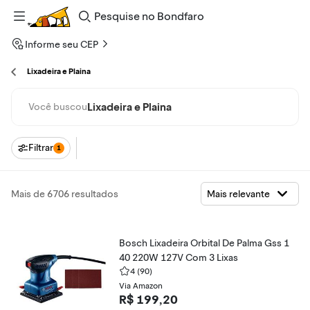
Pesquise
no
Bondfaro
Informe seu CEP
Lixadeira e Plaina
Lixadeira e Plaina
Você buscou
Filtrar
1
Mais de 6706 resultados
Bosch Lixadeira Orbital De Palma Gss 1
40 220W 127V Com 3 Lixas
4
(90)
Via Amazon
R$ 199,20