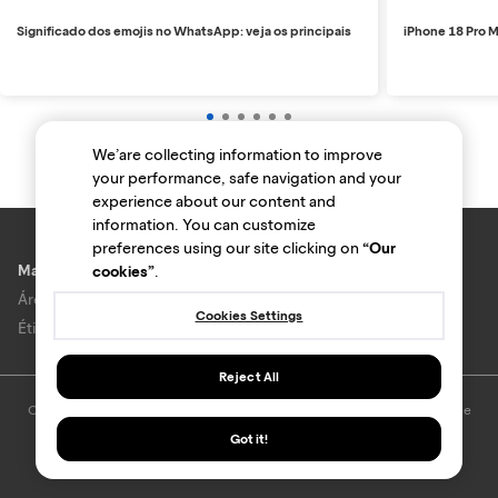
Significado dos emojis no WhatsApp: veja os principais
iPhone 18 Pro M
We’are collecting information to improve
your performance, safe navigation and your
experience about our content and
information. You can customize
preferences using our site clicking on
“Our
Marcas e lojas
cookies”
.
Área do anunciante
Cookies Settings
Ética e Integridade
Reject All
O uso deste site está sujeito aos termos e condições do
Termo de Uso
e
Política de privacidade
.
Got it!
© Bondfaro. Todos os direitos reservados.