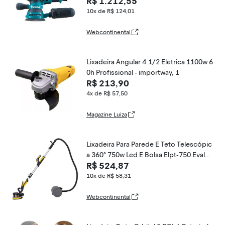
R$ 1.212,55
10x de R$ 124,01
Webcontinental
Lixadeira Angular 4.1/2 Eletrica 1100w 6
0h Profissional - importway, 1
R$ 213,90
4x de R$ 57,50
Magazine Luiza
Lixadeira Para Parede E Teto Telescópic
a 360° 750w Led E Bolsa Elpt-750 Evald
R$ 524,87
220V
10x de R$ 58,31
Webcontinental