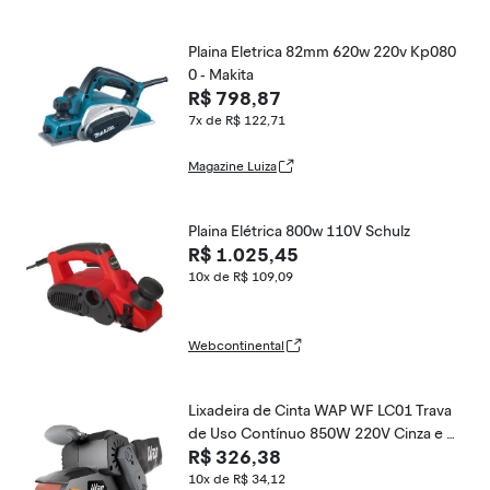
Plaina Eletrica 82mm 620w 220v Kp080
0 - Makita
R$ 798,87
7x de R$ 122,71
Magazine Luiza
Plaina Elétrica 800w 110V Schulz
R$ 1.025,45
10x de R$ 109,09
Webcontinental
Lixadeira de Cinta WAP WF LC01 Trava
de Uso Contínuo 850W 220V Cinza e A
R$ 326,38
marelo WAP
10x de R$ 34,12