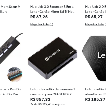
o Mem.Sakar M
Hub Usb 3.0 Extensor 5 Em 1
Hub Usb 2.0 E
ikura
Leitor Cartão Micro Sd Tf Not
Leitor Cartão
R$ 67,25
R$ 65,27
Pc - Tomate
Pc - Tomate
Magazine Luiza
Magazine Luiza
s para Pen Dri
Leitor de cartão de memória T
Leitor cartão 
artão Dia Das
ranscend para CFAST RDF2
al multi-card
R$ 857,33
R$ 185,37
7x de R$ 122,48
sem juros