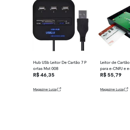
Hub USb Leitor De Cartão 7 P
Leitor de Cartã
ortas Mst 008
para e-CNPJ e e
R$ 46,35
R$ 55,79
2,5 - ACS A
Magazine Luiza
Magazine Luiza