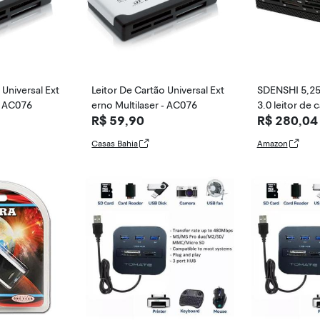
 Universal Ext
Leitor De Cartão Universal Ext
SDENSHI 5,25
 - AC076
erno Multilaser - AC076
3.0 leitor de 
R$ 59,90
R$ 280,04
nel frontal mu
sktop
Casas Bahia
Amazon