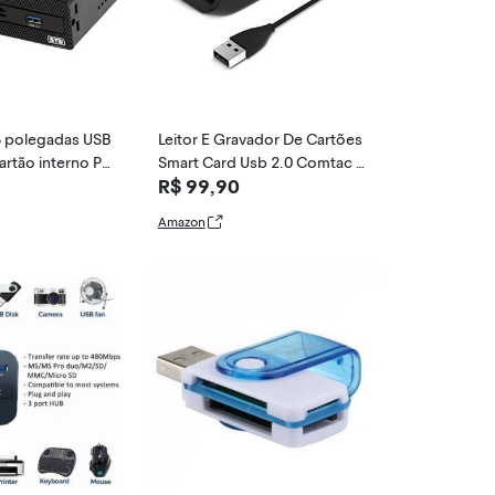
 polegadas USB
Leitor E Gravador De Cartões
cartão interno Pai
Smart Card Usb 2.0 Comtac 9
R$ 99,90
lticartão para de
202
Amazon