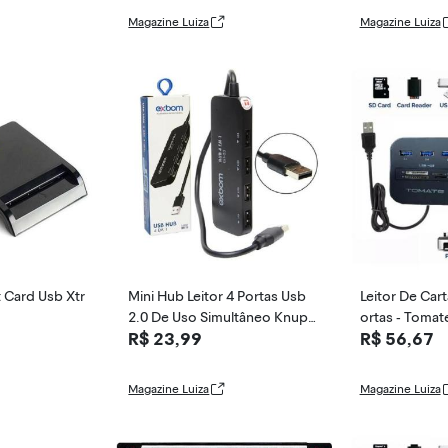
Magazine Luiza
Magazine Luiza
t Card Usb Xtr
Mini Hub Leitor 4 Portas Usb
Leitor De Car
2.0 De Uso Simultâneo Knup
ortas - Tomat
R$ 23,99
R$ 56,67
Kp-T109
Magazine Luiza
Magazine Luiza