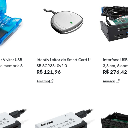
r Vivitar USB
Identiv Leitor de Smart Card U
Interface USB 
de memória S
SB SCR3310v2.0
3,3 cm, 6 co
R$ 121,96
R$ 276,42
ra cartão, pai
tos multifunci
Amazon
Amazon
painel frontal
artão M2, MSO
4G CF, padrã