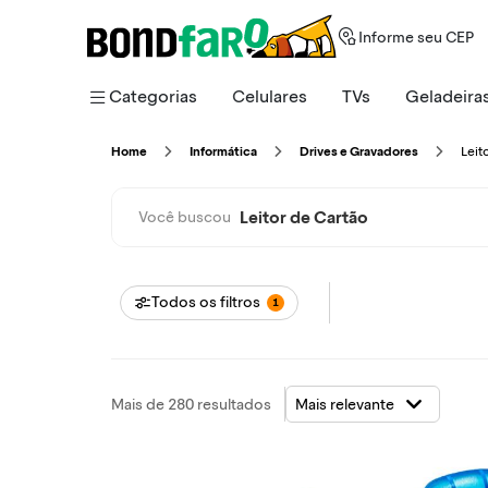
Informe seu CEP
Categorias
Celulares
TVs
Geladeira
Lei
Home
Informática
Drives e Gravadores
Leitor de Cartão
Você buscou
Todos os filtros
1
Mais de 280 resultados