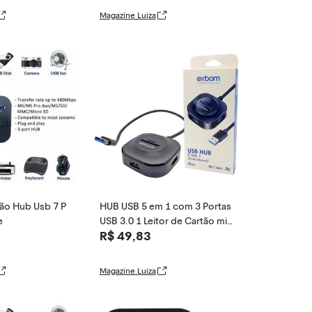
Magazine Luiza
tão Hub Usb 7 P
HUB USB 5 em 1 com 3 Portas
e
USB 3.0 1 Leitor de Cartão mic
R$ 49,83
roSD 1 Leito
Magazine Luiza