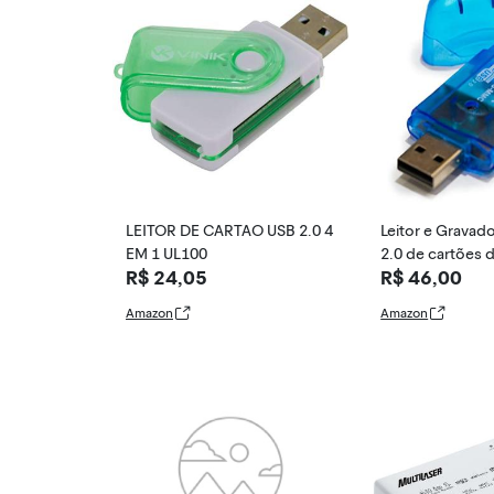
LEITOR DE CARTAO USB 2.0 4
Leitor e Gravado
EM 1 UL100
2.0 de cartões 
R$ 24,05
R$ 46,00
D/MMC
Amazon
Amazon