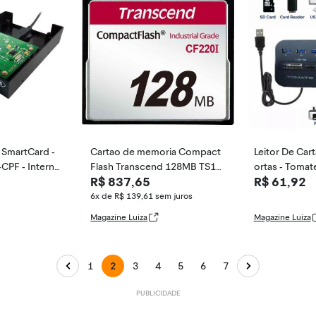
o SmartCard -
Cartao de memoria Compact
Leitor De Car
-CPF - Interno
Flash Transcend 128MB TS12
ortas - Tomat
R$ 837,65
R$ 61,92
8MCF220I 200x Indus
6x de R$ 139,61
sem juros
Magazine Luiza
Magazine Luiza
1
2
3
4
5
6
7