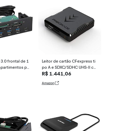
3.0 frontal de 1
Leitor de cartão CFexpress ti
mpartimentos pa
po A e SDXC/SDHC UHS-II co
R$ 1.441,06
nel de instrumen
m dois compartimentos | USB
onal integrado,
3.2 geração 2 | da ProGrade D
Amazon
 de PC, suporta c
igital (PG09)
, SD, MS, XD, 6
o