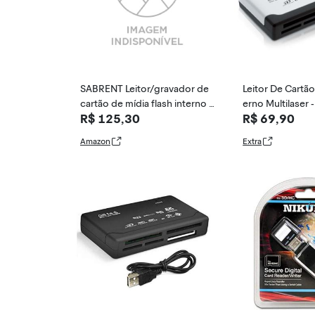
SABRENT Leitor/gravador de
Leitor De Cartão
cartão de mídia flash interno 7
erno Multilaser
R$ 125,30
R$ 69,90
4 em 1 de 3,5 polegadas com
porta USB (CR-USNT)
Amazon
Extra