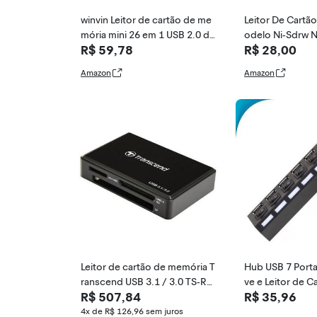
winvin Leitor de cartão de me
Leitor De Cartã
mória mini 26 em 1 USB 2.0 de
odelo Ni-Sdrw N
R$ 59,78
R$ 28,00
alta velocidade para CF xD SD
MS SDHC fácil de transportar
Amazon
Amazon
Leitor de cartão de memória T
Hub USB 7 Porta
ranscend USB 3.1 / 3.0 TS-RD
ve e Leitor de C
R$ 507,84
R$ 35,96
F9K
Mães - ATEN
4x de R$ 126,96
sem juros