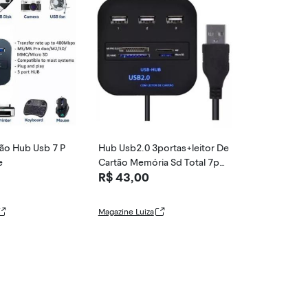
tão Hub Usb 7 P
Hub Usb2.0 3portas+leitor De
e
Cartão Memória Sd Total 7por
R$ 43,00
tas
Magazine Luiza