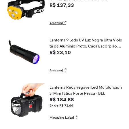
R$ 137,33
Amazon
Lanterna 9 Leds UV Luz Negra Ultra Viole
ta de Aluminio Preto. Caça Escorpiao, D
R$ 23,10
etecta Nota Falsa e cartão, caça vazame
nto, vidro quebrado, seca esmalte, tinta
e cola, Camping, Carrega Slime
Amazon
Lanterna Recarregável Led Multifuncion
al Mini Tática Forte Pesca - BEL
R$ 184,88
3x de R$ 71,66
Magazine Luiza