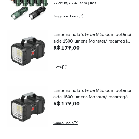
7x de R$ 67,47
sem juros
Magazine Luiza
Lanterna holofote de Mão com potênci
a de 1500 lúmens Monster/ recarregáv
R$ 179,00
el via USB e 2 tipos de foco Nautika
Extra
Lanterna holofote de Mão com potênci
a de 1500 lúmens Monster/ recarregáv
R$ 179,00
el via USB e 2 tipos de foco Nautika
Casas Bahia