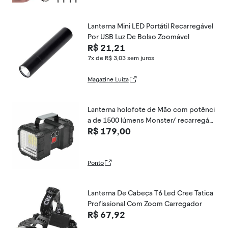
Lanterna Mini LED Portátil Recarregável
Por USB Luz De Bolso Zoomável
R$ 21,21
7x de R$ 3,03
sem juros
Magazine Luiza
Lanterna holofote de Mão com potênci
a de 1500 lúmens Monster/ recarregáv
R$ 179,00
el via USB e 2 tipos de foco Nautika
Ponto
Lanterna De Cabeça T6 Led Cree Tatica
Profissional Com Zoom Carregador
R$ 67,92