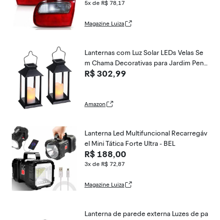
5x de R$ 78,17
Magazine Luiza
Lanternas com Luz Solar LEDs Velas Se
m Chama Decorativas para Jardim Pend
R$ 302,99
uradas Mesa Festa Pátio Quintal Parque
Caminho
Amazon
Lanterna Led Multifuncional Recarregáv
el Mini Tática Forte Ultra - BEL
R$ 188,00
3x de R$ 72,87
Magazine Luiza
Lanterna de parede externa Luzes de pa