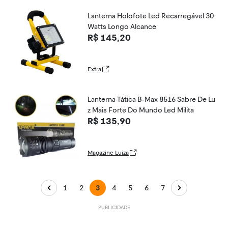
Lanterna Holofote Led Recarregável 30
Watts Longo Alcance
R$ 145,20
Extra
Lanterna Tática B-Max 8516 Sabre De Lu
z Mais Forte Do Mundo Led Milita
R$ 135,90
Magazine Luiza
1
2
3
4
5
6
7