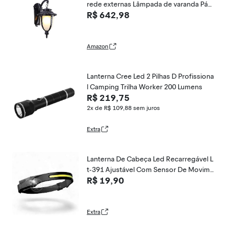
rede externas Lâmpada de varanda Páti
R$ 642,98
o Retro Varanda Corredor Iluminação e
xterna Portão criativo Jardim Corredor
Arandelas de parede (Noir, A)
Amazon
Lanterna Cree Led 2 Pilhas D Profissiona
l Camping Trilha Worker 200 Lumens
R$ 219,75
2x de R$ 109,88
sem juros
Extra
Lanterna De Cabeça Led Recarregável L
t-391 Ajustável Com Sensor De Movime
R$ 19,90
nto Liga Desliga - Preto
Extra