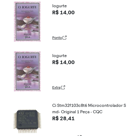
Iogurte
R$ 14,00
Ponto
Iogurte
R$ 14,00
Extra
Ci Stm32f103c8t6 Microcontrolador S
md- Original 1 Peça - CQC
R$ 28,41