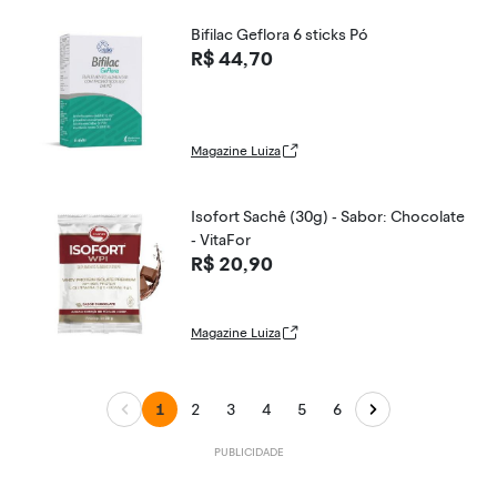
Bifilac Geflora 6 sticks Pó
R$ 44,70
Magazine Luiza
Isofort Sachê (30g) - Sabor: Chocolate
- VitaFor
R$ 20,90
Magazine Luiza
1
2
3
4
5
6