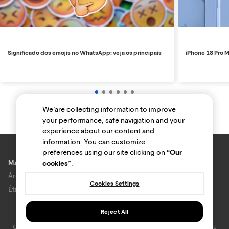
Significado dos emojis no WhatsApp: veja os principais
iPhone 18 Pro M
We’are collecting information to improve
your performance, safe navigation and your
experience about our content and
information. You can customize
preferences using our site clicking on
“Our
Marcas e lojas
cookies”
.
Área do anunciante
Cookies Settings
Ética e Integridade
Reject All
O uso deste site está sujeito aos termos e condições do
Termo de Uso
e