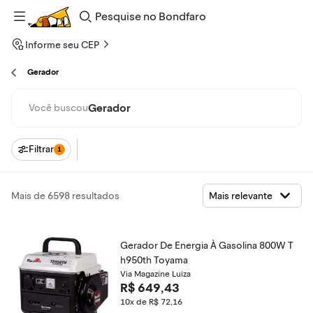
Pesquise
no
Bondfaro
Informe seu CEP
Gerador
Gerador
Você buscou
Filtrar
1
Mais de 6598 resultados
Gerador De Energia À Gasolina 800W T
h950th Toyama
Via Magazine Luiza
R$ 649,43
10x de R$ 72,16