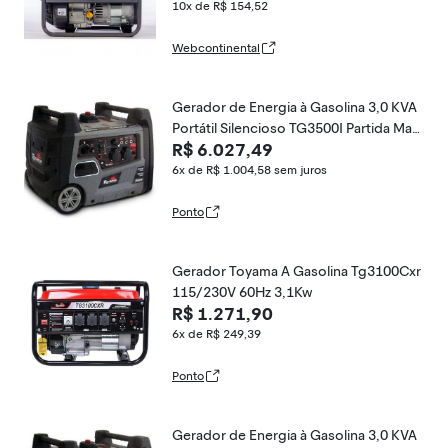
10x de R$ 154,52
Webcontinental
Gerador de Energia à Gasolina 3,0 KVA
Portátil Silencioso TG3500I Partida Man
R$ 6.027,49
ual TOYAMA
6x de R$ 1.004,58
sem juros
Ponto
Gerador Toyama A Gasolina Tg3100Cxr
115/230V 60Hz 3,1Kw
R$ 1.271,90
6x de R$ 249,39
Ponto
Gerador de Energia à Gasolina 3,0 KVA