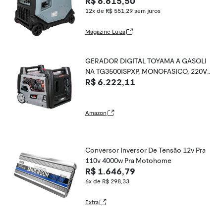
R$ 6.615,50
12x de R$ 551,29
sem juros
Magazine Luiza
GERADOR DIGITAL TOYAMA A GASOLI
NA TG3500ISPXP, MONOFASICO, 220V,
R$ 6.222,11
60HZ, 3.5KW, PART. MANUAL, CABINAD
O, C/RODAS E ALCA
Amazon
Conversor Inversor De Tensão 12v Pra
110v 4000w Pra Motohome
R$ 1.646,79
6x de R$ 298,33
Extra