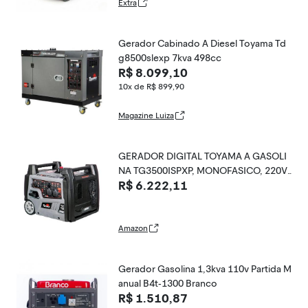
Extra
Gerador Cabinado A Diesel Toyama Td
g8500slexp 7kva 498cc
R$ 8.099,10
10x de R$ 899,90
Magazine Luiza
GERADOR DIGITAL TOYAMA A GASOLI
NA TG3500ISPXP, MONOFASICO, 220V,
R$ 6.222,11
60HZ, 3.5KW, PART. MANUAL, CABINAD
O, C/RODAS E ALCA
Amazon
Gerador Gasolina 1,3kva 110v Partida M
anual B4t-1300 Branco
R$ 1.510,87