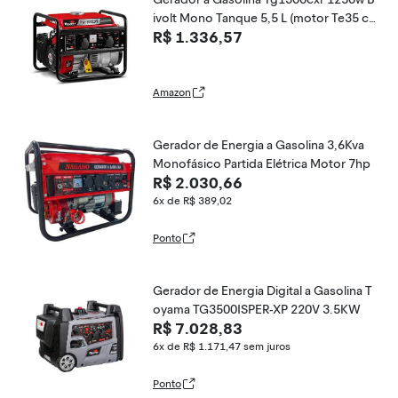
ivolt Mono Tanque 5,5 L (motor Te35 co
R$ 1.336,57
m Sensor de Óleo) Toyama
Amazon
Gerador de Energia a Gasolina 3,6Kva
Monofásico Partida Elétrica Motor 7hp
R$ 2.030,66
6x de R$ 389,02
Ponto
Gerador de Energia Digital a Gasolina T
oyama TG3500ISPER-XP 220V 3.5KW
R$ 7.028,83
6x de R$ 1.171,47
sem juros
Ponto