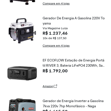
Compare em 4 lojas
Gerador De Energia A Gasolina 220V To
yama
Via Magazine Luiza
R$ 1.237,46
10x de R$ 137,50
Compare em 4 lojas
EF ECOFLOW Estação de Energia Portá
til RIVER 3, Bateria LiFePO4 230Wh, Saí
R$ 1.792,00
da AC 300W até 600W, UPS <20ms, Car
regamento Rápido de 1H, Gerador Sola
r para Uso em Externos/Acampament
o/Casa(Tomada BR 120V)
Amazon
Gerador de Energia Inverter a Gasolina
7kva 220v 7hp Monofásico - Naga