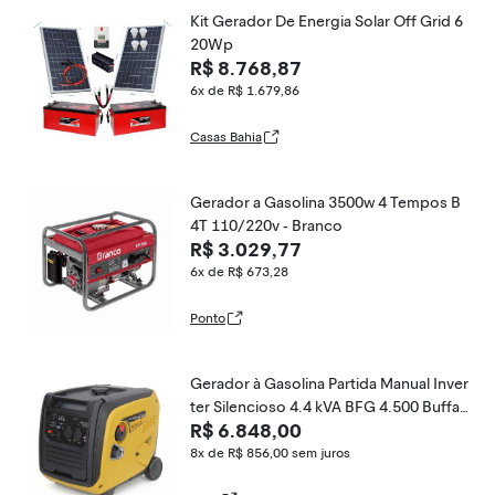
Kit Gerador De Energia Solar Off Grid 6
20Wp
R$ 8.768,87
6x de R$ 1.679,86
Casas Bahia
Gerador a Gasolina 3500w 4 Tempos B
4T 110/220v - Branco
R$ 3.029,77
6x de R$ 673,28
Ponto
Gerador à Gasolina Partida Manual Inver
ter Silencioso 4.4 kVA BFG 4.500 Buffal
R$ 6.848,00
o
8x de R$ 856,00
sem juros