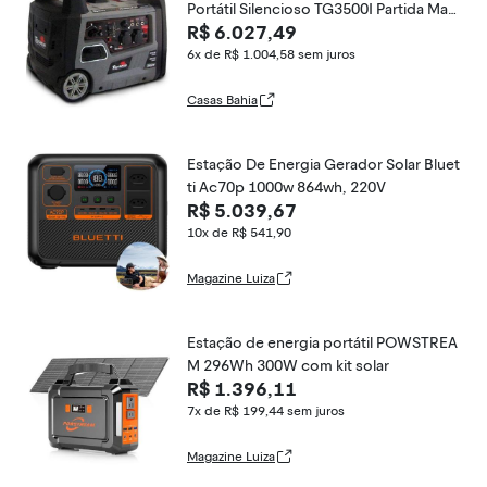
Portátil Silencioso TG3500I Partida Man
R$ 6.027,49
ual TOYAMA
6x de R$ 1.004,58
sem juros
Casas Bahia
Estação De Energia Gerador Solar Bluet
ti Ac70p 1000w 864wh, 220V
R$ 5.039,67
10x de R$ 541,90
Magazine Luiza
Estação de energia portátil POWSTREA
M 296Wh 300W com kit solar
R$ 1.396,11
7x de R$ 199,44
sem juros
Magazine Luiza