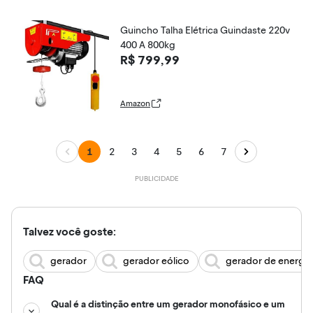
Guincho Talha Elétrica Guindaste 220v
400 A 800kg
R$ 799,99
Amazon
1
2
3
4
5
6
7
Talvez você goste:
gerador
gerador eólico
gerador de energia
FAQ
Qual é a distinção entre um gerador monofásico e um