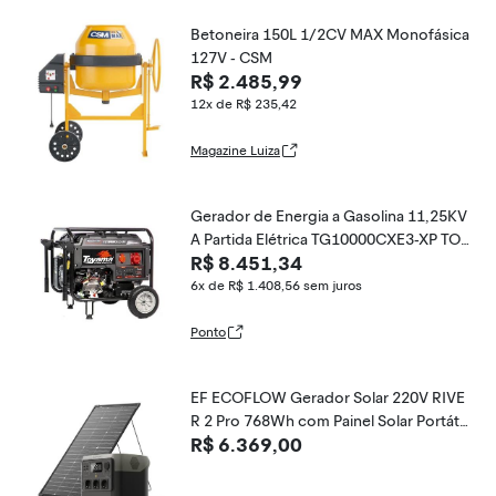
Betoneira 150L 1/2CV MAX Monofásica
127V - CSM
R$ 2.485,99
12x de R$ 235,42
Magazine Luiza
Gerador de Energia a Gasolina 11,25KV
A Partida Elétrica TG10000CXE3-XP TOY
R$ 8.451,34
AMA
6x de R$ 1.408,56
sem juros
Ponto
EF ECOFLOW Gerador Solar 220V RIVE
R 2 Pro 768Wh com Painel Solar Portátil
R$ 6.369,00
125W | 3 EU Tomadas AC 800W com X-
Boost até 1600W | Estação de Energia
Portátil para Emergências, Camping, RV