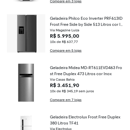
Compare em 3 lojas
Geladeira Philco Eco Inverter PRF613ID
Frost Free Side by Side 513 Litros cor In
ox
Via Magazine Luiza
R$ 5.995,00
10x de R$ 637,77
Compare em 5 lojas
Geladeira Midea MD-RT611EVD463 Fro
st Free Duplex 473 Litros cor Inox
Via Casas Bahia
R$ 3.451,90
10x de R$ 345,19
sem juros
Compare em 7 lojas
Geladeira Electrolux Frost Free Duplex
380 Litros TF41
Via Electrolux