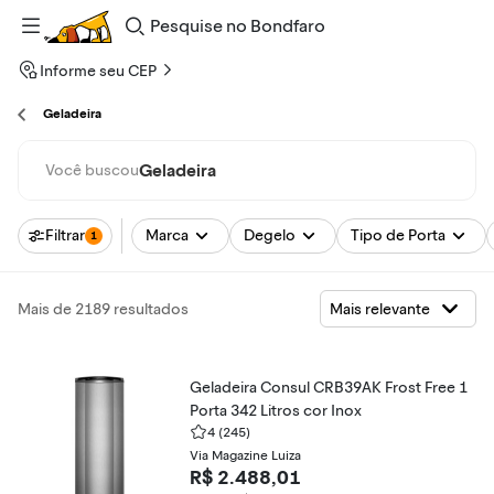
Pesquise
no
Bondfaro
Informe seu CEP
Geladeira
Geladeira
Você buscou
Filtrar
Marca
Degelo
Tipo de Porta
1
Mais de 2189 resultados
Geladeira Consul CRB39AK Frost Free 1
Porta 342 Litros cor Inox
4
(245)
Via Magazine Luiza
R$ 2.488,01