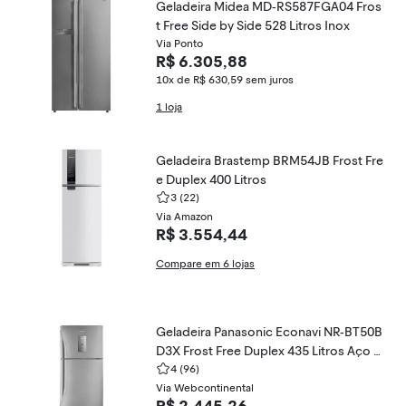
Geladeira Midea MD-RS587FGA04 Fros
t Free Side by Side 528 Litros Inox
Via Ponto
R$ 6.305,88
10x de R$ 630,59
sem juros
1 loja
Geladeira Brastemp BRM54JB Frost Fre
e Duplex 400 Litros
3
(22)
Via Amazon
R$ 3.554,44
Compare em 6 lojas
Geladeira Panasonic Econavi NR-BT50B
D3X Frost Free Duplex 435 Litros Aço E
scovado
4
(96)
Via Webcontinental