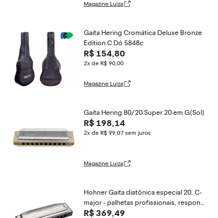
Magazine Luiza
Gaita Hering Cromática Deluxe Bronze
Edition C Dó 5848c
R$ 154,80
2x de R$ 90,00
Magazine Luiza
Gaita Hering 80/20 Super 20 em G(Sol)
R$ 198,14
2x de R$ 99,07
sem juros
Magazine Luiza
Hohner Gaita diatônica especial 20, C-
major - palhetas profissionais, responsi
R$ 369,49
vas, pente de plástico moldado por inj