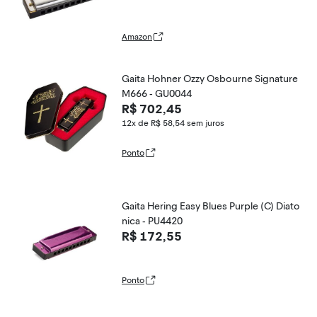
eção com bocal projetor
Amazon
Gaita Hohner Ozzy Osbourne Signature
M666 - GU0044
R$ 702,45
12x de R$ 58,54
sem juros
Ponto
Gaita Hering Easy Blues Purple (C) Diato
nica - PU4420
R$ 172,55
Ponto