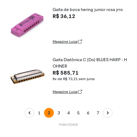
Gaita de boca hering junior rosa jrro
R$ 36,12
Magazine Luiza
Gaita Diatônica C (Do) BLUES HARP - H
OHNER
R$ 585,71
8x de R$ 73,21
sem juros
Magazine Luiza
1
2
3
4
5
6
7