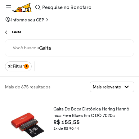
Pesquise
no
Bondfaro
Informe seu CEP
Gaita
Gaita
Você buscou
Filtrar
1
Mais de 675 resultados
Gaita De Boca Diatônica Hering Harmô
nica Free Blues Em C DÓ 7020c
R$ 155,55
2x de R$ 90,44