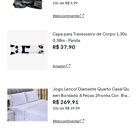
10x de R$ 5,99
Webcontinental
Capa para Travesseiro de Corpo 1,30x
0,38m - Panda
R$ 37,90
Amazon
Jogo Lençol Diamante Quarto Casal Qu
een Bordado 4 Peças 2fronha Cor: Bran
R$ 269,91
co Com Caqui
10x de R$ 29,99
Webcontinental