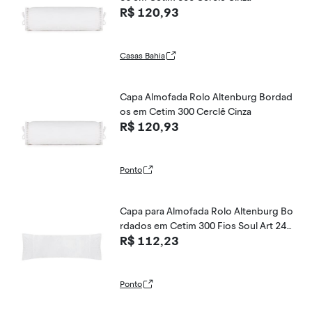
R$ 120,93
Casas Bahia
Capa Almofada Rolo Altenburg Bordad
os em Cetim 300 Cerclê Cinza
R$ 120,93
Ponto
Capa para Almofada Rolo Altenburg Bo
rdados em Cetim 300 Fios Soul Art 24c
R$ 112,23
m x 54cm
Ponto