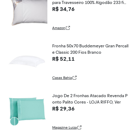
para Travesseiro 100% Algodão 233 fios
R$ 34,76
30x40cm Cor Branco
Amazon
Fronha 50x70 Buddemeyer Gran Percall
e Classic 200 Fios Branco
R$ 52,11
Casas Bahia
Jogo De 2 Fronhas Atacado Revenda P
onto Palito Cores - LOJA RIFFO, Ver
R$ 29,36
Magazine Luiza