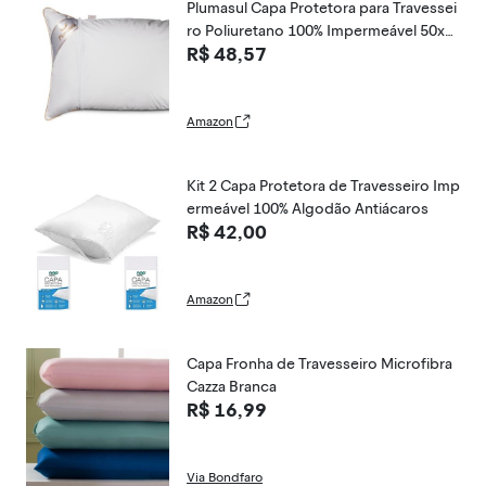
Plumasul Capa Protetora para Travessei
ro Poliuretano 100% Impermeável 50x7
R$ 48,57
0cm Cor Branco
Amazon
Kit 2 Capa Protetora de Travesseiro Imp
ermeável 100% Algodão Antiácaros
R$ 42,00
Amazon
Capa Fronha de Travesseiro Microfibra
Cazza Branca
R$ 16,99
Via Bondfaro