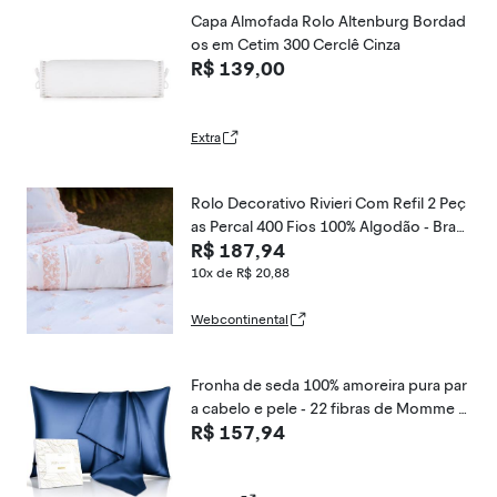
Capa Almofada Rolo Altenburg Bordad
os em Cetim 300 Cerclê Cinza
R$ 139,00
Extra
Rolo Decorativo Rivieri Com Refil 2 Peç
as Percal 400 Fios 100% Algodão - Bran
R$ 187,94
co
10x de R$ 20,88
Webcontinental
Fronha de seda 100% amoreira pura par
a cabelo e pele - 22 fibras de Momme 6
R$ 157,94
A - antienvelhecimento, vincos anti-son
o, fronhas de cetim refrescantes com zí
per oculto, melhor ideia de