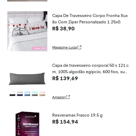
Capa De Travesseiro Corpo Fronha Xux
ão Com Ziper Personalizado 1.25x0.
R$ 38,90
Magazine Luiza
Capa de travesseiro corporal 50 x 121 c
m, 100% algodão egípcio, 600 fios, sua
R$ 139,69
ve para a pele, 1 pacote com fecho de
zíper 50 x 122, cinza escuro
Amazon
Resveramax Frasco 19,5 g
R$ 154,94