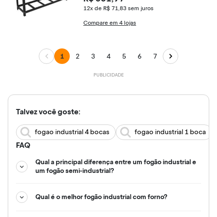
12x de R$ 71,83
sem juros
Compare em 4 lojas
1
2
3
4
5
6
7
Talvez você goste:
fogao industrial 4 bocas
fogao industrial 1 boca
FAQ
Qual a principal diferença entre um fogão industrial e
um fogão semi-industrial?
Qual é o melhor fogão industrial com forno?