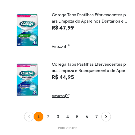
Corega Tabs Pastilhas Efervescentes p
ara Limpeza de Aparelhos Dentários e P
R$ 47,99
róteses Dentárias, 30 unidades
Amazon
Corega Tabs Pastilhas Efervescentes p
ara Limpeza e Branqueamento de Apare
R$ 44,95
lhos Dentários e Próteses Dentárias, 30
unidades
Amazon
1
2
3
4
5
6
7