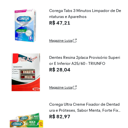
Corega Tabs 3 Minutos Limpador de De
ntaturas e Aparelhos
R$ 47,21
Magazine Luiza
Dentes Resina 2placa Provisório Superi
or E Inferior A25/60 - TRIUNFO
R$ 28,04
Magazine Luiza
Corega Ultra Creme Fixador de Dentad
ura e Próteses, Sabor Menta, Forte Fixa
R$ 82,97
ção por até 12h, 70g