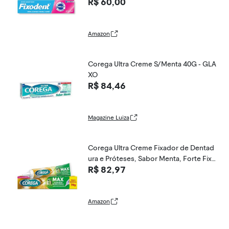
R$ 60,00
Amazon
Corega Ultra Creme S/Menta 40G - GLA
XO
R$ 84,46
Magazine Luiza
Corega Ultra Creme Fixador de Dentad
ura e Próteses, Sabor Menta, Forte Fixa
R$ 82,97
ção por até 12h, 70g
Amazon