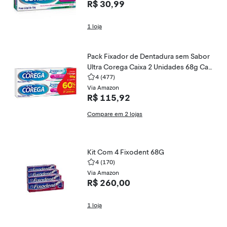
R$ 30,99
1 loja
Pack Fixador de Dentadura sem Sabor
Ultra Corega Caixa 2 Unidades 68g Cad
a Grátis 60% de Desconto na Segunda
4
(477)
Unidade
Via Amazon
R$ 115,92
Compare em 2 lojas
Kit Com 4 Fixodent 68G
4
(170)
Via Amazon
R$ 260,00
1 loja