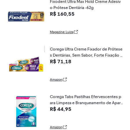
Fixodent Ultra Max Hold Creme Adesiv
o Prótese Dentária -62g
R$ 160,55
Magazine Luiza
Corega Ultra Creme Fixador de Prótese
s Dentárias, Sem Sabor, Forte Fixação p
R$ 71,18
or até 12h, 70g
Amazon
Corega Tabs Pastilhas Efervescentes p
ara Limpeza e Branqueamento de Apare
R$ 44,95
lhos Dentários e Próteses Dentárias, 30
unidades
Amazon