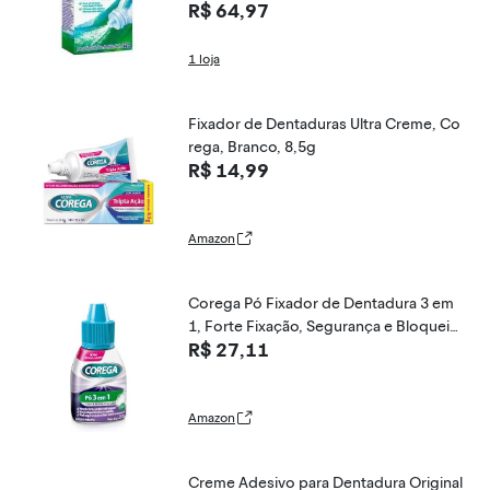
R$ 64,97
1 loja
Fixador de Dentaduras Ultra Creme, Co
rega, Branco, 8,5g
R$ 14,99
Amazon
Corega Pó Fixador de Dentadura 3 em
1, Forte Fixação, Segurança e Bloqueio
R$ 27,11
de Partículas, Sabor Menta, 22g
Amazon
Creme Adesivo para Dentadura Original