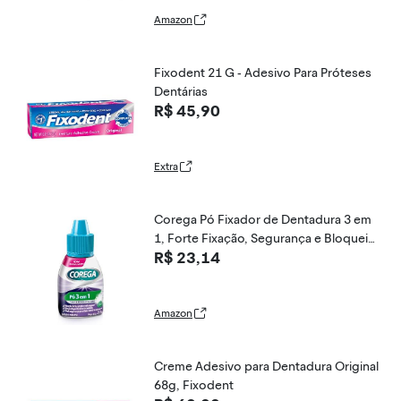
Amazon
Fixodent 21 G - Adesivo Para Próteses
Dentárias
R$ 45,90
Extra
Corega Pó Fixador de Dentadura 3 em
1, Forte Fixação, Segurança e Bloqueio
R$ 23,14
de Partículas, Sabor Menta, 22g
Amazon
Creme Adesivo para Dentadura Original
68g, Fixodent