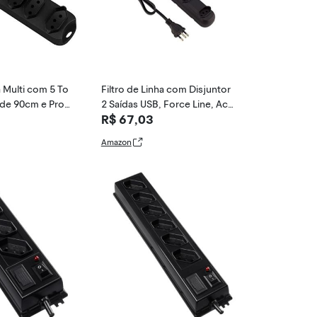
a Multi com 5 To
Filtro de Linha com Disjuntor
de 90cm e Prot
2 Saídas USB, Force Line, Ace
R$ 67,03
Sobretensão Pre
ssórios para Computador, Pre
to
Amazon