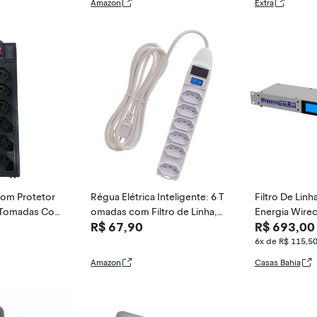
Amazon
Extra
 ELG
 Com Protetor
Régua Elétrica Inteligente: 6 T
Filtro De Linh
 Tomadas Co
omadas com Filtro de Linha,
Energia Wire
R$ 67,90
R$ 693,00
Cabo de 3 Metros, Compatív
108]
el com Diferentes Tensões, In
6x de R$ 115,5
terruptor de Energia e Fusível
Amazon
Casas Bahia
de Segurança