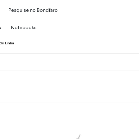
Pesquise
no
Bondfaro
s
Notebooks
o de Linha