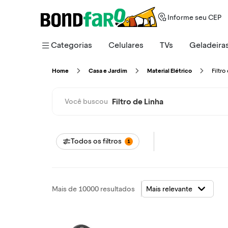
Informe seu CEP
Categorias
Celulares
TVs
Geladeira
Filtr
Home
Casa e Jardim
Material Elétrico
Filtro de Linha
Você buscou
Todos os filtros
1
Mais de 10000 resultados