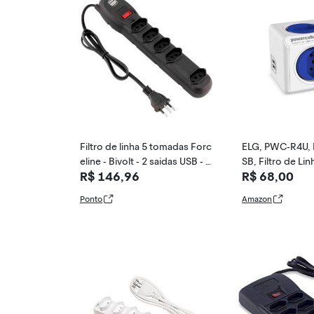
Filtro de linha 5 tomadas Forc
ELG, PWC-R4U,
eline - Bivolt - 2 saidas USB - C
SB, Filtro de Lin
R$ 146,96
R$ 68,00
abo 0,8 metros - Preto - 0060
or 4 Tomadas Bi
500023
rtas USB 2.4A, D
Ponto
Amazon
rado de 10A, Br