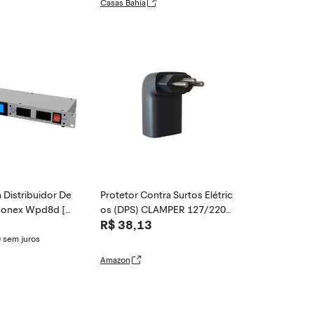
Casas Bahia
a Distribuidor De
Protetor Contra Surtos Elétric
conex Wpd8d [F
os (DPS) CLAMPER 127/220V,
R$ 38,13
10 Amperes, 3 Pinos, para PC,
PS5, Xbox, Smartphone, Moni
0
sem juros
tor, Impressora, etc - iCLAMP
Amazon
ER Pocket Fit 3P 10A Preto LC
F, Bivolt