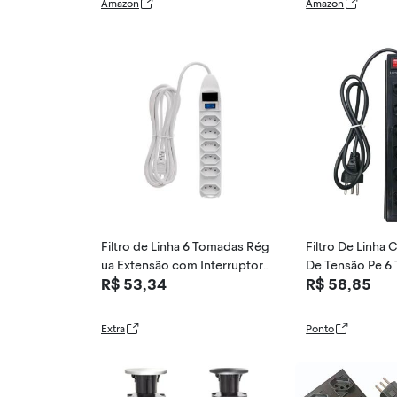
Amazon
Amazon
co, PWC-R4SW,
Filtro de Linha 6 Tomadas Rég
Filtro De Linha
ua Extensão com Interruptor
De Tensão Pe 6
R$ 53,34
R$ 58,85
de Luz Energia
m Fio
Extra
Ponto