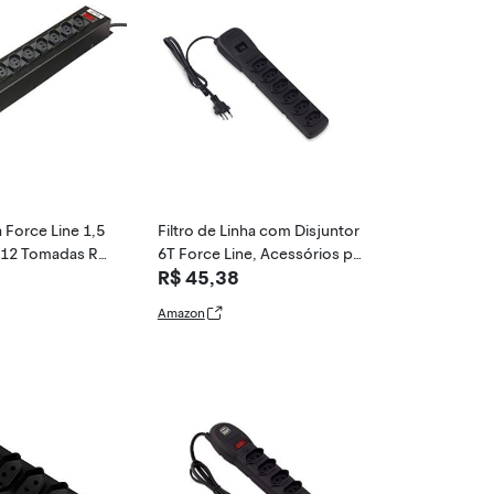
a Force Line 1,5
Filtro de Linha com Disjuntor
t 12 Tomadas Re
6T Force Line, Acessórios par
R$ 45,38
 Rack Padrao, 0
a Computador, Preto
reto
Amazon