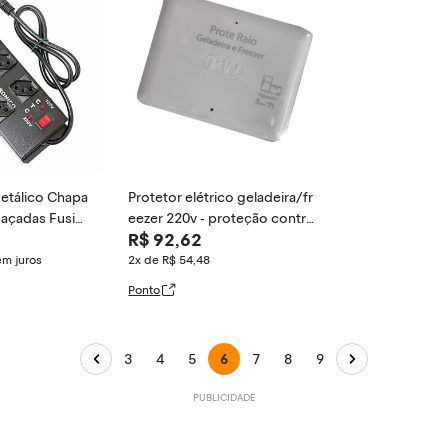
Metálico Chapa
Protetor elétrico geladeira/fr
açadas Fusiv
eezer 220v - proteção contra
R$ 92,62
surtos e tensões
em juros
2x de R$ 54,48
Ponto
3
4
5
6
7
8
9