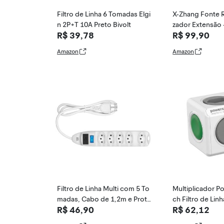
Filtro de Linha 6 Tomadas Elgi
X-Zhang Fonte R
n 2P+T 10A Preto Bivolt
zador Extensão 
R$ 39,78
R$ 99,90
omadas 3000W
Amazon
Amazon
Filtro de Linha Multi com 5 To
Multiplicador P
madas, Cabo de 1,2m e Prote
ch Filtro de Lin
R$ 46,90
R$ 62,12
ção Contra Sobretensão Bran
Bivolt Automáti
co - WI300
a/Desliga LED I