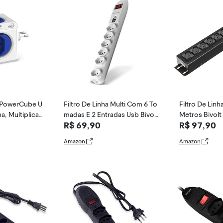
 PowerCube U
Filtro De Linha Multi Com 6 To
Filtro De Linh
ha, Multiplicad
madas E 2 Entradas Usb Bivolt
Metros Bivol
R$ 69,90
R$ 97,90
volt com 2 Po
- WI251
gua Extensora
isjuntor Integ
091000001, P
Amazon
Amazon
anco e Azul