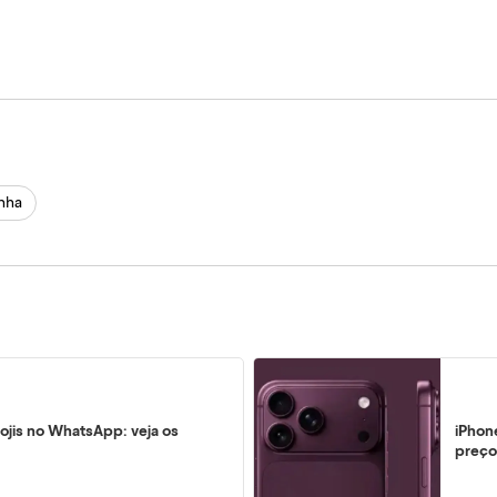
inha
ojis no WhatsApp: veja os
iPhon
preço