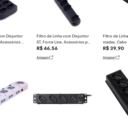
com Disjuntor
Filtro de Linha com Disjuntor
Filtro de Linh
, Acessórios p
5T, Force Line, Acessórios par
madas, Cabo 
R$ 46,56
R$ 39,90
, Preto
a Computador, Preto
eção Contra 
to - WI297
Amazon
Amazon