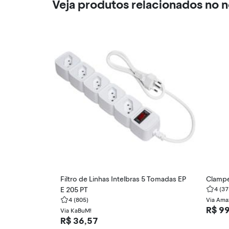
Veja produtos relacionados no 
Filtro de Linhas Intelbras 5 Tomadas EP
Clampe
E 205 PT
4
(37
4
(805)
Via Ama
R$ 9
Via KaBuM!
R$ 36,57