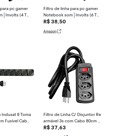
a para pc gamer
Filtro de linha para pc gamer
| Involts (4 TO
Notebook som | Involts (6 TO
R$ 38,50
MADAS)
Amazon
ha Indusat 8 Toma
Filtro de Linha C/ Disjuntor Re
m Fusível Cabo
armável 3s com Cabo 80cm P
R$ 37,63
reto