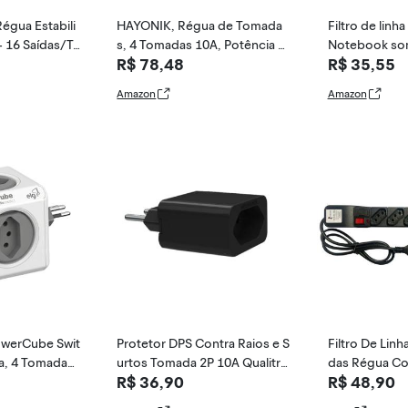
égua Estabili
HAYONIK, Régua de Tomada
Filtro de linh
- 16 Saídas/T
s, 4 Tomadas 10A, Potência M
Notebook som 
R$ 78,48
R$ 35,55
áx 2200VA, Corrente 10A, Pad
MADAS)
rão ABNT 14136 - RT410A
Amazon
Amazon
owerCube Swit
Protetor DPS Contra Raios e S
Filtro De Lin
ha, 4 Tomadas
urtos Tomada 2P 10A Qualitro
das Régua Co
R$ 36,90
R$ 48,90
co Botão Lig
nix
1m
ndicador, Bran