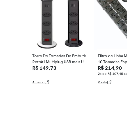
Torre De Tomadas De Embutir
Filtro de Linha 
Retrátil Multiplug USB mais US
10 Tomadas Esp
R$ 149,73
R$ 214,90
B Tipo C com 3 Tomadas Ban
el
cada Bivolt 110V | 220V (Prat
2x de R$ 107,45
s
a)
Amazon
Ponto