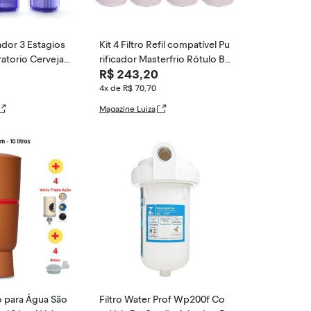
ador 3 Estagios
Kit 4 Filtro Refil compatível Pu
atorio Cervejari
rificador Masterfrio Rótulo Br
R$ 243,20
anco Bic
4x de R$ 70,70
Magazine Luiza
ro para Água São
Filtro Water Prof Wp200f Co