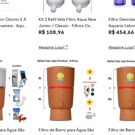
 Por Ozonio E Á
Kit 2 Refil Vela Filtro Aqua New
Filtro Deioniz
quanew - Aqua
Junior / Classic - Filtros Com
Aquario Labor
R$ 108,96
R$ 454,66
pany
a - BR Fish
Magazine Luiza
Magazine Luiza
para Água São
Filtro de Barro para Água São
Filtro de Bar