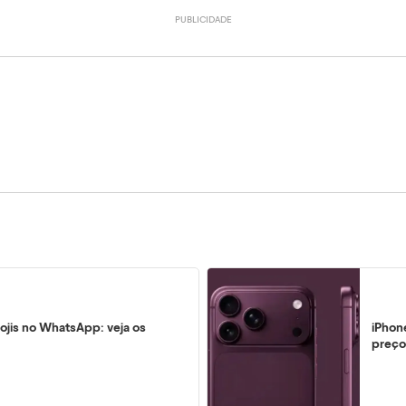
ojis no WhatsApp: veja os
iPhon
preço