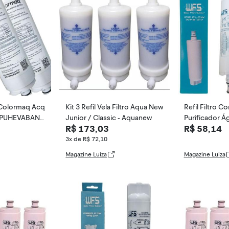
il Colormaq Acq
Kit 3 Refil Vela Filtro Aqua New
Refil Filtro C
 CPUHEVABAN
Junior / Classic - Aquanew
Purificador 
R$ 173,03
R$ 58,14
P
B CIX07 CIX0
3x de R$ 72,10
Magazine Luiza
Magazine Luiza