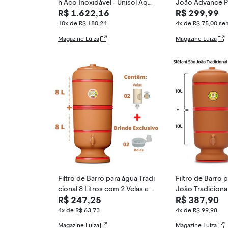
h Aço Inoxidável - Unisol Aqu
João Advance Plu
R$ 1.622,16
R$ 299,99
ecedores
téfani - C
10x de R$ 180,24
4x de R$ 75,00
sem
Magazine Luiza
Magazine Luiza
Filtro de Barro para água Tradi
Filtro de Barro 
cional 8 Litros com 2 Velas e 2
João Tradicional
R$ 247,25
R$ 387,90
Boias -
s Tripla A
4x de R$ 63,73
4x de R$ 99,98
Magazine Luiza
Magazine Luiza