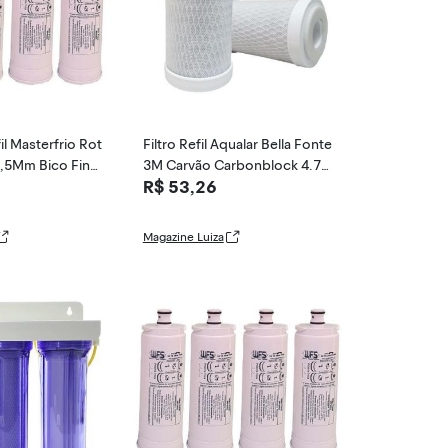
fil Masterfrio Rot
Filtro Refil Aqualar Bella Fonte
9,5Mm Bico Fino
3M Carvão Carbonblock 4.7/
R$ 53,26
8 - 24 Hora
Magazine Luiza