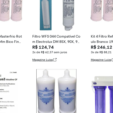
l Masterfrio Rot
Filtro WFS 044 Compatível Co
Kit 4 Filtro Re
5Mm Bico Fino
m Electrolux DM 85X, 90X, 91
ulo Branco 1
R$ 124,74
R$ 246,12
X
- WFS
2x de R$ 62,37
sem juros
3x de R$ 88,21
Magazine Luiza
Magazine Luiza