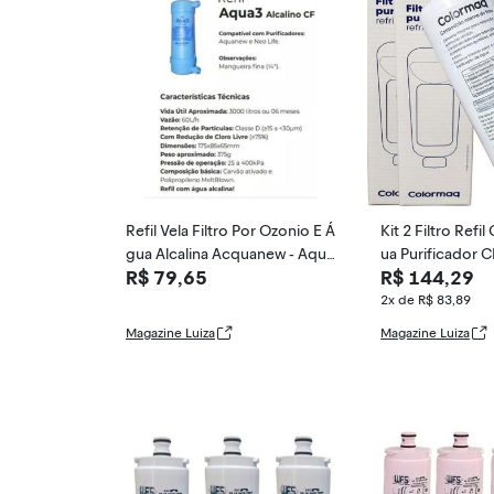
Refil Vela Filtro Por Ozonio E Á
Kit 2 Filtro Ref
gua Alcalina Acquanew - Aqua
ua Purificador
R$ 79,65
R$ 144,29
new
CPUELSABEN C
2x de R$ 83,89
Magazine Luiza
Magazine Luiza