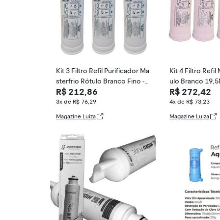
Kit 3 Filtro Refil Purificador Ma
Kit 4 Filtro Refi
sterfrio Rótulo Branco Fino -
ulo Branco 19,
R$ 212,86
R$ 272,42
WFS
- WFS
3x de R$ 76,29
4x de R$ 73,23
Magazine Luiza
Magazine Luiza