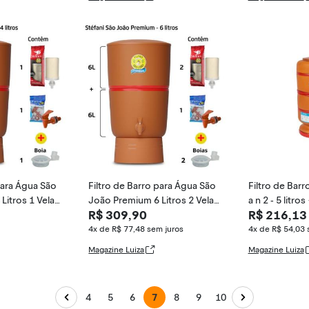
para Água São
Filtro de Barro para Água São
Filtro de Barro
Litros 1 Vela
João Premium 6 Litros 2 Velas
a n 2 - 5 litros
R$ 309,90
R$ 216,13
+ 2 Boias
-
4x de R$ 77,48
sem juros
4x de R$ 54,03
Magazine Luiza
Magazine Luiza
4
5
6
7
8
9
10