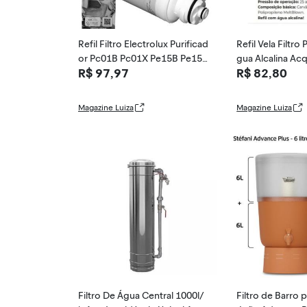
Refil Filtro Electrolux Purificad
Refil Vela Filtro
or Pc01B Pc01X Pe15B Pe15X
gua Alcalina Ac
R$ 97,97
R$ 82,80
- Hidrofil
new
Magazine Luiza
Magazine Luiza
Filtro De Água Central 1000l/
Filtro de Barro 