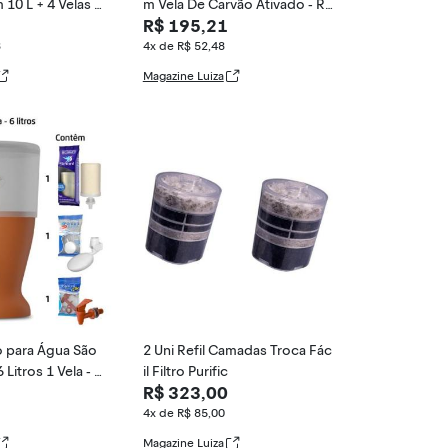
10 L + 4 Velas T
m Vela De Carvão Ativado - Ra
R$ 195,21
vena, Branco
8
4x de R$ 52,48
Magazine Luiza
ro para Água São
2 Uni Refil Camadas Troca Fác
Litros 1 Vela - S
il Filtro Purific
R$ 323,00
4x de R$ 85,00
Magazine Luiza