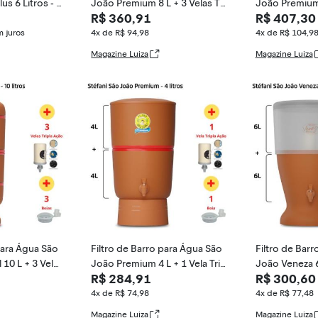
s 6 Litros - S
João Premium 8 L + 3 Velas Tri
João Premium 
R$ 360,91
R$ 407,30
pla Ação +
ripla Ação
 juros
4x de R$ 94,98
4x de R$ 104,9
Magazine Luiza
Magazine Luiza
para Água São
Filtro de Barro para Água São
Filtro de Bar
 10 L + 3 Vela
João Premium 4 L + 1 Vela Trip
João Veneza 6 
R$ 284,91
R$ 300,60
la Ação +
téfani -
4x de R$ 74,98
4x de R$ 77,48
Magazine Luiza
Magazine Luiza