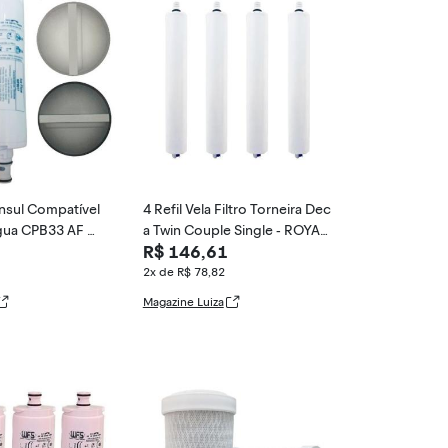
onsul Compatível
4 Refil Vela Filtro Torneira Dec
Água CPB33 AF A
a Twin Couple Single - ROYAL
R$ 146,61
B&B, Bran
2x de R$ 78,82
Magazine Luiza