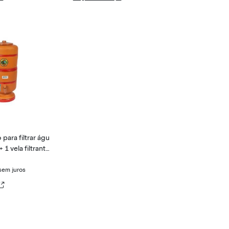
 para filtrar águ
 + 1 vela filtrante.
sem juros