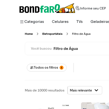
Informe seu CEP
Categorias
Celulares
TVs
Geladeira
Filtro de Água
Home
Eletroportáteis
Filtro de Água
Você buscou
Todos os filtros
1
Mais de 10000 resultados