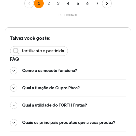
1
2
3
4
5
6
7
Talvez você goste:
fertilizante e pesticida
FAQ
Como o osmocote funciona?
Qual a função do Cupro Phos?
Qual a utilidade do FORTH Frutas?
Quais os principais produtos que a vaca produz?