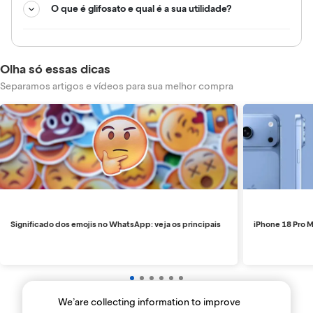
O que é glifosato e qual é a sua utilidade?
Olha só essas dicas
Separamos artigos e vídeos para sua melhor compra
Significado dos emojis no WhatsApp: veja os principais
iPhone 18 Pro M
We’are collecting information to improve