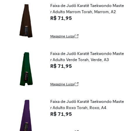
Faixa de Judô Karatê Taekwondo Maste
r Adulto Marrom Torah, Marrom, A2
R$ 71,95
Magazine Luiza
Faixa de Judô Karatê Taekwondo Maste
r Adulto Verde Torah, Verde, A3
R$ 71,95
Magazine Luiza
Faixa de Judô Karatê Taekwondo Maste
r Adulto Roxo Torah, Roxo, A4
R$ 71,95