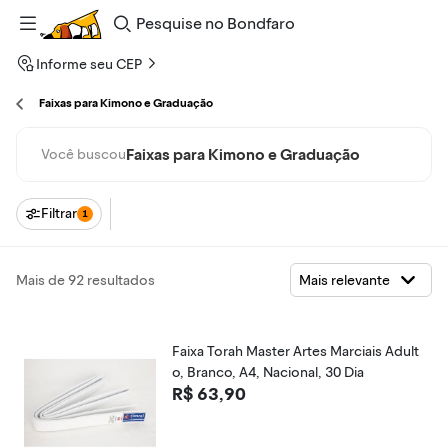
Pesquise
no
Bondfaro
Informe seu CEP
Faixas para Kimono e Graduação
Faixas para Kimono e Graduação
Você buscou
Filtrar
1
Mais de 92 resultados
Faixa Torah Master Artes Marciais Adult
o, Branco, A4, Nacional, 30 Dia
R$ 63,90