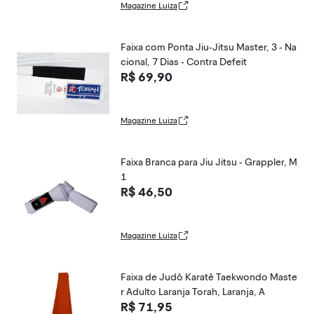
Magazine Luiza
Faixa com Ponta Jiu-Jitsu Master, 3 - Na
cional, 7 Dias - Contra Defeit
R$ 69,90
Magazine Luiza
Faixa Branca para Jiu Jitsu - Grappler, M
1
R$ 46,50
Magazine Luiza
Faixa de Judô Karatê Taekwondo Maste
r Adulto Laranja Torah, Laranja, A
R$ 71,95