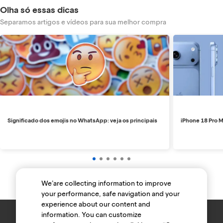
Olha só essas dicas
Separamos artigos e vídeos para sua melhor compra
Significado dos emojis no WhatsApp: veja os principais
iPhone 18 Pro M
We’are collecting information to improve
your performance, safe navigation and your
experience about our content and
information. You can customize