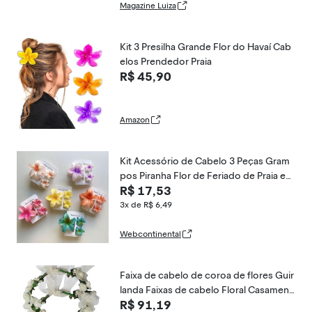
Magazine Luiza
Kit 3 Presilha Grande Flor do Havaí Cab
elos Prendedor Praia
R$ 45,90
Amazon
Kit Acessório de Cabelo 3 Peças Gram
pos Piranha Flor de Feriado de Praia em
R$ 17,53
Plástico Tamanhos Grande e Pequeno
Cor
3x de R$ 6,49
Webcontinental
Faixa de cabelo de coroa de flores Guir
landa Faixas de cabelo Floral Casament
R$ 91,19
o Noiva Argola de cabelo Feminino Fita