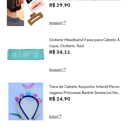
R$ 29,90
cm (Kit "A")
Amazon
Océane Headband Faixa para Cabelo A
cqua, Océane, Azul
R$ 34,11
Amazon
Tiara de Cabelo Arquinho Infantil Perso
nagens Princesas Barbie Sereia Lol fest
R$ 24,90
a Aniversário
Extra