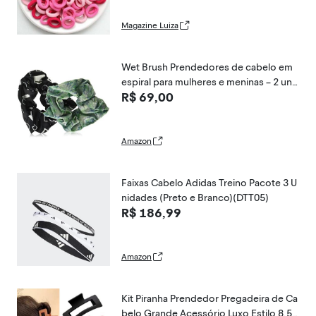
Magazine Luiza
Wet Brush Prendedores de cabelo em
espiral para mulheres e meninas – 2 uni
R$ 69,00
dades, azul-petróleo e preto – Adequa
do para todos os tipos de cabelo – Ace
ssórios de cabelo sem dor, perfeitos
Amazon
Faixas Cabelo Adidas Treino Pacote 3 U
nidades (Preto e Branco)(DTT05)
R$ 186,99
Amazon
Kit Piranha Prendedor Pregadeira de Ca
belo Grande Acessório Luxo Estilo 8,5