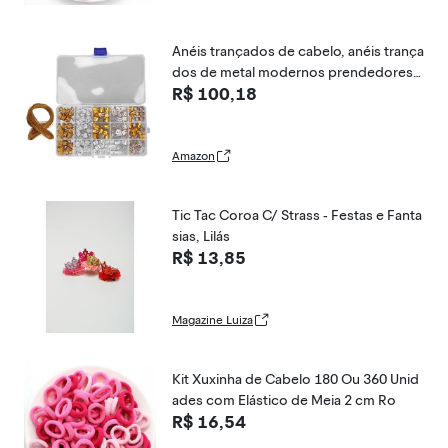
Anéis trançados de cabelo, anéis trança
dos de metal modernos prendedores
R$ 100,18
de punhos DIY 161 pçs antiferrugem m
ultiuso para decoração de cabelo
Amazon
Tic Tac Coroa C/ Strass - Festas e Fanta
sias, Lilás
R$ 13,85
Magazine Luiza
Kit Xuxinha de Cabelo 180 Ou 360 Unid
ades com Elástico de Meia 2 cm Ro
R$ 16,54