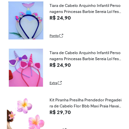
Tiara de Cabelo Arquinho Infantil Perso
nagens Princesas Barbie Sereia Lol fest
R$ 24,90
a Aniversário
Ponto
Tiara de Cabelo Arquinho Infantil Perso
nagens Princesas Barbie Sereia Lol fest
R$ 24,90
a Aniversário
Extra
Kit Piranha Presilha Prendedor Pregadei
ra de Cabelo Flor Bbb Maxi Praia Havain
R$ 29,70
a Acessório Luxo Estilo Flores Brilho M
oderna (Lilás e Rosa)