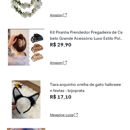
de folha Festa Decoração Headdress H
eadwear Natal Feita à mão Vinha de rat
o, Acessórios de cabelo Pacote com 2,
Amazon
Beige Tone
Kit Piranha Prendedor Pregadeira de Ca
belo Grande Acessório Luxo Estilo Polv
R$ 29,90
o 9 cm (Kit B)
Amazon
Tiara arquinho orelha de gato hallowee
n festas - bijoprata
R$ 17,10
Magazine Luiza