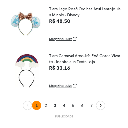
Tiara Laço Rosê Orelhas Azul Lantejoula
s Minnie - Disney
R$ 48,50
Magazine Luiza
Tiara Carnaval Arco-Irís EVA Cores Vivar
te - Inspire sua Festa Loja
R$ 33,16
Magazine Luiza
1
2
3
4
5
6
7