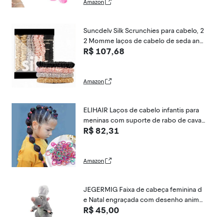
Amazon
Suncdelv Silk Scrunchies para cabelo, 2
2 Momme laços de cabelo de seda anti
R$ 107,68
-vincos e quebras para mulheres, 4 peç
as (preto, rosa, cinza, dourado)
Amazon
ELIHAIR Laços de cabelo infantis para
meninas com suporte de rabo de caval
R$ 82,31
o elásticos de 3 cm para crianças pequ
enas e encaracolados (100 peças infant
is chili drama)
Amazon
JEGERMIG Faixa de cabeça feminina d
e Natal engraçada com desenho anima
R$ 45,00
do de ratatouille para cabelo de pelúcia