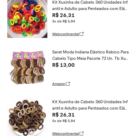
Kit Xuxinha de Cabelo 360 Unidades Inf
antil e Adulto para Penteados com Elást
R$ 26,31
ico de Meia Colorido OEM
5x de R$ 5,84
Webcontinental
Sarat Moda Indiana Elástico Rabico Para
Cabelo Tipo Meia Pacote 72 Un. Tb Xuxi
R$ 13,00
nha Tons De Marrom
Amazon
Kit Xuxinha de Cabelo 360 Unidades Inf
antil e Adulto para Penteados com Elást
R$ 26,31
ico de Meia 2 cm Marrom OEM
5x de R$ 5,84
Webcontinental