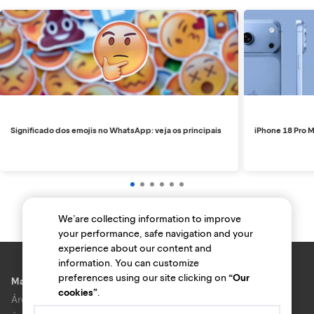
Significado dos emojis no WhatsApp: veja os principais
iPhone 18 Pro M
We’are collecting information to improve
your performance, safe navigation and your
experience about our content and
information. You can customize
preferences using our site clicking on
“Our
Marcas e lojas
cookies”
.
Área do anunciante