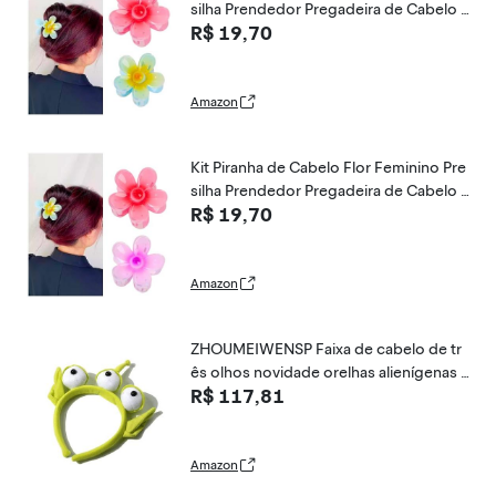
silha Prendedor Pregadeira de Cabelo F
R$ 19,70
lor BBB Maxi Praia Havaiana Blogueira A
cessório Luxo Estilo Flores Brilho Mode
rna Colorida Elegante 2024 (Vermelha e
Verde)
Amazon
Kit Piranha de Cabelo Flor Feminino Pre
silha Prendedor Pregadeira de Cabelo F
R$ 19,70
lor BBB Maxi Praia Havaiana Blogueira A
cessório Luxo Estilo Flores Brilho Mode
rna Colorida Elegante 2024 (Vermelha e
Lilás)
Amazon
ZHOUMEIWENSP Faixa de cabelo de tr
ês olhos novidade orelhas alienígenas ti
R$ 117,81
ara de pelúcia adulto criança festa cosp
lay presente (tipo 1)
Amazon