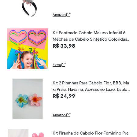
Amazon
Kit Penteado Cabelo Maluco Infantil 6
Mechas de Cabelo Sintético Coloridas
R$ 33,98
+ 10 Hastes Flexíveis de Pelúcia Arco-íri
s
Extra
Kit 2 Piranhas Para Cabelo Flor, BBB, Ma
xi Praia, Havaina, Acessório Luxo, Estilo,
R$ 24,99
Flores, Brilho, Moderna, Presilha, Prend
edor Pregadeira de Cabelo (Azul/Laranj
a)
Amazon
Kit Piranha de Cabelo Flor Feminino Pre