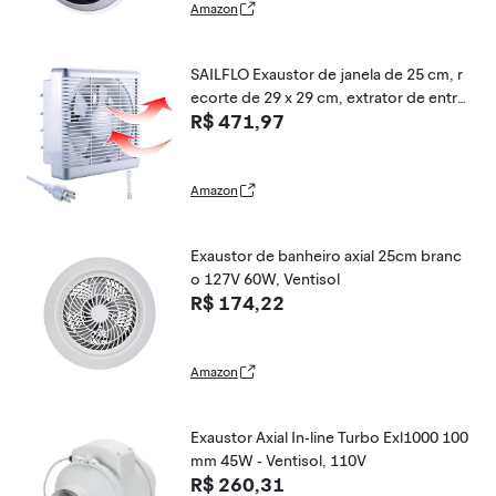
Amazon
SAILFLO Exaustor de janela de 25 cm, r
ecorte de 29 x 29 cm, extrator de entra
R$ 471,97
da de ar de ventilação montado na pare
de de 406 CFM 35W para banheiro, cas
a
Amazon
Exaustor de banheiro axial 25cm branc
o 127V 60W, Ventisol
R$ 174,22
Amazon
Exaustor Axial In-line Turbo Exl1000 100
mm 45W - Ventisol, 110V
R$ 260,31