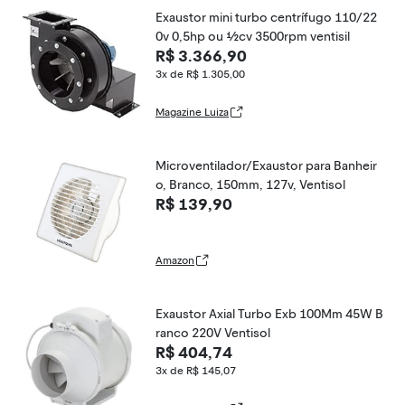
Exaustor mini turbo centrífugo 110/22
0v 0,5hp ou ½cv 3500rpm ventisil
R$ 3.366,90
3x de R$ 1.305,00
Magazine Luiza
Microventilador/Exaustor para Banheir
o, Branco, 150mm, 127v, Ventisol
R$ 139,90
Amazon
Exaustor Axial Turbo Exb 100Mm 45W B
ranco 220V Ventisol
R$ 404,74
3x de R$ 145,07