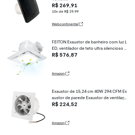
R$ 269,91
10x de R$ 29,99
Webcontinental
FEITON Exaustor de banheiro com luz L
ED, ventilador de teto ultra silencioso d
R$ 576,87
e 110 CFM 1.0 Sones, serve para recort
e de teto padrão de 20 x 20 cm, luz do
dia 6500 K, caixa de junção embutida
Amazon
Exaustor de 15,24 cm 40W 294 CFM Ex
austor de parede Exaustor de ventilaçã
R$ 224,52
o 110V Exaustor de fumaça Ventilação
para cozinha, banheiro, lavanderia, ban
heiro, garagem, shopping center e escr
itório
Amazon