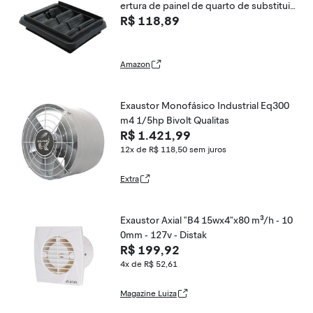
ertura de painel de quarto de substituiç
R$ 118,89
ão, exaustor de ventilação de quarto pa
ra Jeep Cherokee, substitui 68260545A
A
Amazon
Exaustor Monofásico Industrial Eq300
m4 1/5hp Bivolt Qualitas
R$ 1.421,99
12x de R$ 118,50
sem juros
Extra
Exaustor Axial "B4 15wx4"x80 m³/h - 10
0mm - 127v - Distak
R$ 199,92
4x de R$ 52,61
Magazine Luiza