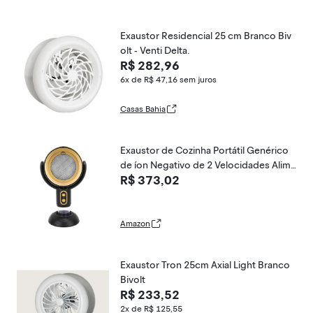
Exaustor Residencial 25 cm Branco Biv
olt - Venti Delta.
R$ 282,96
6x de R$ 47,16
sem juros
Casas Bahia
Exaustor de Cozinha Portátil Genérico
de íon Negativo de 2 Velocidades Alime
R$ 373,02
ntado por USB para Apartamento 5V 8
W, Exaustor Portátil Com Copo de Cole
ta de óleo para Churrasco
Amazon
Exaustor Tron 25cm Axial Light Branco
Bivolt
R$ 233,52
2x de R$ 125,55