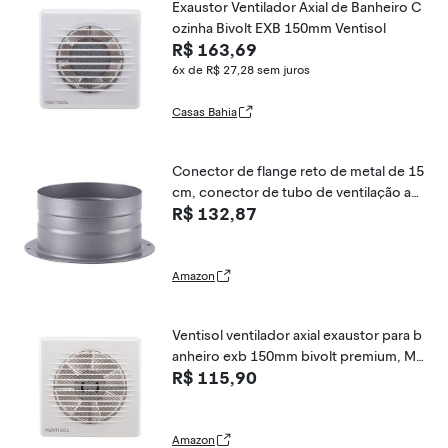
Exaustor Ventilador Axial de Banheiro C
ozinha Bivolt EXB 150mm Ventisol
R$ 163,69
6x de R$ 27,28
sem juros
Casas Bahia
Conector de flange reto de metal de 15
cm, conector de tubo de ventilação ad
R$ 132,87
aptador de flange de mangueira de tub
o de ar de parede para ventilador de du
to, cozinha ventilação de ar exaustor ex
austor
Amazon
Ventisol ventilador axial exaustor para b
anheiro exb 150mm bivolt premium, M
R$ 115,90
odelo: 12349
Amazon