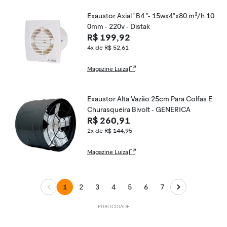
Exaustor Axial "B4 "- 15wx4"x80 m³/h 10
0mm - 220v - Distak
R$ 199,92
4x de R$ 52,61
Magazine Luiza
Exaustor Alta Vazão 25cm Para Colfas E
Churasqueira Bivolt - GENERICA
R$ 260,91
2x de R$ 144,95
Magazine Luiza
1
2
3
4
5
6
7