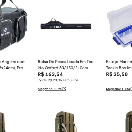
o Anglers com
Bolsa De Pesca Lixada Em Tec
Estojo Marin
8x24cm), Pret
ido Oxford 80/150/210cm D
Tackle Box I
R$ 163,54
R$ 35,58
obrável Para Arma
m 15 Divisória
7x de R$ 23,36
sem juros
Magazine Luiza
Magazine Luiza