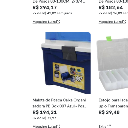
De Pesca 80-130CM, 2/3/4 C
De Pesca 80-13
R$ 294,17
R$ 182,64
amadas, Estoj
amadas, Estoj
7x de R$ 42,02
sem juros
7x de R$ 26,09
sem
Magazine Luiza
Magazine Luiza
Maleta de Pesca Caixa Organi
Estojo para Isca
zadora PB Box 007 Azul - Pesc
uplo Transparent
R$ 194,31
R$ 39,48
a Brasil
as)
3x de R$ 71,97
Magazine Luiza
Extra