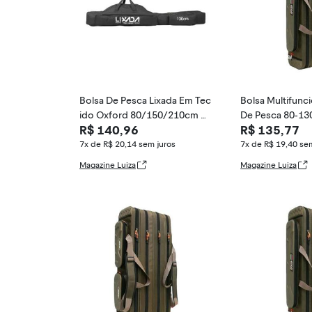
Bolsa De Pesca Lixada Em Tec
Bolsa Multifunci
ido Oxford 80/150/210cm D
De Pesca 80-13
R$ 140,96
R$ 135,77
obrável Para Arma
amadas, Estoj
7x de R$ 20,14
sem juros
7x de R$ 19,40
sem
Magazine Luiza
Magazine Luiza