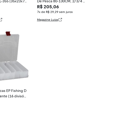
L-355 (35x23x7c
De Pesca 80-130CM, 2/3/4 C
R$ 205,06
amadas, Estoj
7x de R$ 29,29
sem juros
Magazine Luiza
scas EP Fishing D
nte (16 divisóri