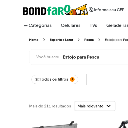
Informe seu CEP
Categorias
Celulares
TVs
Geladeira
Estojo para P
Home
Esporte e Lazer
Pesca
Estojo para Pesca
Você buscou
Todos os filtros
1
Mais de 211 resultados