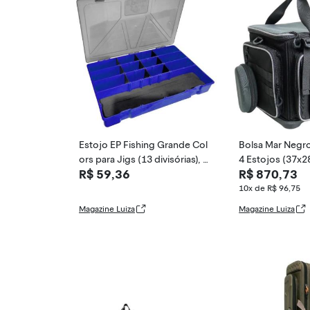
Estojo EP Fishing Grande Col
Bolsa Mar Negr
ors para Jigs (13 divisórias), A
4 Estojos (37x2
R$ 59,36
R$ 870,73
zul
o
10x de R$ 96,75
Magazine Luiza
Magazine Luiza