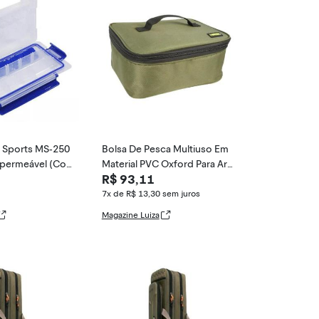
e Sports MS-250
Bolsa De Pesca Multiuso Em
mpermeável (Co
Material PVC Oxford Para Arm
R$ 93,11
s,
azenamento De C
7x de R$ 13,30
sem juros
Magazine Luiza