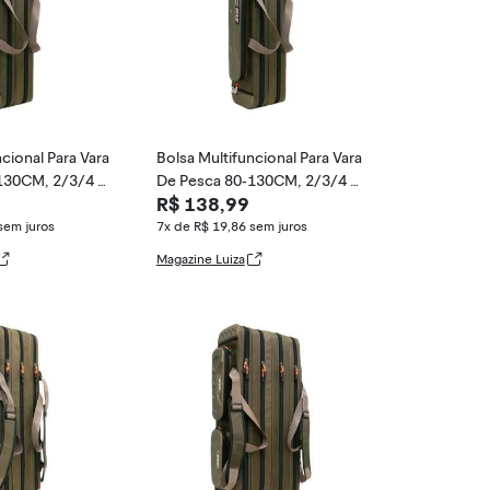
cional Para Vara
Bolsa Multifuncional Para Vara
130CM, 2/3/4 C
De Pesca 80-130CM, 2/3/4 C
R$ 138,99
j
amadas, Estoj
sem juros
7x de R$ 19,86
sem juros
Magazine Luiza