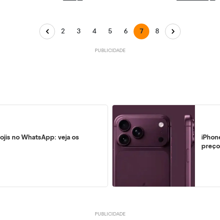
2
3
4
5
6
7
8
ojis no WhatsApp: veja os
iPhon
preço