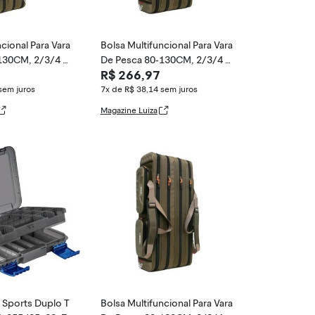
cional Para Vara
Bolsa Multifuncional Para Vara
130CM, 2/3/4 C
De Pesca 80-130CM, 2/3/4 C
R$ 266,97
j
amadas, Estoj
sem juros
7x de R$ 38,14
sem juros
Magazine Luiza
 Sports Duplo T
Bolsa Multifuncional Para Vara