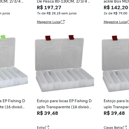
0CM, 2/3/4 C
De Pesca 80-130CM, 2/3/4 C
ackle Box MD
R$ 197,27
R$ 142,20
amadas, Estoj
m)
 juros
7x de R$ 28,18
sem juros
2x de R$ 79,00
Magazine Luiza
Magazine Luiza
s EP Fishing D
Estojo para Iscas EP Fishing D
Estojo para I
e (16 divisóri
uplo Transparente (16 divisóri
uplo Transpare
R$ 39,48
R$ 39,48
as)
as)
Extra
Casas Bahia