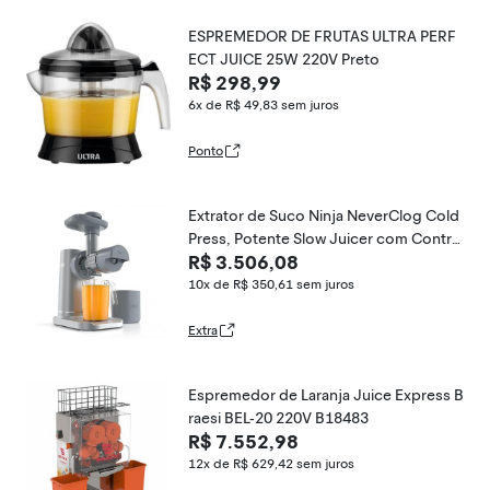
ESPREMEDOR DE FRUTAS ULTRA PERF
ECT JUICE 25W 220V Preto
R$ 298,99
6x de R$ 49,83
sem juros
Ponto
Extrator de Suco Ninja NeverClog Cold
Press, Potente Slow Juicer com Contro
R$ 3.506,08
le Total de Polpa, Bancada, Elétrico, 2 F
unções de Polpa,
10x de R$ 350,61
sem juros
Extra
Espremedor de Laranja Juice Express B
raesi BEL-20 220V B18483
R$ 7.552,98
12x de R$ 629,42
sem juros