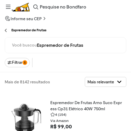
Pesquise
no
Bondfaro
Informe seu CEP
Espremedor de Frutas
Espremedor de Frutas
Você buscou
Filtrar
1
Mais de 8142 resultados
Espremedor De Frutas Arno Suco Expr
ess Cp31 Elétrico 40W 750ml
4
(154)
Via Amazon
R$ 99,00