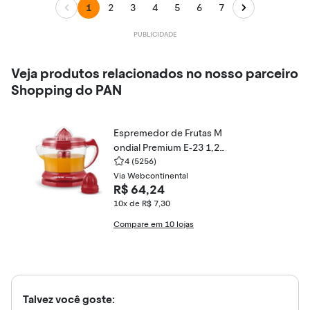
1
2
3
4
5
6
7
Veja produtos relacionados no nosso parceiro
Shopping do PAN
Espremedor de Frutas M
ondial Premium E-23 1,25
L
4
(5256)
Via Webcontinental
R$ 64,24
10x de R$ 7,30
Compare em 10 lojas
Talvez você goste: