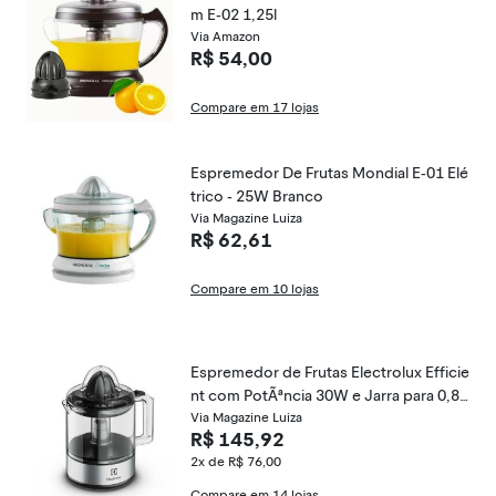
m E-02 1,25l
Via Amazon
R$ 54,00
Compare em 17 lojas
Espremedor De Frutas Mondial E-01 Elé
trico - 25W Branco
Via Magazine Luiza
R$ 62,61
Compare em 10 lojas
Espremedor de Frutas Electrolux Efficie
nt com PotÃªncia 30W e Jarra para 0,8
Litros - ECP10
Via Magazine Luiza
R$ 145,92
2x de R$ 76,00
Compare em 14 lojas