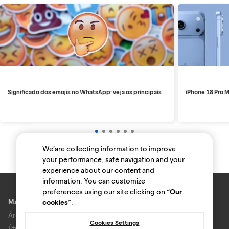
Significado dos emojis no WhatsApp: veja os principais
iPhone 18 Pro M
We’are collecting information to improve
your performance, safe navigation and your
experience about our content and
information. You can customize
preferences using our site clicking on
“Our
Marcas e lojas
cookies”
.
Área do anunciante
Cookies Settings
Ética e Integridade