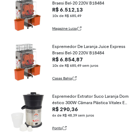
Braesi Bel-20 220V B18484
R$ 6.512,13
10x de R$ 685,49
Magazine Luiza
Espremedor De Laranja Juice Express
Braesi Bel-20 220V B18484
R$ 6.854,87
10x de R$ 685,49
sem juros
Casas Bahia
Espremedor Extrator Suco Laranja Dom
éstico 300W Câmara Plástica Vitalex ES
R$ 290,36
VI-P Bivolt
6x de R$ 48,39
sem juros
Ponto