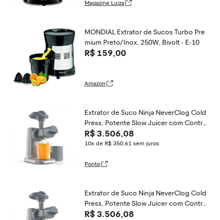
Magazine Luiza
MONDIAL Extrator de Sucos Turbo Pre
mium Preto/Inox, 250W, Bivolt - E-10
R$ 159,00
Amazon
Extrator de Suco Ninja NeverClog Cold
Press, Potente Slow Juicer com Contro
R$ 3.506,08
le Total de Polpa, Bancada, Elétrico, 2 F
unções de Polpa,
10x de R$ 350,61
sem juros
Ponto
Extrator de Suco Ninja NeverClog Cold
Press, Potente Slow Juicer com Contro
R$ 3.506,08
le Total de Polpa, Bancada, Elétrico, 2 F