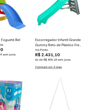
 Foguete Bel
Escorregador Infantil Grande
iza
Gummy Reto de Plástico Fres
90
o
Via Ponto
R$ 2.431,10
39
sem juros
6x de R$ 405,18
sem juros
Compare em 3 lojas