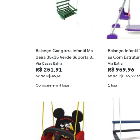
Balanço Gangorra Infantil Ma
Balanço Infantil
deira 35x35 Verde Suporta 80
sa Com Estrutur
kg
Via Casas Bahia
Via Extra
R$ 251,91
R$ 959,96
6x de R$ 46,65
6x de R$ 159,99
s
Compare em 4 lojas
1 loja