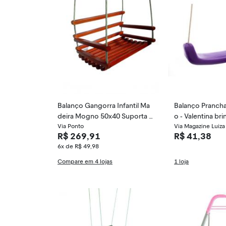
Balanço Gangorra Infantil Ma
Balanço Prancha
deira Mogno 50x40 Suporta 1
o - Valentina b
00 Kg
Via Ponto
Via Magazine Luiza
R$ 269,91
R$ 41,38
6x de R$ 49,98
Compare em 4 lojas
1 loja