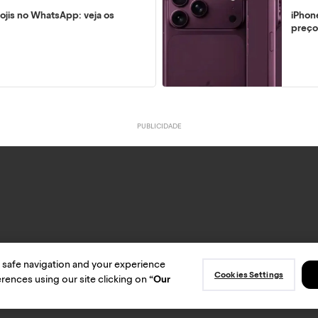
ojis no WhatsApp: veja os
iPhon
preço
 safe navigation and your experience
Cookies Settings
este site está sujeito aos termos e condições do
Termo de Uso
e
Política de pri
rences using our site clicking on
“Our
© Bondfaro. Todos os direitos reservados.