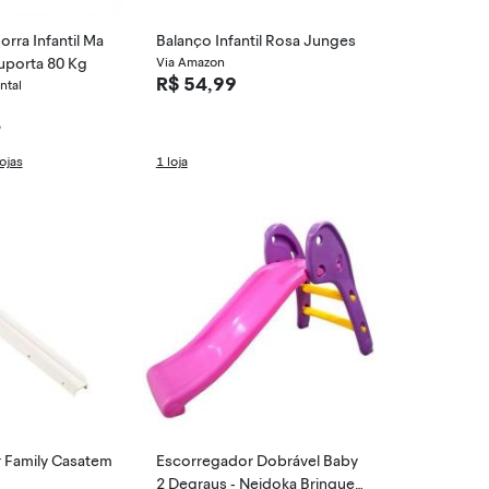
rra Infantil Ma
Balanço Infantil Rosa Junges
uporta 80 Kg
Via Amazon
R$ 54,99
ntal
9
ojas
1 loja
 Family Casatem
Escorregador Dobrável Baby
2 Degraus - Neidoka Brinqued