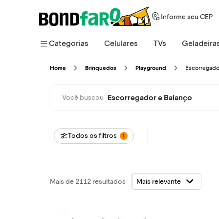
Informe seu CEP
Categorias
Celulares
TVs
Geladeira
Escorregado
Home
Brinquedos
Playground
Escorregador e Balanço
Você buscou
Todos os filtros
1
Mais de 2112 resultados