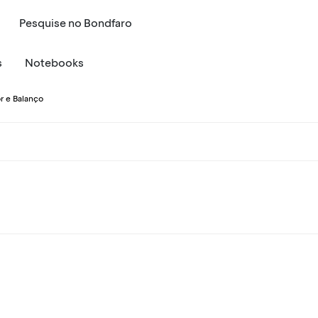
Pesquise
no
Bondfaro
s
Notebooks
r e Balanço