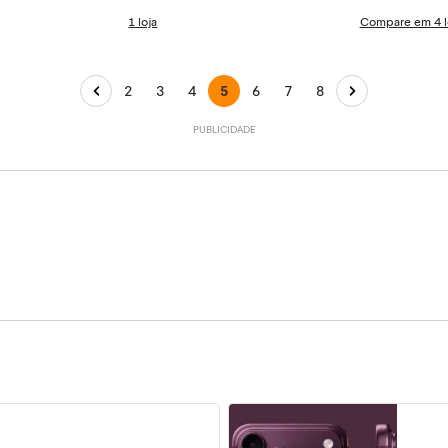
1 loja
Compare em 4 l
2
3
4
5
6
7
8