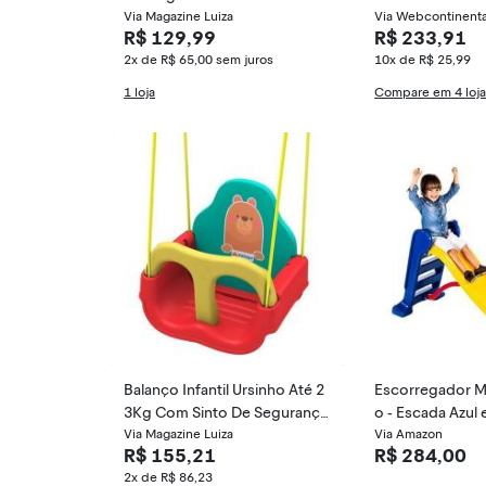
Via Magazine Luiza
Kg
Via Webcontinenta
R$ 129,99
R$ 233,91
2x de R$ 65,00
sem juros
10x de R$ 25,99
1 loja
Compare em 4 loj
Balanço Infantil Ursinho Até 2
Escorregador M
3Kg Com Sinto De Segurança
o - Escada Azul
Xalingo - 093
Via Magazine Luiza
ela
Via Amazon
R$ 155,21
R$ 284,00
2x de R$ 86,23