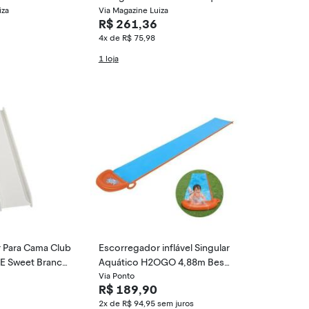
iza
os
Via Magazine Luiza
R$ 261,36
4x de R$ 75,98
1 loja
 Para Cama Club
Escorregador inflável Singular
E Sweet Branco
Aquático H2OGO 4,88m Best
way
Via Ponto
R$ 189,90
2x de R$ 94,95
sem juros