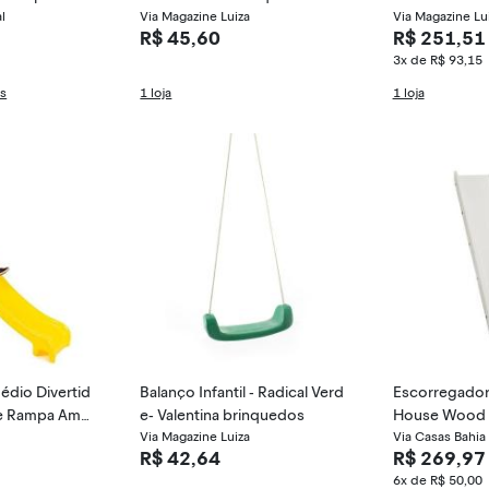
l
Via Magazine Luiza
Via Magazine Lu
R$ 45,60
R$ 251,51
3x de R$ 93,15
as
1 loja
1 loja
édio Divertid
Balanço Infantil - Radical Verd
Escorregador
 e Rampa Amar
e- Valentina brinquedos
House Wood 
Via Magazine Luiza
- Casatema
Via Casas Bahia
R$ 42,64
R$ 269,97
6x de R$ 50,00