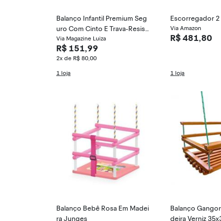
Balanço Infantil Premium Seg
Escorregador 2
uro Com Cinto E Trava-Resist
Via Amazon
R$ 481,80
ente 10 Cores
Via Magazine Luiza
R$ 151,99
2x de R$ 80,00
1 loja
1 loja
Balanço Bebê Rosa Em Madei
Balanço Gangorr
ra Junges
deira Verniz 35