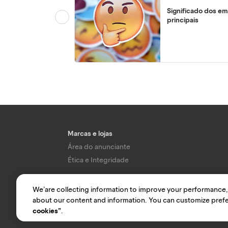
Significado dos em
principais
Marcas e lojas
Área do anunciante
Ética e Integridade
We’are collecting information to improve your performance,
O uso d
about our content and information. You can customize prefe
cookies”
.