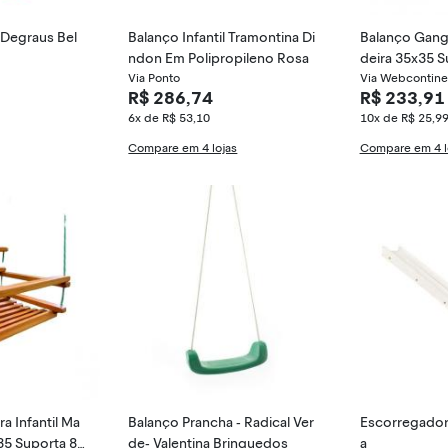
 Degraus Bel
Balanço Infantil Tramontina Di
Balanço Gango
ndon Em Polipropileno Rosa
deira 35x35 S
Via Ponto
Via Webcontine
R$ 286,74
R$ 233,91
6x de R$ 53,10
10x de R$ 25,9
Compare em 4 lojas
Compare em 4 l
a Infantil Ma
Balanço Prancha - Radical Ver
Escorregador
x35 Suporta 80
de- Valentina Brinquedos
a