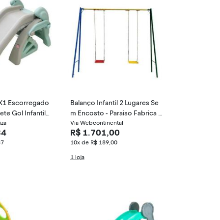
X1 Escorregado
Balanço Infantil 2 Lugares Se
te Gol Infantil -
m Encosto - Paraiso Fabrica D
iza
e Brinquedos
Via Webcontinental
34
R$ 1.701,00
37
10x de R$ 189,00
1 loja