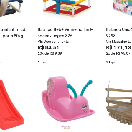
a infantil mad
Balanço Bebê Vermelho Em M
Balanço Unicó
 suporta 80kg
adeira Junges 326
9298
Via Webcontinental
Via Magazine Lu
R$ 84,51
R$ 171,13
10x de R$ 9,39
2x de R$ 95,07
as
1 loja
1 loja