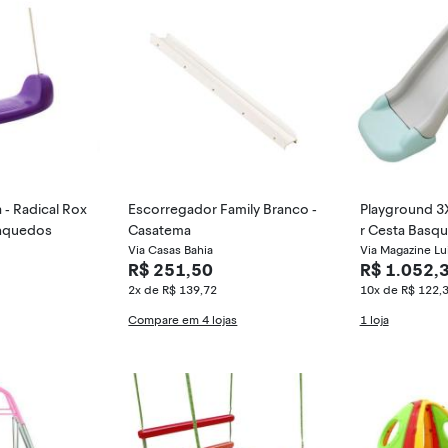
 - Radical Rox
Escorregador Family Branco -
Playground 3
rinquedos
Casatema
r Cesta Basque
Via Casas Bahia
Importway
Via Magazine Lu
R$ 251,50
R$ 1.052,
2x de R$ 139,72
10x de R$ 122,
Compare em 4 lojas
1 loja