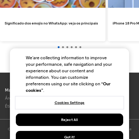
Significado dos emojis no WhatsApp: veja os principais
iPhone 18 Pro M
We’are collecting information to improve
your performance, safe navigation and your
experience about our content and
information. You can customize
preferences using our site clicking on
“Our
Marcas e lojas
cookies”
.
Área do anunciante
Cookies Settings
Ética e Integridade
Reject All
O uso deste site está sujeito aos termos e condições do
Termo de Uso
e
Política de privacidade
.
Got it!
© Bondfaro. Todos os direitos reservados.