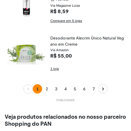
Via Magazine Luiza
R$ 8,59
Compare em 5 lojas
Desodorante Alecrim Único Natural Veg
ano em Creme
Via Amazon
R$ 55,00
1 loja
1
2
3
4
5
6
7
Veja produtos relacionados no nosso parceiro
Shopping do PAN