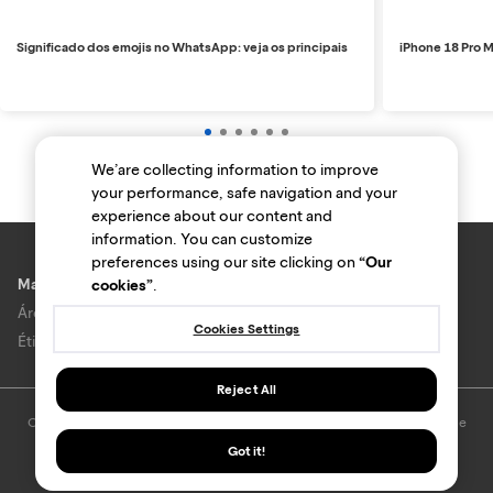
Significado dos emojis no WhatsApp: veja os principais
iPhone 18 Pro M
We’are collecting information to improve
your performance, safe navigation and your
experience about our content and
information. You can customize
preferences using our site clicking on
“Our
Marcas e lojas
cookies”
.
Área do anunciante
Cookies Settings
Ética e Integridade
Reject All
O uso deste site está sujeito aos termos e condições do
Termo de Uso
e
Política de privacidade
.
Got it!
© Bondfaro. Todos os direitos reservados.