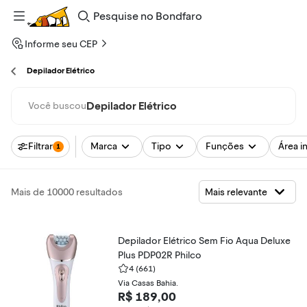
Pesquise
no
Bondfaro
Informe seu CEP
Depilador Elétrico
Depilador Elétrico
Você buscou
Filtrar
Marca
Tipo
Funções
Área i
1
Mais de 10000 resultados
Depilador Elétrico Sem Fio Aqua Deluxe
Plus PDP02R Philco
4
(661)
Via Casas Bahia.
R$ 189,00