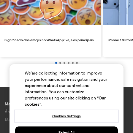
Significado dos emojis no WhatsApp: veja os principais
iPhone 18 Pro M
We’are collecting information to improve
your performance, safe navigation and your
experience about our content and
information. You can customize
preferences using our site clicking on
“Our
Marcas e lojas
cookies”
.
Área do anunciante
Cookies Settings
Ética e Integridade
Reject All