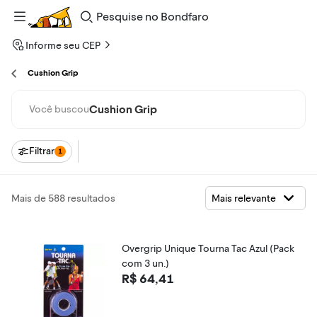
Pesquise
no
Bondfaro
Informe seu CEP
Cushion Grip
Cushion Grip
Você buscou
Filtrar
1
Mais de 588 resultados
Overgrip Unique Tourna Tac Azul (Pack
com 3 un.)
R$ 64,41