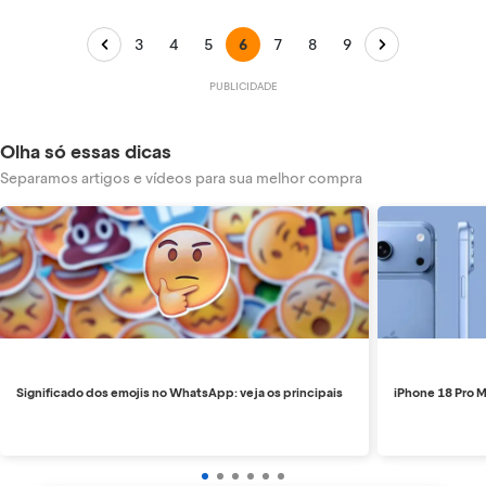
3
4
5
6
7
8
9
Olha só essas dicas
Separamos artigos e vídeos para sua melhor compra
Significado dos emojis no WhatsApp: veja os principais
iPhone 18 Pro M