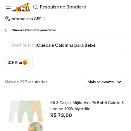
Pesquise
no
Bondfaro
Informe seu CEP
Cueca e Calcinha para Bebê
Cueca e Calcinha para Bebê
Você buscou
Filtrar
1
Mais de 397 resultados
Kit 3 Calças Mijão Vira Pé Bebê Culote S
uedine 100% Algodão
R$ 73,00