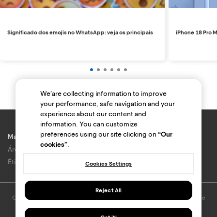
Significado dos emojis no WhatsApp: veja os principais
iPhone 18 Pro M
We’are collecting information to improve
your performance, safe navigation and your
experience about our content and
information. You can customize
preferences using our site clicking on
“Our
Marcas e lojas
cookies”
.
Área do anunciante
Ética e Integridade
Cookies Settings
Reject All
O uso deste site está sujeito aos termos e condições do
Termo de Uso
e
Política de privacidade
.
© Bondfaro. Todos os direitos reservados.