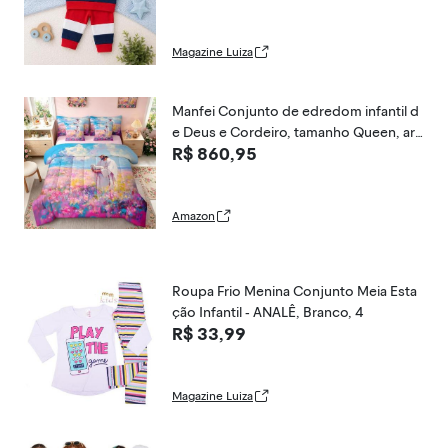
Magazine Luiza
Manfei Conjunto de edredom infantil d
e Deus e Cordeiro, tamanho Queen, art
R$ 860,95
e espiritual da crença, roupa de cama o
cidental, 7 peças, decoração de flores
de cordeiro perdido para meninas e me
ninos, azul
Amazon
Roupa Frio Menina Conjunto Meia Esta
ção Infantil - ANALÊ, Branco, 4
R$ 33,99
Magazine Luiza