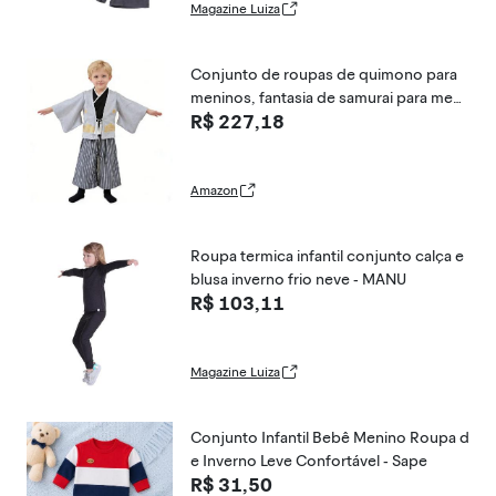
Magazine Luiza
Conjunto de roupas de quimono para
meninos, fantasia de samurai para meni
R$ 227,18
nas, guerreiro japonês, Halloween, cos
play, manto ninja, Cinza, Tag 120 (6Year)
Amazon
Roupa termica infantil conjunto calça e
blusa inverno frio neve - MANU
R$ 103,11
Magazine Luiza
Conjunto Infantil Bebê Menino Roupa d
e Inverno Leve Confortável - Sape
R$ 31,50