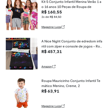
Kit 5 Conjunto Infantil Menina Verão 1 a
o 16 anos 10 Peças de Roupa de
R$ 160,55
2x de R$ 84,50
Magazine Luiza
A Nice Night Conjunto de edredom infa
ntil com zíper e console de jogos – Rou
R$ 457,31
pa de cama com zíper para meninos, te
ma galáxia, solteiro
Amazon
Roupa Mauricinho Conjunto Infantil Te
mático Menino, Creme, 2
R$ 63,91
Magazine Luiza