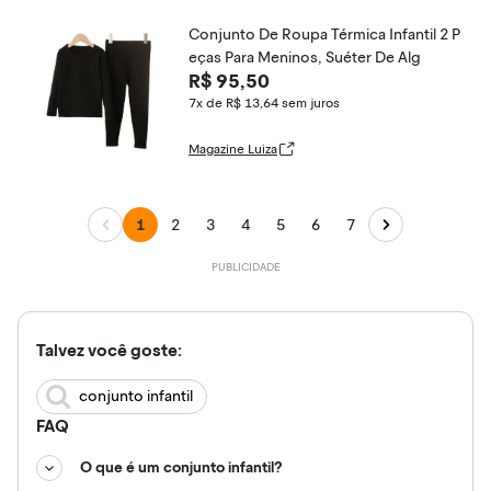
Conjunto De Roupa Térmica Infantil 2 P
eças Para Meninos, Suéter De Alg
R$ 95,50
7x de R$ 13,64
sem juros
Magazine Luiza
1
2
3
4
5
6
7
Talvez você goste:
conjunto infantil
FAQ
O que é um conjunto infantil?