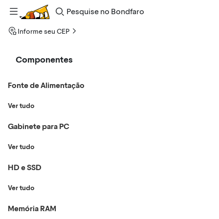
Pesquise
no
Bondfaro
Informe seu CEP
Componentes
Fonte de Alimentação
Ver tudo
Gabinete para PC
Ver tudo
HD e SSD
Ver tudo
Memória RAM