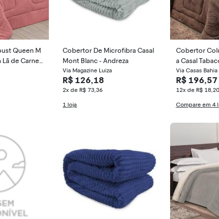
ust Queen M
Cobertor De Microfibra Casal
Cobertor Col
 Lã de Carneir
Mont Blanc - Andreza
a Casal Tabac
 1 Peça -
Via Magazine Luiza
Via Casas Bahia
R$ 126,18
R$ 196,57
2x de R$ 73,36
12x de R$ 18,2
1 loja
Compare em 4 l