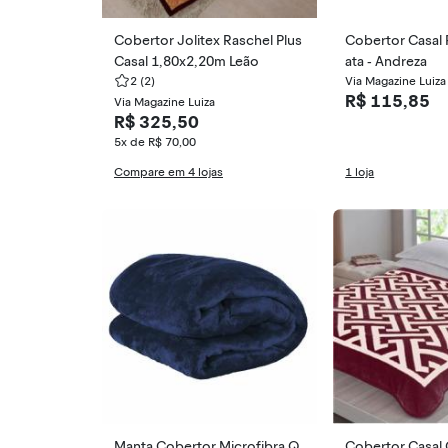
Cobertor Jolitex Raschel Plus
Cobertor Casal F
Casal 1,80x2,20m Leão
ata - Andreza
2
(2)
Via Magazine Luiza
R$ 115,85
Via Magazine Luiza
R$ 325,50
5x de R$ 70,00
Compare em 4 lojas
1 loja
Manta Cobertor Microfibra Q
Cobertor Casal