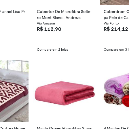
lannel Liso Pr
Cobertor De Microfibra Soltei
Coberdrom Ca
ro Mont Blanc - Andreza
pa Pele de Ca
Via Amazon
1 Peça -
Via Ponto
R$ 112,90
R$ 214,12
Compare em 2 lojas
Compare em 3 l
 Corttex Home
Manta Queen Microfibra Supe
4 Mantas De C