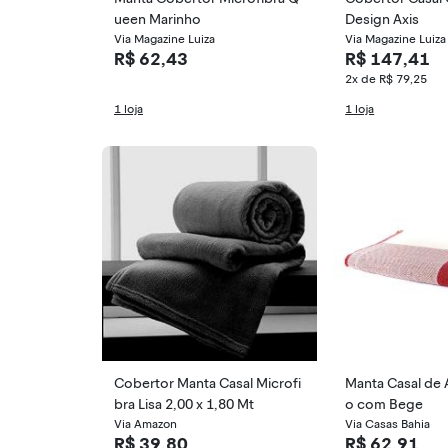
ueen Marinho
Design Axis
Via Magazine Luiza
Via Magazine Luiza
R$ 62,43
R$ 147,41
2x de R$ 79,25
1 loja
1 loja
Cobertor Manta Casal Microfi
Manta Casal de 
bra Lisa 2,00 x 1,80 Mt
o com Bege
Via Amazon
Via Casas Bahia
R$ 39,80
R$ 62,91