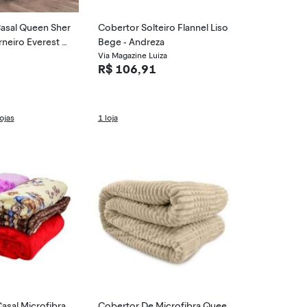
sal Queen Sher
Cobertor Solteiro Flannel Liso
rneiro Everest 0
Bege - Andreza
Via Magazine Luiza
R$ 106,91
ojas
1 loja
asal Microfibra
Cobertor De Microfibra Quee