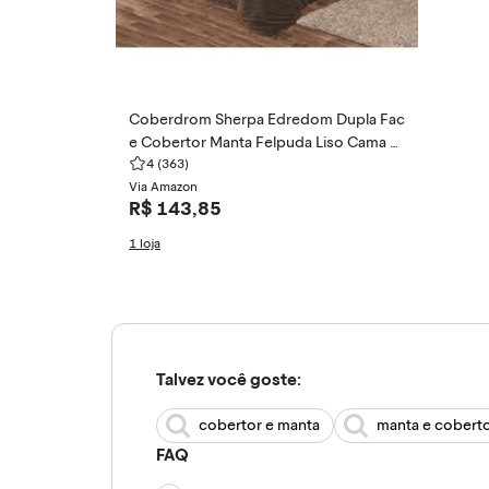
Coberdrom Sherpa Edredom Dupla Fac
e Cobertor Manta Felpuda Liso Cama C
asal Queen Marrom
4
(363)
Via Amazon
R$ 143,85
1 loja
Talvez você goste:
cobertor e manta
manta e cobert
FAQ