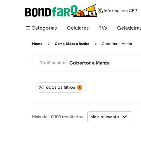
Informe seu CEP
Categorias
Celulares
TVs
Geladeira
Cobertor e Manta
Home
Cama, Mesa e Banho
Cobertor e Manta
Você buscou
Todos os filtros
1
Mais de 10000 resultados