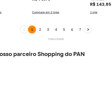
R$ 143,85
as
Compare em 2 lojas
1 loja
1
2
3
4
5
6
7
nosso parceiro Shopping do PAN