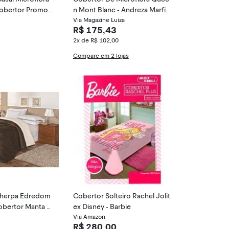
Cobertor Promoç
n Mont Blanc - Andreza Marfi
m
Via Magazine Luiza
R$ 175,43
2x de R$ 102,00
Compare em 2 lojas
herpa Edredom
Cobertor Solteiro Rachel Jolit
obertor Manta F
ex Disney - Barbie
Cama Casal Quee
Via Amazon
R$ 280,00