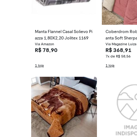
Manta Flannel Casal Solievo Pi
Coberdrom Rob
azza 1,80X2,20 Jolitex 1169
anta Soft Sherpa
Via Amazon
o Pesado Grosso
Via Magazine Luiza
R$ 78,90
R$ 368,91
7x de R$ 58,56
1 loja
1 loja