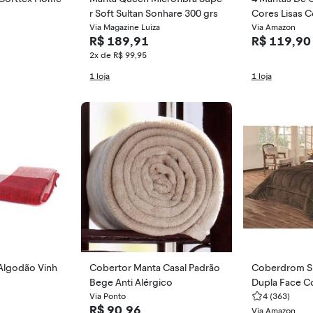
r Soft Sultan Sonhare 300 grs
Cores Lisas 
Via Magazine Luiza
ão
Via Amazon
R$ 189,91
R$ 119,90
2x de R$ 99,95
1 loja
1 loja
Algodão Vinh
Cobertor Manta Casal Padrão
Coberdrom S
Bege Anti Alérgico
Dupla Face C
Via Ponto
elpuda Liso 
4
(363)
R$ 90,96
n Marrom
Via Amazon