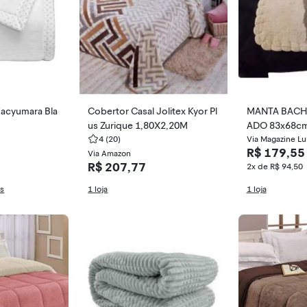
Kacyumara Bla
Cobertor Casal Jolitex Kyor Pl
MANTA BACHE
us Zurique 1,80X2,20M
ADO 83x68cm montaria tapet
4
(20)
e
Via Magazine Lu
R$ 179,55
Via Amazon
R$ 207,77
2x de R$ 94,50
as
1 loja
1 loja