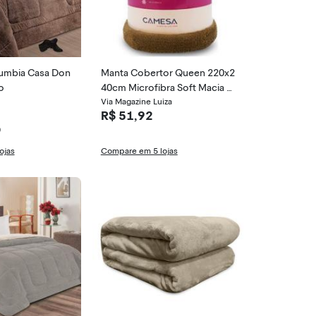
umbia Casa Don
Manta Cobertor Queen 220x2
o
40cm Microfibra Soft Macia Fl
eece Camesa - Emcompre
Via Magazine Luiza
R$ 51,92
0
ojas
Compare em 5 lojas