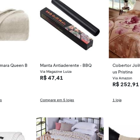
umara Queen B
Manta Antiaderente - BBQ
Cobertor Jolit
Via Magazine Luiza
us Pristina
R$ 47,41
Via Amazon
R$ 252,91
as
Compare em 5 lojas
1 loja