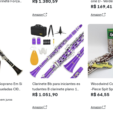
R$ 1.380,59
rinete Força
one D - Verde
R$ 169,41
10
Amazon
Amazon
 Soprano Em Si
Clarinete Bb para iniciantes es
Woodwind Cor
ueladas Cl04
tudantes B clarinete plano 17
-Piece Spit S
R$ 1.051,90
R$ 64,55
teclas clarinete com alça de s
r cleaner for c
uporte 2 barris 8 boquilhas al
d oboe pads
sem juros
mofada luvas brancas (roxo)
Amazon
Amazon