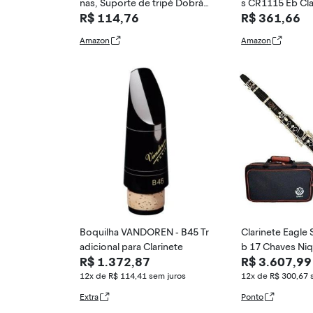
nas, Suporte de tripé Dobráv
s CR1115 Eb Cla
R$ 114,76
R$ 361,66
el Destacável Em Plástico ABS
1,5; caixa com 
para Clarinete Transversal par
Amazon
Amazon
a Flauta de oboé, Clarinete, S
axofone, Instrumento de Sop
ro
Boquilha VANDOREN - B45 Tr
Clarinete Eagle
adicional para Clarinete
b 17 Chaves Niq
R$ 1.372,87
R$ 3.607,99
N
12x de R$ 114,41
sem juros
12x de R$ 300,67
Extra
Ponto