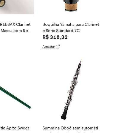
FREESAX Clarinet
Boquilha Yamaha para Clarinet
e Massa com Res
e Serie Standard 7C
R$ 318,32
1
Amazon
stle Apito Sweet
Summina Oboé semiautomáti