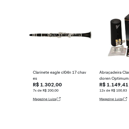
Clarinete eagle cl04n 17 chav
Abraçadeira Clar
es
doren Optimum 
R$ 1.302,00
R$ 1.149,41
Ress Cód. 559
7x de R$ 200,00
12x de R$ 100,83
Magazine Luiza
Magazine Luiza