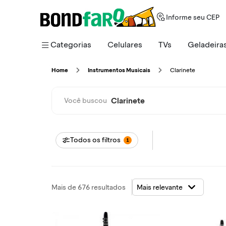
Informe seu CEP
Categorias
Celulares
TVs
Geladeira
Clarinete
Home
Instrumentos Musicais
Clarinete
Você buscou
Todos os filtros
1
Mais de 676 resultados