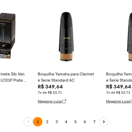
inete Sib Van
Boquilha Yamaha para Clarinet
Boquilha Yama
LC01P Prata 3
e Serie Standard 6C
e Serie Stand
R$ 349,64
R$ 349,64
7x de R$ 53,71
7x de R$ 53,71
Magazine Luiza
Magazine Luiza
1
2
3
4
5
6
7