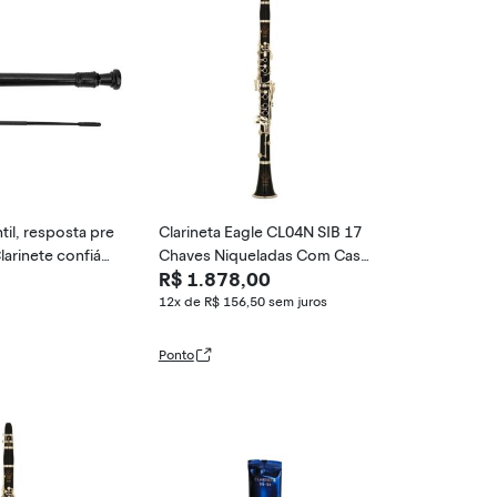
ntil, resposta pre
Clarineta Eagle CL04N SIB 17
larinete confiáv
Chaves Niqueladas Com Case
R$ 1.878,00
esempenho, conc
Super Luxo
ar(Preto)
12x de R$ 156,50
sem juros
Ponto