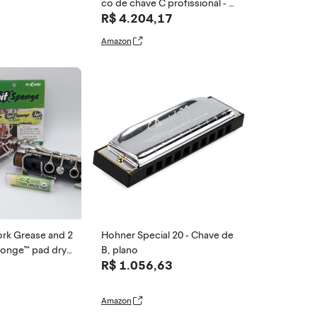
co de chave C profissional - I
R$ 4.204,17
nstrumento de sopro de mad
eira niquelado com palheta, lu
Amazon
vas, estojo de couro, bolsa d
e transporte e pano de limpez
a
k Grease and 2
Hohner Special 20 - Chave de
ponge™ pad drye
B, plano
R$ 1.056,63
larinet, flute, an
Amazon