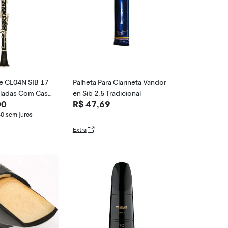
le CL04N SIB 17
Palheta Para Clarineta Vandor
ladas Com Case
en Sib 2.5 Tradicional
00
R$ 47,69
50
sem juros
Extra