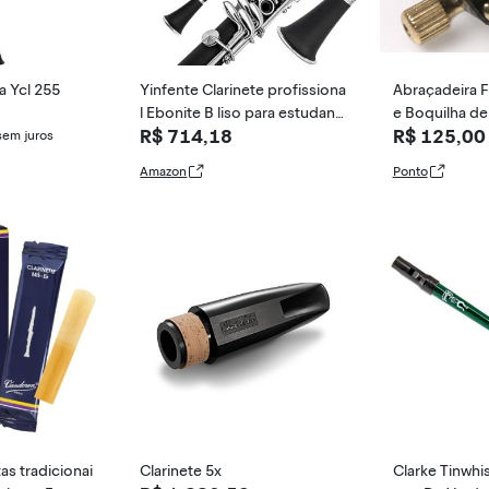
a Ycl 255
Yinfente Clarinete profissiona
Abraçadeira 
l Ebonite B liso para estudant
e Boquilha d
R$ 714,18
R$ 125,00
es iniciantes com 2 barris, kit
sonador BCL
sem juros
de limpeza de estojo rígido, r
Amazon
Ponto
olha, graxa, luvas
as tradicionai
Clarinete 5x
Clarke Tinwhi