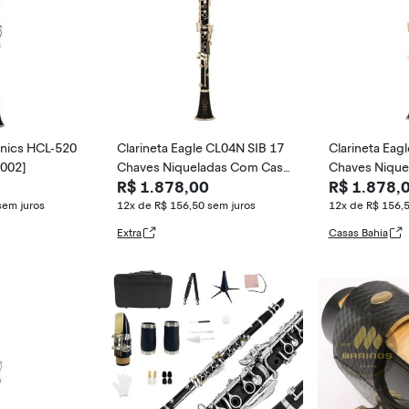
onics HCL-520
Clarineta Eagle CL04N SIB 17
Clarineta Eag
F002]
Chaves Niqueladas Com Case
Chaves Nique
R$ 1.878,00
R$ 1.878,
Super Luxo
Super Luxo
sem juros
12x de R$ 156,50
sem juros
12x de R$ 156,
Extra
Casas Bahia