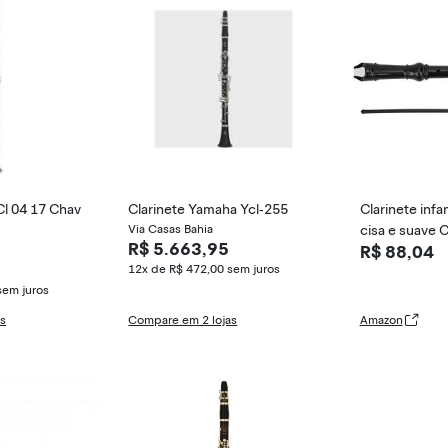
Cl 04 17 Chav
Clarinete Yamaha Ycl-255
Clarinete infa
Via Casas Bahia
cisa e suave C
R$ 5.663,95
R$ 88,04
el de alto d
12x de R$ 472,00
sem juros
erto para toc
sem juros
as
Compare em 2 lojas
Amazon