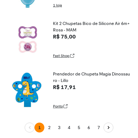
1 loja
Kit 2 Chupetas Bico de Silicone Air 6m+
Rosa - MAM
R$ 75,00
Fast Shop
Prendedor de Chupeta Magia Dinossau
ro - Lillo
R$ 17,91
Ponto
1
2
3
4
5
6
7