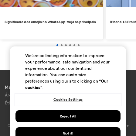
Significado dos emojis no WhatsApp: veja os principais
iPhone 18 Pro M
We’are collecting information to improve
your performance, safe navigation and your
experience about our content and
information. You can customize
preferences using our site clicking on
“Our
Marcas e lojas
cookies”
.
Área do anunciante
Cookies Settings
Ética e Integridade
Reject All
O uso deste site está sujeito aos termos e condições do
Termo de Uso
e
Política de privacidade
.
Got it!
© Bondfaro. Todos os direitos reservados.