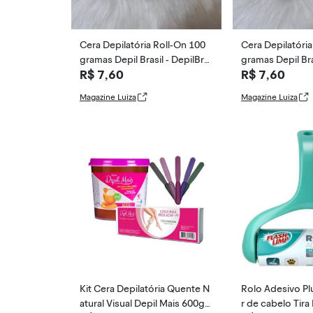
Cera Depilatória Roll-On 100
Cera Depilatóri
gramas Depil Brasil - DepilBra
gramas Depil Bra
R$ 7,60
R$ 7,60
sil, ALGAS
sil, CAMOMI
Magazine Luiza
Magazine Luiza
Kit Cera Depilatória Quente N
Rolo Adesivo Plus Remo
atural Visual Depil Mais 600g
r de cabelo Tira