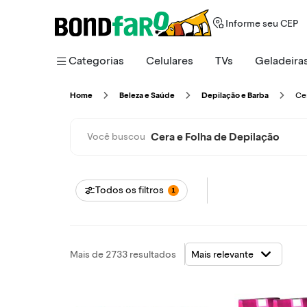
Informe seu CEP
Categorias
Celulares
TVs
Geladeira
C
Home
Beleza e Saúde
Depilação e Barba
Cera e Folha de Depilação
Você buscou
Todos os filtros
1
Mais de 2733 resultados