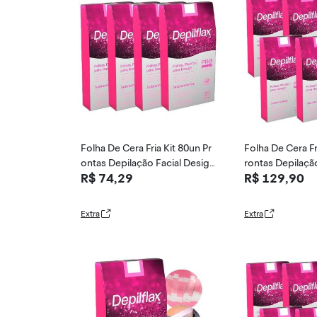
Folha De Cera Fria Kit 80un Pr
Folha De Cera Fr
ontas Depilação Facial Design
rontas Depilaçã
R$ 74,29
R$ 129,90
Sobrancelhas Rosa Modelage
n Sobrancelhas
m Depilflax
gem Depilflax
Extra
Extra