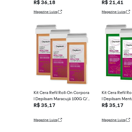
R$ 36,18
R$ 21,41
Hidrossolúv
is Com 30 Fol
Magazine Luiza
Magazine Luiza
Kit Cera Refil Roll-On Corpora
Kit Cera Refil R
l Depilsam Maracujá 100G C/
l Depilsam Ment
R$ 35,17
R$ 35,17
3 unidades
nidades
Magazine Luiza
Magazine Luiza