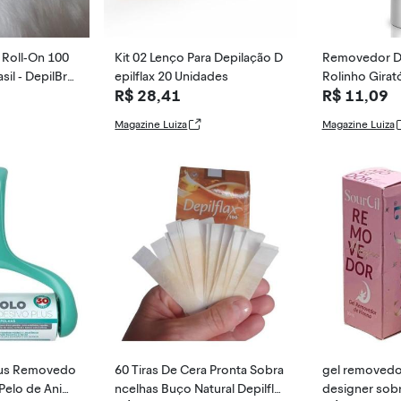
a Roll-On 100
Kit 02 Lenço Para Depilação D
Removedor De
sil - DepilBra
epilflax 20 Unidades
Rolinho Girató
R$ 28,41
R$ 11,09
Gici Home
Magazine Luiza
Magazine Luiza
vedo
60 Tiras De Cera Pronta Sobra
gel removedor
 Pelo de Anima
ncelhas Buço Natural Depilfla
designer sobr