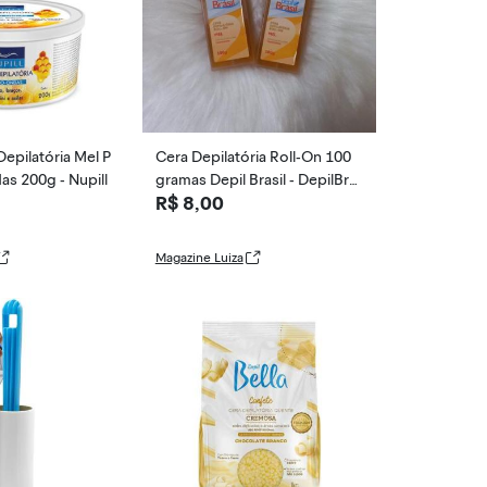
epilatória Mel P
Cera Depilatória Roll-On 100
as 200g - Nupill
gramas Depil Brasil - DepilBra
R$ 8,00
sil, MEL
Magazine Luiza