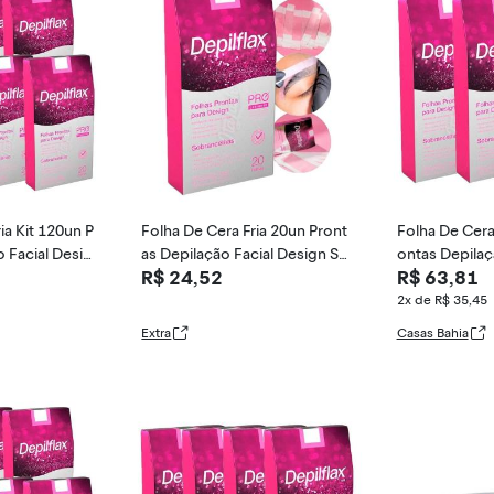
ia Kit 120un P
Folha De Cera Fria 20un Pront
Folha De Cera 
o Facial Desig
as Depilação Facial Design So
ontas Depilaç
R$ 24,52
R$ 63,81
 Rosa Modela
brancelhas Rosa Modelagem
Sobrancelhas
Depilflax
m Depilflax
2x de R$ 35,45
Extra
Casas Bahia