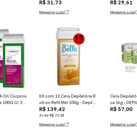
R$ 31,73
R$ 29,61
x
onal para cl
Magazine Luiza
Magazine Luiza
oll-On Corpora
Kit com 12 Cera Depilatória R
Cera Depilatór
a 100G C/ 3 u
oll-on Refil Mel 100g - Depil B
ca 1kg - DEPI
R$ 139,42
R$ 57,00
ella
1kg
2x de R$ 73,38
Magazine Luiza
Magazine Luiza