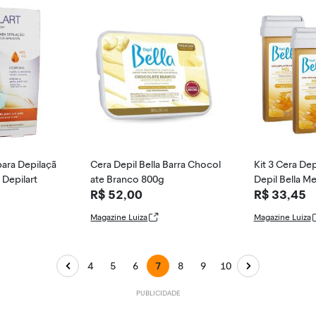
para Depilaçã
Cera Depil Bella Barra Chocol
Kit 3 Cera Dep
 Depilart
ate Branco 800g
Depil Bella Me
R$ 52,00
R$ 33,45
Magazine Luiza
Magazine Luiza
4
5
6
7
8
9
10