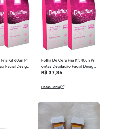
Fria Kit 60un Pr
Folha De Cera Fria Kit 40un Pr
ão Facial Design
ontas Depilação Facial Design
R$ 37,86
 Rosa Modelage
Sobrancelhas Rosa Modelage
m Depilflax
Casas Bahia