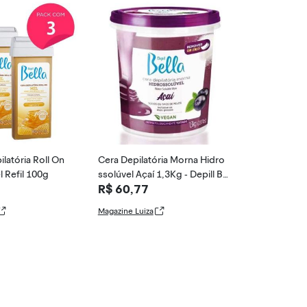
ilatória Roll On
Cera Depilatória Morna Hidro
l Refil 100g
ssolúvel Açaí 1,3Kg - Depill Be
R$ 60,77
lla - Depil
Magazine Luiza