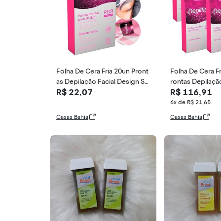
Folha De Cera Fria 20un Pront
Folha De Cera Fr
as Depilação Facial Design So
rontas Depilaçã
R$ 22,07
R$ 116,91
brancelhas Rosa Modelagem
n Sobrancelhas
Depilflax
gem Depilflax
6x de R$ 21,65
Casas Bahia
Casas Bahia