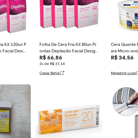
ia Kit 120un P
Folha De Cera Fria Kit 80un Pr
Cera Quente D
o Facial Desig
ontas Depilação Facial Design
ara Micro-ond
R$ 66,86
R$ 34,56
 Rosa Modela
Sobrancelhas Rosa Modelage
m Depilflax
2x de R$ 37,14
Casas Bahia
Magazine Luiza