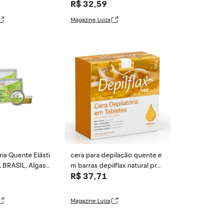
R$ 32,59
ax 500g
Magazine Luiza
ia Quente Elásti
cera para depilação quente e
L BRASIL, Algas,
m barras depilflax natural prof
R$ 37,71
issional ma
Magazine Luiza