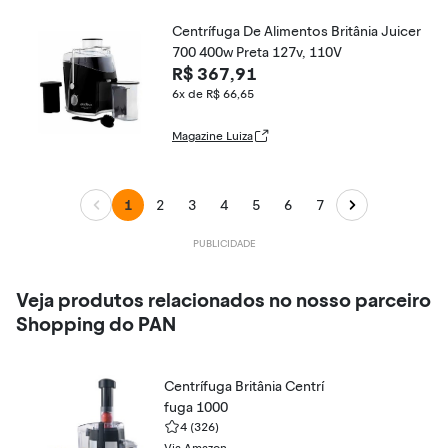
Centrífuga De Alimentos Britânia Juicer
700 400w Preta 127v, 110V
R$ 367,91
6x de R$ 66,65
Magazine Luiza
1
2
3
4
5
6
7
Veja produtos relacionados no nosso parceiro
Shopping do PAN
Centrífuga Britânia Centrí
fuga 1000
4
(326)