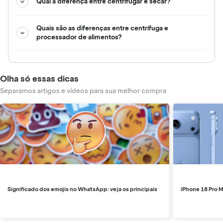
Qual a diferença entre centrifugar e secar?
Quais são as diferenças entre centrífuga e
processador de alimentos?
Olha só essas dicas
Separamos artigos e vídeos para sua melhor compra
Significado dos emojis no WhatsApp: veja os principais
iPhone 18 Pro M