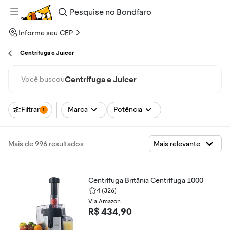
Pesquise
no
Bondfaro
Informe seu CEP
Centrífuga e Juicer
Centrífuga e Juicer
Você buscou
Filtrar
Marca
Potência
1
Mais de 996 resultados
Centrífuga Britânia Centrífuga 1000
4
(326)
Via Amazon
R$ 434,90