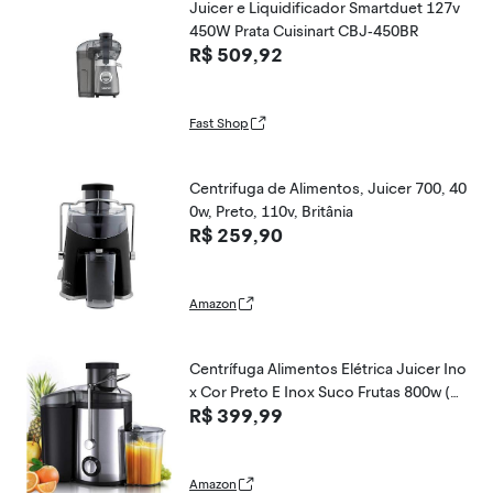
Juicer e Liquidificador Smartduet 127v
450W Prata Cuisinart CBJ-450BR
R$ 509,92
Fast Shop
Centrifuga de Alimentos, Juicer 700, 40
0w, Preto, 110v, Britânia
R$ 259,90
Amazon
Centrífuga Alimentos Elétrica Juicer Ino
x Cor Preto E Inox Suco Frutas 800w (1
R$ 399,99
10V | VOLTAGEM)
Amazon